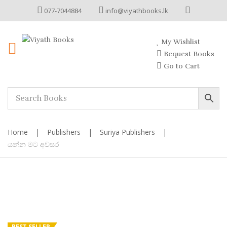
077-7044884
info@viyathbooks.lk
My Wishlist
Request Books
Go to Cart
Home
|
Publishers
|
Suriya Publishers
|
යන්න මට අවසර
BEST SELLER