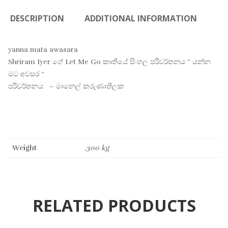
DESCRIPTION
ADDITIONAL INFORMATION
yanna mata awasara
Shriram Iyer ගේ Let Me Go කෘතියේ සිංහල පරිවර්තනය ” යන්න
මට අවසර “
පරිවර්තනය – මානෙල් කරුණාතිලක
Weight
.300 kg
RELATED PRODUCTS