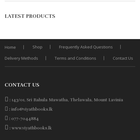
Add
was:
is:
to
LATEST PRODUCTS
Wishli
Rs. 600.
Rs. 480.
Shop
Frequently Asked Questions
Home
Delivery Methods
Terms and Conditions
Contact Us
CONTACT US
:
143/01, Sri Rahula Mawatha, Thelawala, Mount Lavinia
:
info@viyathbooks.lk
:
077-7044884
:
www.viyathbooks.lk