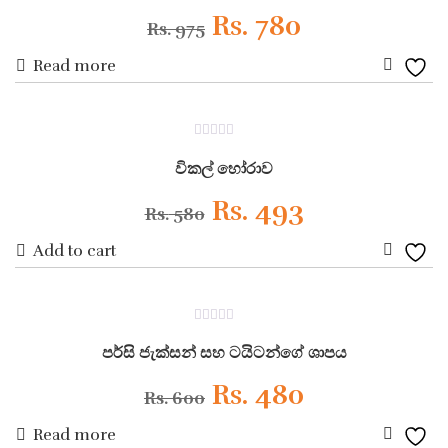
5
Original
Current
Rs.
780
Rs.
975
Read more
price
price
Add
was:
is:
to
ON SALE
0
Wishli
Rs. 975.
Rs. 780.
out
විකල් හෝරාව
of
5
Original
Current
Rs.
493
Rs.
580
Add to cart
price
price
Add
was:
is:
to
ON SALE
0
Wishli
Rs. 580.
Rs. 493.
out
පර්සි ජැක්සන් සහ ටයිටන්ගේ ශාපය
of
5
Original
Current
Rs.
480
Rs.
600
Read more
price
price