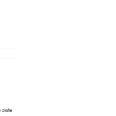
හ රාක්ෂ