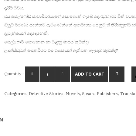
was:
is:
දැරීම බවය.
Rs. 500.
Rs. 400.
එය සෙල්ෆෝඩ් සාවාමිවරයාගේ සොහොන් ගැබේ දොරටුව බව ඩික් වටහා ග
ඔහුට මරණය සදන්නට පැමිණෙන්නේ අසාමාන්
ය පෙනුමැති තිරිසනුන්ට 
දැවැන්තයන් දෙදෙනෙකි.
සෙල්ෆොට් සොහොන හා බැඳුනු ශාපය කුමක්ද?
ලාන්ස්ඩවුන් මෙනවියට එම ශාපයෙන් ඇතිවන බලපෑම කුමක්ද?
ADD TO CART
Quantity :
Categories:
Detective Stories
,
Novels
,
Susara Publishers
,
Transla
ON
W