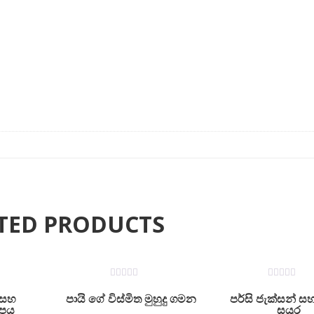
TED PRODUCTS
ON SALE
ON SALE
0
0
out
out
 සහ
පායි ගේ විස්මිත මුහුදු ගමන
පර්සි ජැක්සන් ස
of
of
ාපය
සයුර
5
5