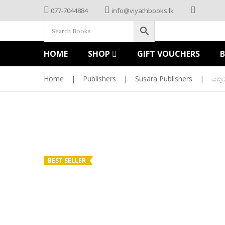
077-7044884
info@viyathbooks.lk
HOME
SHOP
GIFT VOUCHERS
Home
|
Publishers
|
Susara Publishers
|
යතු
BEST SELLER