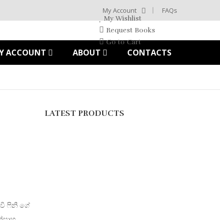
My Account
FAQs
My Wishlist
Request Books
Go to Cart
Y ACCOUNT
ABOUT
CONTACTS
LATEST PRODUCTS
වී ෆිනී ගේ
ත්සාහ