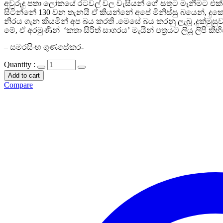
අවුරුදු පතා ලෝකයේ රටවල් වල වැසියන් ගේ සතුට මැනීමට එක්සත
සිටින්නේ 130 වන තැනයි ඒ කියන්නේ අපේ මිනිස්සු බයෙන්, දුක
නිරය ගැන කියමින් අප බය කරති .මෙසේ බය කරනු ලැබූ ,දුක්මුසුව
මේ, ඒ අරමුණින් ‘කතා සිරිත් සාගරය’ මැයින් පත්‍රයට ලියූ ලිපි ක
– සමරසිංහ ගුණසේකර-
Quantity :
Add to cart
Compare