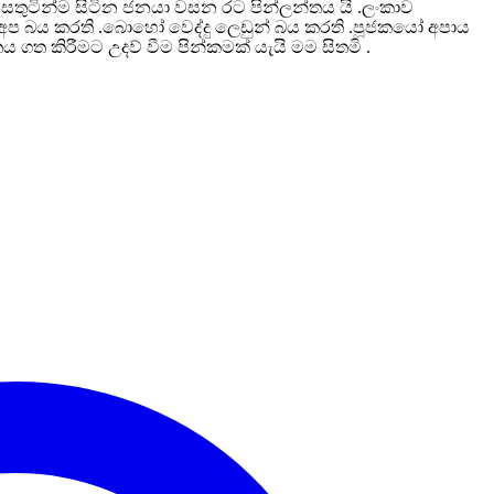
ේ සතුටින්ම සිටින ජනයා වසන රට පින්ලන්තය යි .ලංකාව
න් අප බය කරති .බොහෝ වෙද්දු ලෙඩුන් බය කරති .පූජකයෝ අපාය
 ගත කිරීමට උදව් වීම පින්කමක් යැයි මම සිතමි .