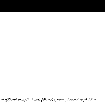
 ඉදිරිපත් කලෙමි .මගේ ලිපි සරල අතර , බරසාර නැති බවත්