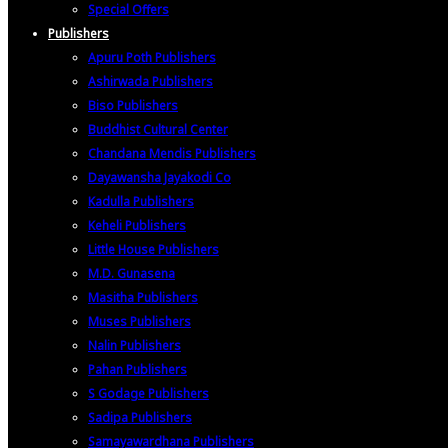
Special Offers
Publishers
Apuru Poth Publishers
Ashirwada Publishers
Biso Publishers
Buddhist Cultural Center
Chandana Mendis Publishers
Dayawansha Jayakodi Co
Kadulla Publishers
Keheli Publishers
Little House Publishers
M.D. Gunasena
Masitha Publishers
Muses Publishers
Nalin Publishers
Pahan Publishers
S Godage Publishers
Sadipa Publishers
Samayawardhana Publishers