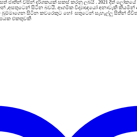
් ජාතීන් විසින් දර්ශකයක් සකස් කරනු ලබයි . 2021 දීත් ලෝකය
ෙන් ,අසතුටෙන් සිටින බවයි. ආගමික විද්‍යාඥයෝ අනාවැකි කියමි
 බුම්මාගෙන සිටින කවරෙකුට හෝ සතුටෙන් සැහැල්ලු සිතින් ජීවිතය
ිහිපයක එකතුවකි