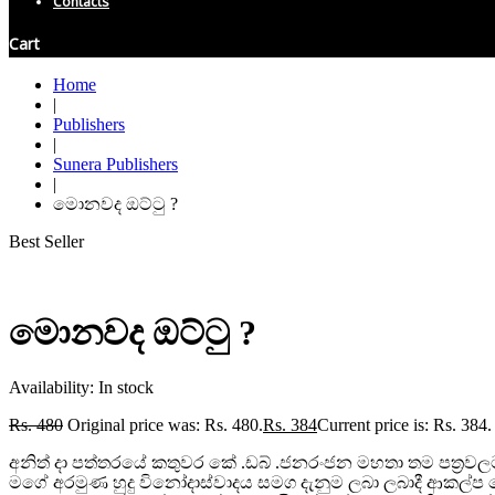
Contacts
Cart
Home
|
Publishers
|
Sunera Publishers
|
මොනවද ඔට්ටු ?
Best Seller
මොනවද ඔට්ටු ?
Availability:
In stock
Rs.
480
Original price was: Rs. 480.
Rs.
384
Current price is: Rs. 384.
අනිත් දා පත්තරයේ කතුවර කේ .ඩබ් .ජනරංජන මහතා තම පත්‍රවලට
මගේ අරමුණ හුදු විනෝදාස්වාදය සමග දැනුම ලබා ලබාදී ආකල්ප ව