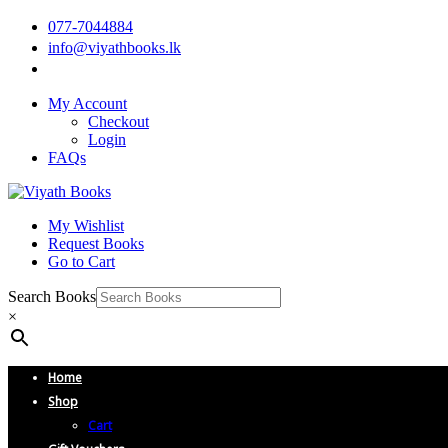
077-7044884
info@viyathbooks.lk
My Account
Checkout
Login
FAQs
My Wishlist
Request Books
Go to Cart
Search Books
×
Home
Shop
Cart