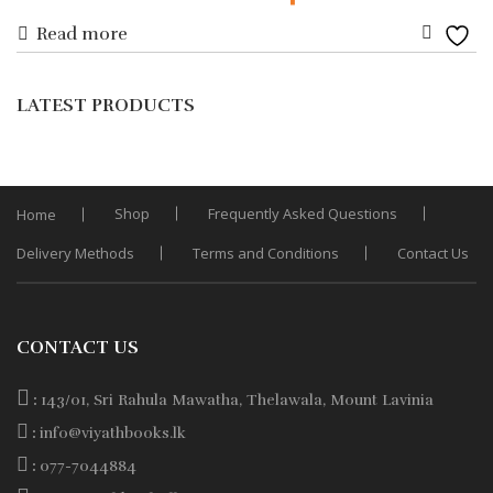
Read more
price
price
Add
was:
is:
to
LATEST PRODUCTS
Wishli
Rs. 600.
Rs. 480.
Shop
Frequently Asked Questions
Home
Delivery Methods
Terms and Conditions
Contact Us
CONTACT US
:
143/01, Sri Rahula Mawatha, Thelawala, Mount Lavinia
:
info@viyathbooks.lk
:
077-7044884