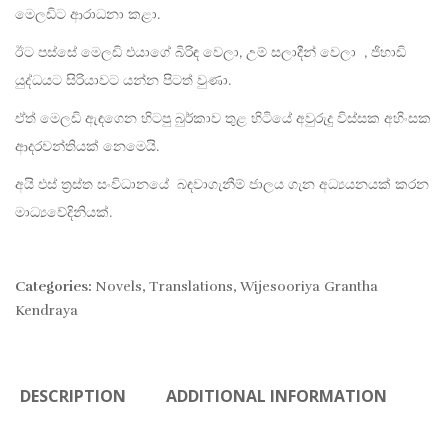
මෙලඩිට ආරාධනා කළා.
ඊට පස්සේ මෙලඩි එයාගේ බිරිඳ වෙලා, උම් සලාදීන් වෙලා , ජිහාඩි
යුද්ධයට සිරියාවට යන්න පිටත් වුණා.
ඒත් මෙලඩි ඇඳගෙන හිටපු බුර්කාව තුළ හිටියේ අවුරුදු විස්සක අහිංසක
ආදරවන්තියක් නෙමෙයි.
අයි එස් ත්‍රස්ත සංවිධානයේ බඳවාගැනීම් ජාලය ගැන අධ්‍යයනයක් කරන
මාධ්‍යවේදිනියක්.
Categories:
Novels
,
Translations
,
Wijesooriya Grantha
Kendraya
DESCRIPTION
ADDITIONAL INFORMATION