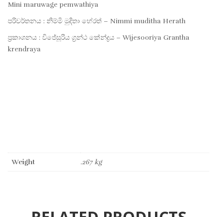
Mini maruwage pemwathiya
පරිවර්තනය : නිම්මි මුදිතා හේරත් – Nimmi muditha Herath
ප්‍රකාශනය : විජේසූරිය ග්‍රන්ථ කේන්ද්‍රය – Wijesooriya Grantha
krendraya
Weight
.267 kg
RELATED PRODUCTS