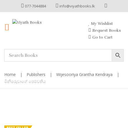
077-7044884
info@viyathbooks.lk
My Wishlist
Request Books
Go to Cart
Home
|
Publishers
|
Wijesooriya Grantha Kendraya
|
මිනීමරුවාගේ පෙම්වතිය
BEST SELLER