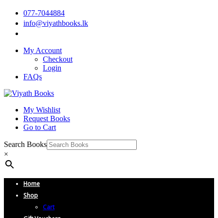
077-7044884
info@viyathbooks.lk
My Account
Checkout
Login
FAQs
My Wishlist
Request Books
Go to Cart
Search Books
×
Home
Shop
Cart