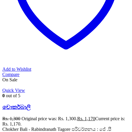
Add to Wishlist
Compare
On Sale
Quick View
0
out of 5
චොකර්බාලි
Rs.
1,300
Original price was: Rs. 1,300.
Rs.
1,170
Current price is:
Rs. 1,170.
Chokher Bali - Rabindranath Tagore පරිවර්තනය : ජේ .පී