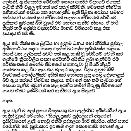
ලෙසිනි. ඇත්තෙන්ම රේඩියම් සොයා ගැනීම විද්‍යාවේ එතෙක්
පැවති නිම් වළලු ඉමහත් සේ පුළුල් කිරිමකි. මෙතෙක් නිශ්චිත
ප්‍රතිකාරයක් සොයා ගත නොහැකිව ඇති පිළිකා රෝගය සමහර
තත්වයන් යටතේ සුව කිරීමටත් පාලනය කිරීමටත් රේඩියම්
ප්‍රතිකාර ක්‍රමයක් බිහි වූයේ එම සොයා ගැනීම නිසාය. ඒ මාරි
කියුරි නම් ශ්‍රේෂ්ඨ විද්‍යඥවරිය මානව වර්ගයාට කළ එක
දායාදයක් පමණි.
ඇය තම ශික්ෂණය බුද්ධිය හා දැනුම ධනය හෝ කීර්තිය පුද්ගල
අභිමතාර්ථය සඳහා යොදා ගැනීම තරයේම ප්‍රතික්ෂේප කළාය.
මහත් ධන උල්පතක් බවට පත් කළ හැකි වූ රේඩියම් වෙන් කර
ගැනීමේ ක්‍රියාවලිය සඳහා පේටන්ට් අයිතිය ලබා ගැනීමට එම
පරීක්ෂණයේ මෙන්ම ජීව්තයේ සහකරුවා වූ පියරි කියුරි
යෝජනා කළ විට ඇය එය බැහැර කළාය. විද්‍යා දැනුම කිසි
විටෙකත් පෞද්ගලිකව අයිති කර නොගත යුතු පොදු දේපොළක්
බව ඇය තරයේ විශ්වාස කළාය. තමා ගේ සහ තම සැමියා ගේ
සොයා ගැනිම ඔවුන් ගත කළ අගහිග කමින් පිරුණු ජීවිතයෙන්
ගොඩ ඒමට ඉණිමගක් කර ගැනීමට ඇය සිතුවේ
නැත.
ඇය වැනි ම ලෝ ප්‍රකට විඥයෙකු වන ඇල්බර්ට් අයිස්ටයින් ඇය
හැඳින් වූයේ මෙසේය. ‘’සියලු ප්‍රකට පුද්ගලයන් අතුරෙන්
ප්‍රසිද්ධියෙන් උදම් නොවු එකම පුද්ගලයා මාරි කියුරිය. අපිස් සහජ
එමෙන්ම තම පුදුමාකාර ඉරණම ගැන කොහෙත්ම නොදත් ඇය