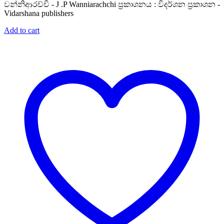
වන්නිආරච්චි - J .P Wanniarachchi ප්‍රකාශනය : විදර්ශන ප්‍රකාශන -
Vidarshana publishers
Add to cart