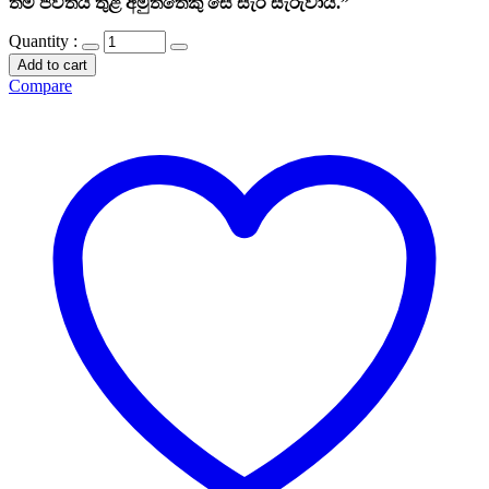
තම ජීවිතය තුළ අමුත්තෙකු සේ සැරි සැරුවාය.”
Quantity :
Add to cart
Compare