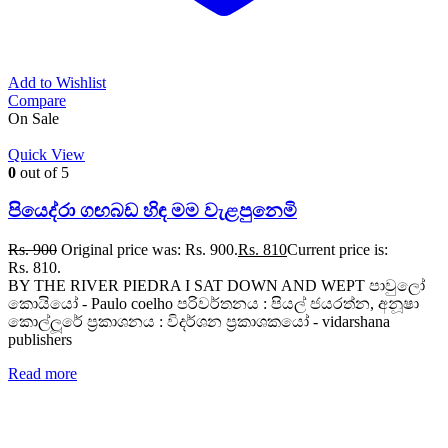
Add to Wishlist
Compare
On Sale
Quick View
0
out of 5
පියෙද්රා ගඟබඩ හිඳ මම වැළපුනෙමි
Rs.
900
Original price was: Rs. 900.
Rs.
810
Current price is:
Rs. 810.
BY THE RIVER PIEDRA I SAT DOWN AND WEPT පාවුලෝ
කොයියෝ - Paulo coelho පරිවර්තනය : පියල් ජයරත්න, අනූෂා
කොල්ලූරේ ප්‍රකාශනය : විදර්ශන ප්‍රකාශකයෝ - vidarshana
publishers
Read more