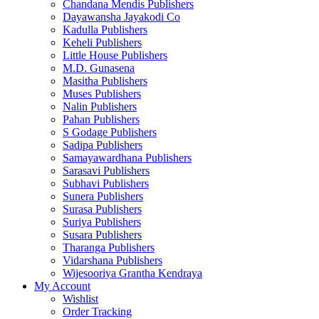
Chandana Mendis Publishers
Dayawansha Jayakodi Co
Kadulla Publishers
Keheli Publishers
Little House Publishers
M.D. Gunasena
Masitha Publishers
Muses Publishers
Nalin Publishers
Pahan Publishers
S Godage Publishers
Sadipa Publishers
Samayawardhana Publishers
Sarasavi Publishers
Subhavi Publishers
Sunera Publishers
Surasa Publishers
Suriya Publishers
Susara Publishers
Tharanga Publishers
Vidarshana Publishers
Wijesooriya Grantha Kendraya
My Account
Wishlist
Order Tracking