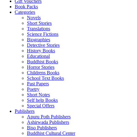
Gift Vouchers
Book Packs
Categories
Novels
Short Stories
Translations
Science Fictions
Biographies
Detective Stories
History Books
Educational
Buddhist Books
Horror Stories
Childrens Books
School Text Books
Past Papers
Poetry
Short Notes
Self help Books
Special Offers
Publishers
Apuru Poth Publishers
Ashirwada Publishers
Biso Publishers
Buddhist Cultural Center