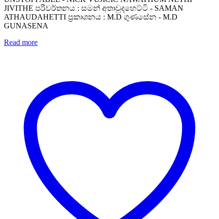
JIVITHE පරිවර්තනය : සමන් අතාවුදහෙට්ටි - SAMAN
ATHAUDAHETTI ප්‍රකාශනය : M.D ගුණසේන - M.D
GUNASENA
Read more