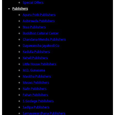
Special Offers
Publishers
Apuru Poth Publishers
Ashirwada Publishers
Biso Publishers
Buddhist Cultural Center
Chandana Mendis Publishers
Dayawansha Jayakodi Co
Kadulla Publishers
Keheli Publishers
Little House Publishers
M.D. Gunasena
Masitha Publishers
Muses Publishers
Nalin Publishers
Pahan Publishers
S Godage Publishers
Sadipa Publishers
Samayawardhana Publishers