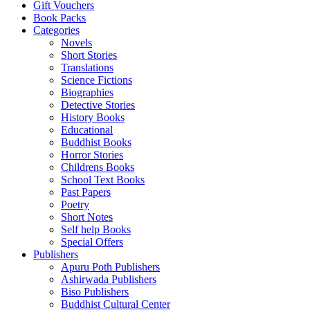
Gift Vouchers
Book Packs
Categories
Novels
Short Stories
Translations
Science Fictions
Biographies
Detective Stories
History Books
Educational
Buddhist Books
Horror Stories
Childrens Books
School Text Books
Past Papers
Poetry
Short Notes
Self help Books
Special Offers
Publishers
Apuru Poth Publishers
Ashirwada Publishers
Biso Publishers
Buddhist Cultural Center