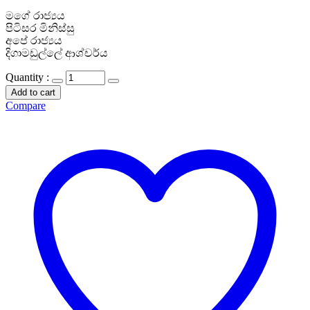
මගේ රාජ්‍යය
පිටිසර මිනිස්සු
අපේ රාජ්‍යය
දිගාමඩුල්ලේ ආශ්චර්ය
Quantity :
Add to cart
Compare