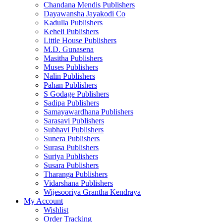
Chandana Mendis Publishers
Dayawansha Jayakodi Co
Kadulla Publishers
Keheli Publishers
Little House Publishers
M.D. Gunasena
Masitha Publishers
Muses Publishers
Nalin Publishers
Pahan Publishers
S Godage Publishers
Sadipa Publishers
Samayawardhana Publishers
Sarasavi Publishers
Subhavi Publishers
Sunera Publishers
Surasa Publishers
Suriya Publishers
Susara Publishers
Tharanga Publishers
Vidarshana Publishers
Wijesooriya Grantha Kendraya
My Account
Wishlist
Order Tracking