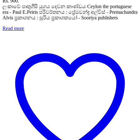
Rs. 900.
ලංකාවේ පෘතුගීසි යුගය දෙවන කාණ්ඩය Ceylon the portuguese
era - Paul E.Peiris පරිවර්තනය : ප්‍රේමචන්ද්‍ර අල්විස් - Premachandra
Alvis ප්‍රකාශනය : සූරිය ප්‍රකාශකයෝ - Sooriya publishers
Read more