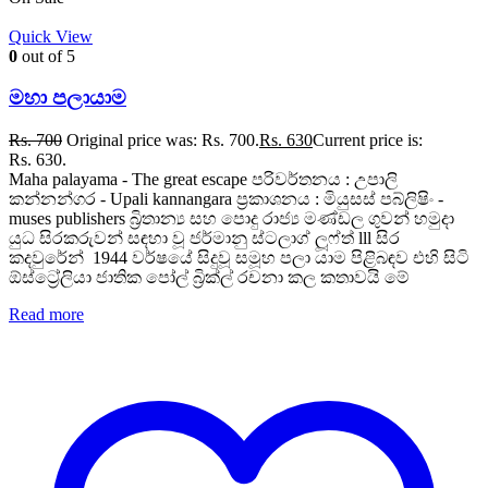
Quick View
0
out of 5
මහා පලායාම
Rs.
700
Original price was: Rs. 700.
Rs.
630
Current price is:
Rs. 630.
Maha palayama - The great escape පරිවර්තනය : උපාලි
කන්නන්ගර - Upali kannangara ප්‍රකාශනය : මියුසස් පබ්ලිෂිං -
muses publishers බ්‍රිතාන්‍ය සහ පොදු රාජ්‍ය මණ්ඩල ගුවන් හමුදා
යුධ සිරකරුවන් සඳහා වූ ජර්මානු ස්ටලාග් ලූෆ්ත් lll සිර
කදවුරේන් 1944 වර්ෂයේ සිදුවූ සමූහ පලා යාම පිළිබඳව එහි සිටි
ඕස්ට්‍රේලියා ජාතික පෝල් බ්‍රික්ල් රචනා කල කතාවයි මේ
Read more