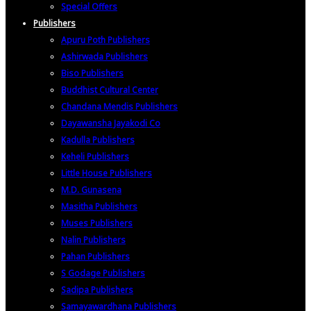
Special Offers
Publishers
Apuru Poth Publishers
Ashirwada Publishers
Biso Publishers
Buddhist Cultural Center
Chandana Mendis Publishers
Dayawansha Jayakodi Co
Kadulla Publishers
Keheli Publishers
Little House Publishers
M.D. Gunasena
Masitha Publishers
Muses Publishers
Nalin Publishers
Pahan Publishers
S Godage Publishers
Sadipa Publishers
Samayawardhana Publishers