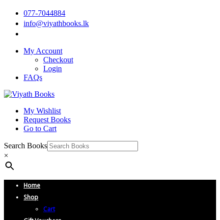
077-7044884
info@viyathbooks.lk
My Account
Checkout
Login
FAQs
My Wishlist
Request Books
Go to Cart
Search Books
×
Home
Shop
Cart