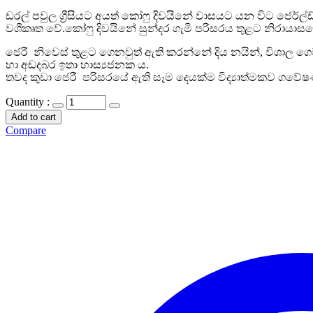
ඩරල් පවුල ග්‍රීසියට අයත් කෝෆු දිවයිනේ වාසයට යන විට ජෙර්ල
වශීකෘත වේ.කෝෆු දිවයිනේ සුන්දර ගැමි පරිසරය තුළට නිරායාස
ජෙරී නිවෙස් තුළට ගෙනවුත් ඇති කරන්නේ දිය නයින්, විශාල ගෙම්බ
හා අඩදබර ඉතා හාස්‍යජනක ය.
තවද කුඩා ජෙරී පරිසරයේ ඇති සෑම දෙයක්ම විද්‍යාත්මකව ගවේෂ
Quantity :
Add to cart
Compare