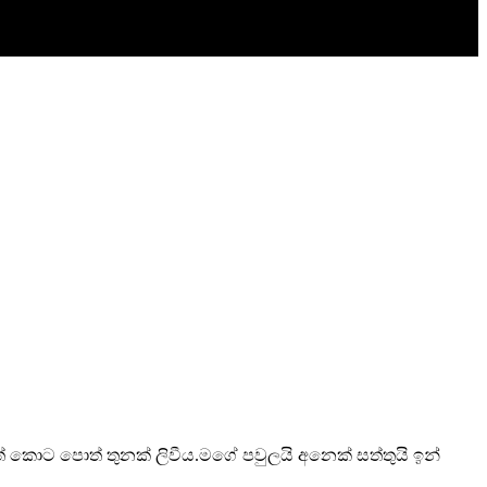
තුළත් කොට පොත් තුනක් ලිවීය.මගේ පවුලයි අනෙක් සත්තුයි ඉන්