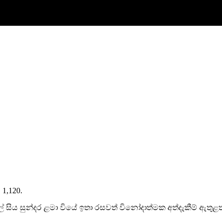
. 1,120.
කම් ඩරල් සිය සුන්දර ළමා වියේ ඉතා රසවත් විනෝදාත්මක අත්දැකීම් ඇ