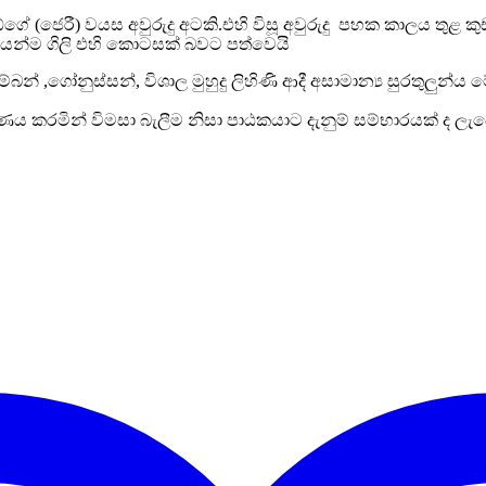
්ඩ්ගේ (ජෙරී) වයස අවුරුදු අටකි.එහි විසූ අවුරුදු පහක කාලය තු
යෙන්ම ගිලි එහි කොටසක් බවට පත්වෙයි
න් ,ගෝනුස්සන්, විශාල මුහුදු ලිහිණි ආදී අසාමාන්‍ය සුරතුලුන්ය
ණය කරමින් විමසා බැලීම නිසා පාඨකයාට දැනුම් සම්භාරයක් ද ලැ