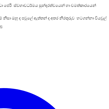
ළ කුඩා ජෙරී ස්වභාවධර්මය සුන්දරත්වයෙන් හා චමත්කාරයෙන්
 මේ නිසා ඔහු ද පවුලේ ඇත්තන් ද අතර නිරතුරුව හටගන්නා වියවුල්
බේ