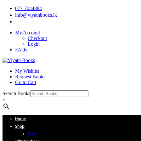
077-7044884
info@viyathbooks.lk
My Account
Checkout
Login
FAQs
My Wishlist
Request Books
Go to Cart
Search Books
×
Home
Shop
Cart