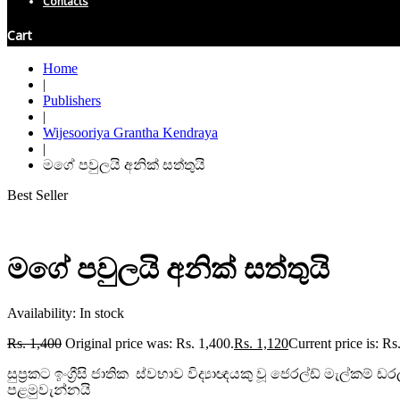
Contacts
Cart
Home
|
Publishers
|
Wijesooriya Grantha Kendraya
|
මගේ පවුලයි අනික් සත්තුයි
Best Seller
මගේ පවුලයි අනික් සත්තුයි
Availability:
In stock
Rs.
1,400
Original price was: Rs. 1,400.
Rs.
1,120
Current price is: Rs
සුප්‍රකට ඉංග්‍රීසි ජාතික ස්වභාව විද්‍යාඥයකු වූ ජෙරල්ඩ් මැල්
පළමුවැන්නයි