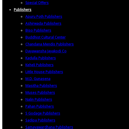
Special Offers
Publishers
Apuru Poth Publishers
Ashirwada Publishers
Biso Publishers
Buddhist Cultural Center
Chandana Mendis Publishers
Dayawansha Jayakodi Co
Kadulla Publishers
Keheli Publishers
Little House Publishers
M.D. Gunasena
Masitha Publishers
Muses Publishers
Nalin Publishers
Pahan Publishers
S Godage Publishers
Sadipa Publishers
Samayawardhana Publishers