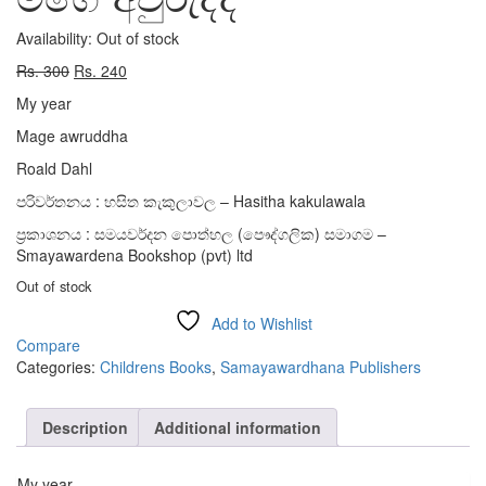
Availability:
Out of stock
Original
Current
Rs.
300
Rs.
240
price
price
My year
was:
is:
Rs. 300.
Rs. 240.
Mage awruddha
Roald Dahl
පරිවර්තනය : හසිත කැකුලාවල – Hasitha kakulawala
ප්‍රකාශනය : සමයවර්දන පොත්හල (පෞද්ගලික) සමාගම –
Smayawardena Bookshop (pvt) ltd
Out of stock
Add to Wishlist
Compare
Categories:
Childrens Books
,
Samayawardhana Publishers
Description
Additional information
My year