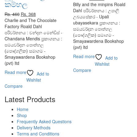
කම්හල
price
price
Billy and the minpins Roald
was:
is:
Dahl පරිවර්තනය : උපාලි
Original
Current
Rs.
460
Rs.
368
Rs. 370.
Rs. 296.
උබයසේකර - Upali
price
price
Charlie and The Chocolate
ubayasekara ප්‍රකාශනය :
was:
is:
Factory Roald Dahl
සමයවර්දන පොත්හල
Rs. 460.
Rs. 368.
පරිවර්තනය : චන්දන මෙන්ඩිස් -
(පෞද්ගලික) සමාගම -
Chandana Mendis ප්‍රකාශනය :
Smayawardena Bookshop
සමයවර්දන පොත්හල
(pvt) ltd
(පෞද්ගලික) සමාගම -
Read more
Smayawardena Bookshop
Add to
(pvt) ltd
Wishlist
Compare
Read more
Add to
Wishlist
Compare
Latest Products
Home
Shop
Frequently Asked Questions
Delivery Methods
Terms and Conditions