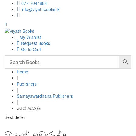
077-7044884
info@viyathbooks.lk
My Wishlist
Request Books
Go to Cart
Home
|
Publishers
|
Samayawardhana Publishers
|
මගේ අවුරුද්ද
Best Seller
මගේ අවුරුද්ද