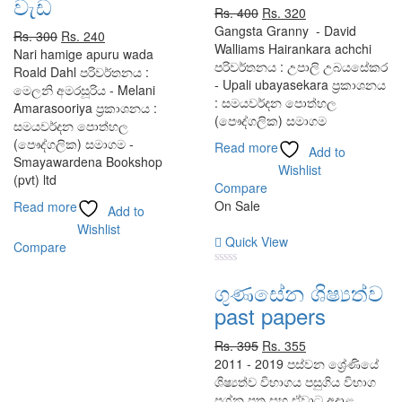
වැඩ
5
5
Original
Current
Rs.
400
Rs.
320
price
price
Gangsta Granny - David
Original
Current
Rs.
300
Rs.
240
was:
is:
Walliams Hairankara achchi
price
price
Nari hamige apuru wada
Rs. 400.
Rs. 320.
පරිවර්තනය : උපාලි උබයසේකර
was:
is:
Roald Dahl පරිවර්තනය :
- Upali ubayasekara ප්‍රකාශනය
Rs. 300.
Rs. 240.
මෙලනි අමරසූරිය - Melani
: සමයවර්දන පොත්හල
Amarasooriya ප්‍රකාශනය :
(පෞද්ගලික) සමාගම
සමයවර්දන පොත්හල
(පෞද්ගලික) සමාගම -
Read more
Add to
Smayawardena Bookshop
Wishlist
(pvt) ltd
Compare
On Sale
Read more
Add to
Wishlist
Quick View
Compare
0
ගුණසේන ශිෂ්‍යත්ව
out
of
past papers
5
Original
Current
Rs.
395
Rs.
355
price
price
2011 - 2019 පස්වන ශ්‍රේණියේ
was:
is:
ශිෂ්‍යත්ව විභාගය පසුගිය විභාග
Rs. 395.
Rs. 355.
ප්‍රශ්න පත්‍ර සහ ඒවාට අදාළ