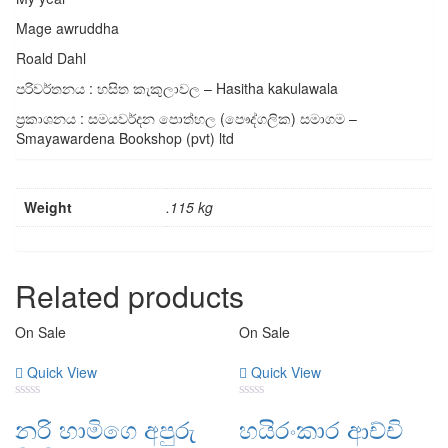
Mage awruddha
Roald Dahl
පරිවර්තනය : හසිත කැකුලාවල – Hasitha kakulawala
ප්‍රකාශනය : සමයවර්දන පොත්හල (පෞද්ගලික) සමාගම –
Smayawardena Bookshop (pvt) ltd
Weight
.115 kg
Related products
On Sale
On Sale
Quick View
Quick View
0
0
නරි හාමිගෙ අපුරු
හයිරංකාර ආච්චි
out
out
of
of