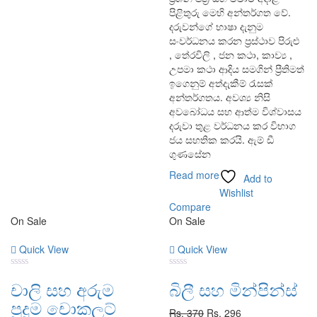
පිළිතුරු මෙහි අන්තර්ගත වේ.
දරුවන්ගේ භාෂා දැනුම
සංවර්ධනය කරන ප්‍රස්ථාව පිරුළු
, තේරවිලි , ජන කථා, කාව්‍ය ,
උපමා කථා ආදිය සමගින් ප්‍රීතිමත්
ඉගෙනුම් අත්දැකීම් රැසක්
අන්තර්ගතය. අවශ්‍ය නිසි
අවබෝධය සහ ආත්ම විශ්වාසය
දරුවා තුළ වර්ධනය කර විභාග
ජය සහතික කරයි. ඇම් ඩී
ගුණසේන
Read more
Add to
Wishlist
Compare
On Sale
On Sale
Quick View
Quick View
0
0
චාලි සහ අරුම
බිලී සහ මින්පින්ස්
out
out
of
of
පුදුම චොකලට්
5
5
Original
Current
Rs.
370
Rs.
296