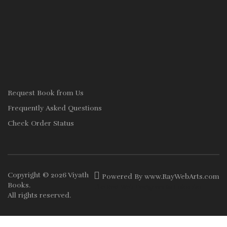
Request Book from Us
Frequently Asked Questions
Check Order Status
Copyright © 2026
Viyath
Powered By
www
.
RayWebArts
.
com
Books
.
The Best Web Designers in Colombo
All rights reserved.