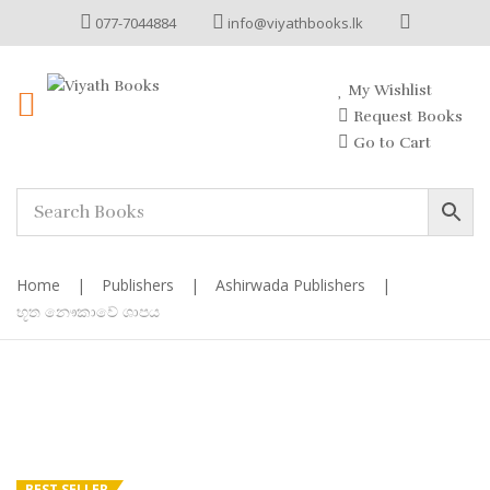
077-7044884
info@viyathbooks.lk
My Wishlist
Request Books
Go to Cart
Home
|
Publishers
|
Ashirwada Publishers
|
භූත නෞකාවේ ශාපය
BEST SELLER