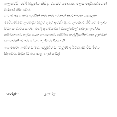
ගැලවෙයි. එහිදී ඔවුන්ට කිසිදා වයසට නොයන ලෙස දෙවියන්ගෙන්
වරයක් හිමි වෙයි.
බෙන් හා නෙඞ් ලෙසින් තම නම් වෙනස් කරගන්නා දෙදෙනා
දෙවියන්ගේ උපදෙස් අනුව උදව් අවැසි අයට උපකාර කිරීමට ලොව
වටා සංචාරය කරති. එහිදී අහම්බෙන් චැපල්වේල් නමැති ඉංගී‍්‍රසි
ගම්මානයට පැමිණෙන දෙදෙනාට දාමරික කල්ලියකින් සහ ලන්ඩන්
සමාගමකින් ගම බේරා ගැනීමට සිදුවෙයි.
ගම බේරා ගැනීම ස`දහා ඔවුන්ට සැ`ගවුණ අබිරහසක් විස`දීමට
සිදුවෙයි. ඔවුන්ට එය කළ හැකි වේද?
Weight
.367 kg