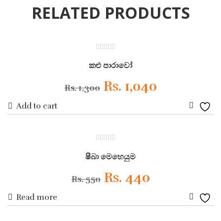
RELATED PRODUCTS
ON SALE
0
out
කළු පාරාවෝ
of
5
Original
Current
Rs.
1,040
Rs.
1,300
Add to cart
price
price
Add
was:
is:
to
ON SALE
0
Wishli
Rs. 1,300.
Rs. 1,040.
out
ෂීබා මෙහෙයුම
of
5
Original
Current
Rs.
440
Rs.
550
Read more
price
price
Add