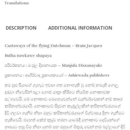
Translations
DESCRIPTION
ADDITIONAL INFORMATION
Castaways of the flying Dutchman – Brain Jacques
Butha nawkawe shapaya
පරිවර්තනය : මංජුල දිසානායක – Manjula Dissanayake
ප්‍රකාශනය : ආශිර්වාද ප්‍රකාශකයෝ – Ashirwada publishers
තම සුළු පියාගේ ගැහැට ඉවසා ගත නොහැකි වූ නෙබ් නමැති ගොලූ
දරුවා නිවෙසින් පළා ගොස් යාත‍්‍රා කිරීමට නියමිත නෞකාවක
සැ`ගවෙයි. මේ නෞකාව මෙහෙයවන්නේ වැන්ඩර්ඩෙකන් නම් කෲර
කපිතාන්වරයායි. නෞකාවේ සිදුවන කැරැුල්ලකින් කපිතාන්වරයාගේ
දිවි ගලවා ගැනීම නිසා ඔහුට කපිතාන්වරයාගේ විශ්වාසය දිනා ගැනීමට
හැකිවෙයි. එහෙත් කේප් තුඩුව හරහා යාමේදී නෞකාව දෙවියන්ගේ
ශාපයට හසු වීම නිසා නෙබ් සහ ඔහුගේ මිතුරු ඩෙන් නම් බල්ලාගේ දිවි