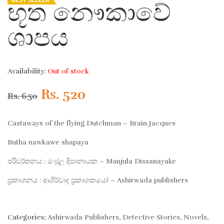
භූත නෞකාවේ
ශාපය
Availability:
Out of stock
Original
Current
Rs.
520
Rs.
650
price
price
Castaways of the flying Dutchman – Brain Jacques
was:
is:
Butha nawkawe shapaya
පරිවර්තනය : මංජුල දිසානායක – Manjula Dissanayake
Rs. 650.
Rs. 520.
ප්‍රකාශනය : ආශිර්වාද ප්‍රකාශකයෝ – Ashirwada publishers
Categories:
Ashirwada Publishers
,
Detective Stories
,
Novels
,