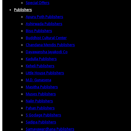
Special Offers
Publishers
Apuru Poth Publishers
Ashirwada Publishers
Biso Publishers
Buddhist Cultural Center
Chandana Mendis Publishers
Dayawansha Jayakodi Co
Kadulla Publishers
Keheli Publishers
Little House Publishers
M.D. Gunasena
Masitha Publishers
Muses Publishers
Nalin Publishers
Pahan Publishers
S Godage Publishers
Sadipa Publishers
Samayawardhana Publishers