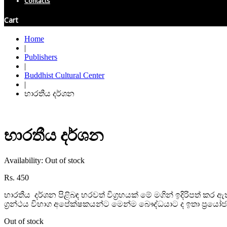
Contacts
Cart
Home
|
Publishers
|
Buddhist Cultural Center
|
භාරතීය දර්ශන
භාරතීය දර්ශන
Availability:
Out of stock
Rs.
450
භාරතීය දර්ශන පිළිබඳ හරවත් විග්‍රහයක් මේ මගින් ඉදිරිපත් 
ග්‍රන්ථය විභාග අපේක්ෂකයන්ට මෙන්ම බෞද්ධයාට ද ඉතා ප්‍රයෝජන
Out of stock