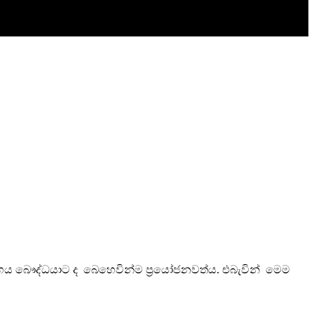
ග්‍රහය බෞද්ධයාට ද බෙහෙවින්ම ප්‍රයෝජනවත්ය. එබැවින් මෙම