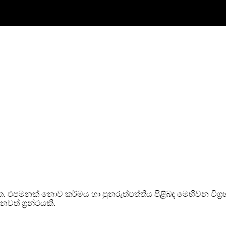
කර ඇත. එපමනක් නොව කර්මය හා පුනරුත්පත්තිය පිළිබඳ මෙහිවන වි
වත් ග්‍රන්ථයකි.