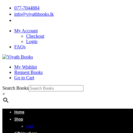
077-7044884
info@viyathbooks.lk
My Account
Checkout
Login
FAQs
My Wishlist
Request Books
Go to Cart
Search Books
×
Home
Shop
Cart