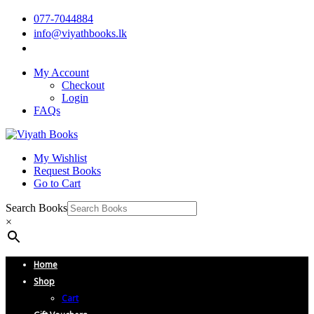
077-7044884
info@viyathbooks.lk
My Account
Checkout
Login
FAQs
My Wishlist
Request Books
Go to Cart
Search Books
×
Home
Shop
Cart