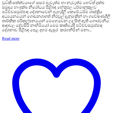
වූවකි.සත්ත්වයාගේ සසර පැවැත්ම හා නැවැත්ම හෙවත් දුක්ඛ
සමුදය හා දුක්ඛ නිරෝධය පිළිබඳ හේතුඵල ධර්මානුකූලව
පටිච්චසමුප්පාද දේශනාවෙන් පැහැදිලි කෙරේ.ධර්ම ශාස්ත්‍රිය
අධ්‍යයනයෙන් ගොඩනගාගත් නිරවුල් දැනුමකින් හා ගවේෂණශීලී
තාර්කික පරිකල්පනයෙන් මෙහෙයවන ලද සිත් ඇති ගෞරවනීය
ආඳාවල දේවසිරි නාහිමියෝ මෙම කෘතියේදී පටිච්චසමුප්පාද
දේශනාව පිළිබඳ පෙළ දහම ඇසුර කරගනිමින් මනා...
Read more