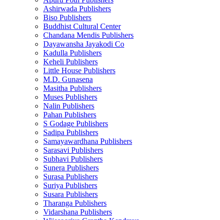
Ashirwada Publishers
Biso Publishers
Buddhist Cultural Center
Chandana Mendis Publishers
Dayawansha Jayakodi Co
Kadulla Publishers
Keheli Publishers
Little House Publishers
M.D. Gunasena
Masitha Publishers
Muses Publishers
Nalin Publishers
Pahan Publishers
S Godage Publishers
Sadipa Publishers
Samayawardhana Publishers
Sarasavi Publishers
Subhavi Publishers
Sunera Publishers
Surasa Publishers
Suriya Publishers
Susara Publishers
Tharanga Publishers
Vidarshana Publishers