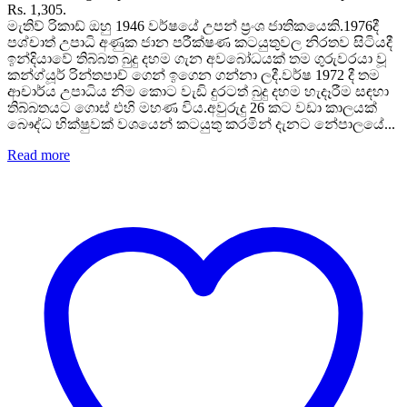
Rs. 1,305.
මැතිව් රිකාඩ් ඔහු 1946 වර්ෂයේ උපන් ප්‍රංශ ජාතිකයෙකි.1976දී
පශ්චාත් උපාධි අණුක ජාන පරීක්ෂණ කටයුතුවල නිරතව සිටියදී
ඉන්දියාවේ තිබ්බත බුදු දහම ගැන අවබෝධයක් තම ගුරුවරයා වූ
කන්ග්යූර් රින්තපාච් ගෙන් ඉගෙන ගන්නා ලදී.වර්ෂ 1972 දී තම
ආචාර්ය උපාධිය නිම කොට වැඩි දුරටත් බුදු දහම හැදෑරීම සඳහා
තිබ්බතයට ගොස් එහි මහණ විය.අවුරුදු 26 කට වඩා කාලයක්
බෞද්ධ භික්ෂුවක් වශයෙන් කටයුතු කරමින් දැනට නේපාලයේ...
Read more