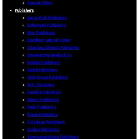
Special Offers
Publishers
Apuru Poth Publishers
Ashirwada Publishers
Biso Publishers
Buddhist Cultural Center
Chandana Mendis Publishers
Dayawansha Jayakodi Co
Kadulla Publishers
Keheli Publishers
Little House Publishers
M.D. Gunasena
Masitha Publishers
Muses Publishers
Nalin Publishers
Pahan Publishers
S Godage Publishers
Sadipa Publishers
Samayawardhana Publishers