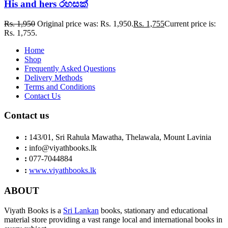
His and hers රහසක්
Rs.
1,950
Original price was: Rs. 1,950.
Rs.
1,755
Current price is:
Rs. 1,755.
Home
Shop
Frequently Asked Questions
Delivery Methods
Terms and Conditions
Contact Us
Contact us
:
143/01, Sri Rahula Mawatha, Thelawala, Mount Lavinia
:
info@viyathbooks.lk
:
077-7044884
:
www.viyathbooks.lk
ABOUT
Viyath Books is a
Sri Lankan
books, stationary and educational
material store providing a vast range local and international books in