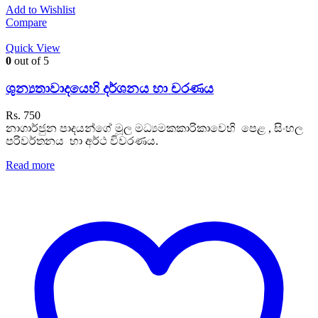
Add to Wishlist
Compare
Quick View
0
out of 5
ශුන්‍යතාවාදයෙහි දර්ශනය හා චරණය
Rs.
750
නාගාර්ජුන පාදයන්ගේ මූල මධ්‍යමකකාරිකාවෙහි පෙළ , සිංහල
පරිවර්තනය හා අර්ථ විවරණය.
Read more