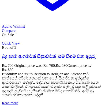
Add to Wishlist
Compare
On Sale
Quick View
0
out of 5
බුදු දහම ආගමටත් විද්‍යාවටත් සම විශම වන අයුරු
Rs.
700
Original price was: Rs. 700.
Rs.
630
Current price is:
Rs. 630.
Buddhism and its it's Relation to Religion and Science නම්
කෘතියෙහි පරිවර්තනයක් වන මෙහි සිය ජීවන අත්දැකීම්
ආධාරයෙන් සම්බුද්ධ දේශනය අවබෝධකොට ගත හැකි අයුරු
පෙන්වා දීමත්, ඒ අනුසාරයෙන් ම අපට සැබෑ වූ සැනසිලි සුවයක්
අද අදම ලැබීමේ හැකියාව තිබෙන බවද පෙන්වාදීම අරමුණු
කොට රචනා කරන ලද්දකි
Read more