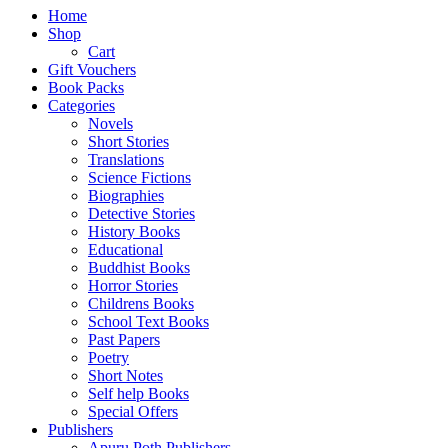
Home
Shop
Cart
Gift Vouchers
Book Packs
Categories
Novels
Short Stories
Translations
Science Fictions
Biographies
Detective Stories
History Books
Educational
Buddhist Books
Horror Stories
Childrens Books
School Text Books
Past Papers
Poetry
Short Notes
Self help Books
Special Offers
Publishers
Apuru Poth Publishers