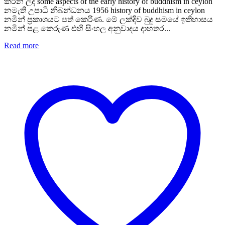
කරන ලද some aspects of the early history of buddhism in ceylon
නමැති උපාධි නිබන්ධනය 1956 history of buddhism in ceylon
නමින් ප්‍රකාශයට පත් කෙරිණ. මේ ලක්දිව බුදු සමයේ ඉතිහාසය
නමින් පළ කෙරුණ එහි සිංහල අනුවාදය දාහතර...
Read more