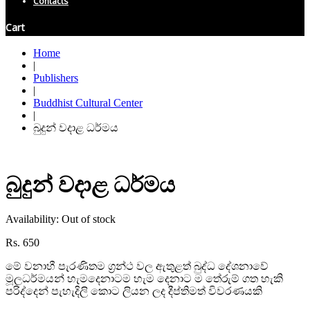
Contacts
Cart
Home
|
Publishers
|
Buddhist Cultural Center
|
බුදුන් වදාළ ධර්මය
බුදුන් වදාළ ධර්මය
Availability:
Out of stock
Rs.
650
මේ වනාහී පැරණිතම ග්
රන්ථ වල ඇතුළත් බුද්ධ දේශනාවේ
මූලධර්මයන් හැමදෙනාටම හැම දෙනාට ම තේරුම් ගත හැකි
පරිද්දෙන් පැහැදිලි කොට ලියන ලද දීප්තිමත් විවරණයකි