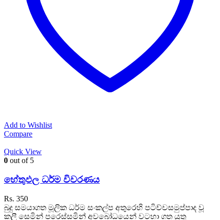
Add to Wishlist
Compare
Quick View
0
out of 5
හේතුඵල ධර්ම විවරණය
Rs.
350
බුදු සමයාගත මූලික ධර්ම සංකල්ප අතුරෙහි පටිච්චසමුප්පාද වූ
කලී සෙමින් පරෙස්සමින් අවබෝධයෙන් වටහා ගත යුතු