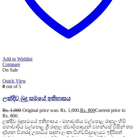
Add to Wishlist
Compare
On Sale
Quick View
0
out of 5
ලක්දිව බුදු සමයේ ඉතිහාසය
Rs.
1,000
Original price was: Rs. 1,000.
Rs.
800
Current price is:
Rs. 800.
ලක්දිව බුදුසමයේ ඉතිහාසය - මහාචාර්ය වල්පොළ රාහුල හිමි
මහාචාර්ය වල්පොළ ශ්‍රී රාහුල ස්වාමිපාදයන් වහන්සේ විසින් තම
දර්ශන විශාරද උපාධිය සඳහා ලංකා විශ්වවිද්‍යාලයට ඉදිරිපත්