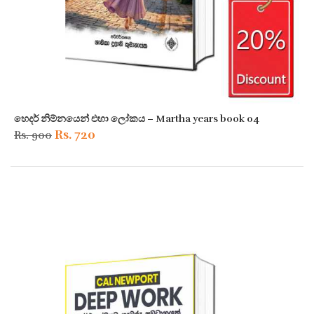
හෙදර් නිම්නයෙන් එහා ලෝකය – Martha years book 04
Original
Current
Rs.
720
Rs.
900
price
price
was:
is:
Rs. 900.
Rs. 720.