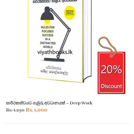
සාර්ථකත්වයට ගැඹුරු අවධානයක් – Deep Work
Original
Current
Rs.
1,000
Rs.
1,250
price
price
was:
is: