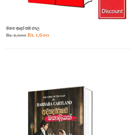
මගෙ ආදර පඹ ගාල
Original
Current
Rs.
1,600
Rs.
2,000
price
price
was:
is:
Rs. 2,000.
Rs. 1,600.