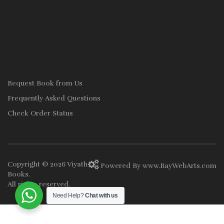
Request Book from Us
Frequently Asked Questions
Check Order Status
Copyright © 2026
Viyath
Powered By
www
.
RayWebArts
.
com
Books
.
The Best Web Designers in Colombo
All rights reserved.
Need Help?
Chat with us