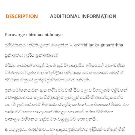
DESCRIPTION
ADDITIONAL INFORMATION
Parawoge abirahas nidanaya
පරිවර්තනය : කීර්ති ලංකා ගුණරත්න – keerthi lanka gunarathna
ප්‍රකාශනය : සූරිය ප්‍රකාශකයෝ
එරිකා බාරොන් නමැති රූමත් පුරාවිද්
යාඥවරිය අබිමුවෙහි පෞරාණික
ඊජිප්තුවෙහි ගුප්ත හා ඉන්ද්
රජාලික ඉතිහාසය මොහොතකට පමණක්
ජීවමාන වනුයේ සුන්දර ප්
රතිමාවක වෙස් ගනිමිනි.
ඉන් මෝහනය වන ඇය කයිරෝවේ හි සිට ලොව විශාලතම එළිමහන්
කෞතුකාගාරය ලෙස විරුදාවලිය ලත් ලුක්සෝරි හි ආගන්තුකයන්ට
තහංචි ලත් පාරාවෝ බිම ඔස්සේ ඇවිද යන්නේ…..අතීතයෙන් පියඹා එන
පාරාවෝ ශාපය හා ඇයගේ හිස උදෙසා ශපථ කරන වර්තමාන
පාතාලයේ භීශනය දෙව්ර මත වැදුණු බව නොදැනයි .
ඇයට උදව්… ආරක්ෂාව… හා ආදරය දක්වන්නට ඉදිරිපත් වන්නේ ගිනි