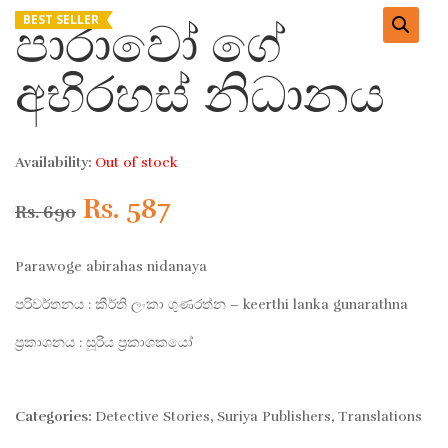
BEST SELLER
පාරාවෝ ගේ
අභිරහස් නිධානය
Availability:
Out of stock
Original
Current
Rs.
587
Rs.
690
price
price
Parawoge abirahas nidanaya
was:
is:
පරිවර්තනය : කීර්ති ලංකා ගුණරත්න – keerthi lanka gunarathna
ප්‍රකාශනය : සූරිය ප්‍රකාශකයෝ
Rs. 690.
Rs. 587.
Categories:
Detective Stories
,
Suriya Publishers
,
Translations