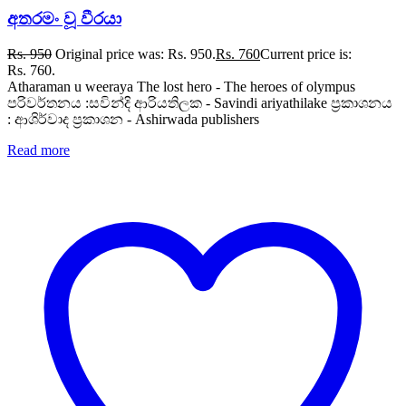
අතරමං වූ වීරයා
Rs.
950
Original price was: Rs. 950.
Rs.
760
Current price is:
Rs. 760.
Atharaman u weeraya The lost hero - The heroes of olympus
පරිවර්තනය :සවින්දි ආරියතිලක - Savindi ariyathilake ප්‍රකාශනය
: ආශිර්වාද ප්‍රකාශන - Ashirwada publishers
Read more