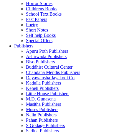
Horror Stories
Childrens Books
School Text Books
Past Papers
Poetry
Short Notes
Self help Books
Special Offers
Publishers
Apuru Poth Publishers
Ashirwada Publishers
Biso Publishers
Buddhist Cultural Center
Chandana Mendis Publishers
Dayawansha Jayakodi Co
Kadulla Publishers
Keheli Publishers
Little House Publishers
M.D. Gunasena
Masitha Publishers
Muses Publishers
Nalin Publishers
Pahan Publishers
S Godage Publishers
Sadipa Publishers