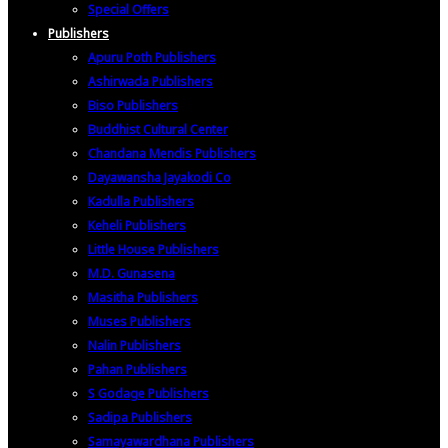
Special Offers
Publishers
Apuru Poth Publishers
Ashirwada Publishers
Biso Publishers
Buddhist Cultural Center
Chandana Mendis Publishers
Dayawansha Jayakodi Co
Kadulla Publishers
Keheli Publishers
Little House Publishers
M.D. Gunasena
Masitha Publishers
Muses Publishers
Nalin Publishers
Pahan Publishers
S Godage Publishers
Sadipa Publishers
Samayawardhana Publishers