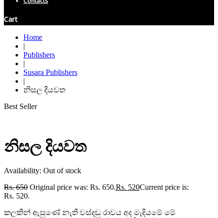
Contacts
Cart
Home
|
Publishers
|
Susara Publishers
|
නිසල දියවත
Best Seller
නිසල දියවත
Availability:
Out of stock
Rs.
650
Original price was: Rs. 650.
Rs.
520
Current price is:
Rs. 520.
කලකින් ඇසුණේ නැති වස්දඬු රාවය අද මැදියමේ මේ