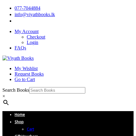
077-7044884
info@viyathbooks.lk
My Account
Checkout
Login
FAQs
My Wishlist
Request Books
Go to Cart
Search Books
×
Home
Shop
Cart