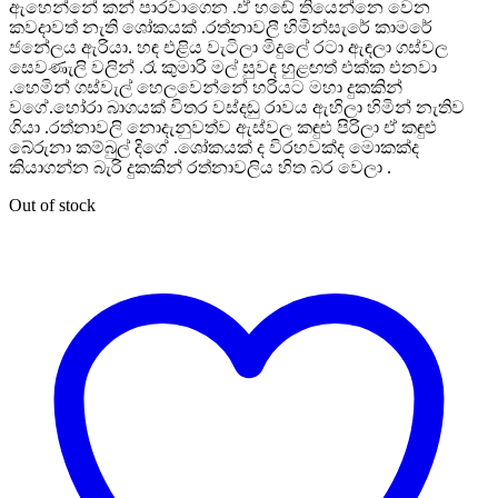
ඇහෙන්නේ කන් පාරවාගෙන .ඒ හඬේ තියෙන්නෙ වෙන
කවදාවත් නැති ශෝකයක් .රත්නාවලී හිමින්සැරේ කාමරේ
ජනේලය ඇරියා. හඳ එළිය වැටිලා මිදුලේ රටා ඇඳලා ගස්වල
සෙවණැලි වලින් .රෑ කුමාරි මල් සුවඳ හුළඟත් එක්ක එනවා
.හෙමින් ගස්වැල් හෙලවෙන්නේ හරියට මහා දුකකින්
වගේ.හෝරා බාගයක් විතර වස්දඬු රාවය ඇහිලා හිමින් නැතිව
ගියා .රත්නාවලි නොදැනුවත්ව ඇස්වල කඳුළු පිරිලා ඒ කඳුළු
බේරුනා කම්බුල් දිගේ .ශෝකයක් ද විරහවක්ද මොකක්ද
කියාගන්න බැරි දුකකින් රත්නාවලිය හිත බර වෙලා .
Out of stock