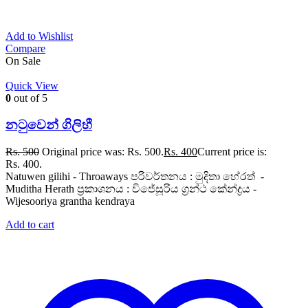
Add to Wishlist
Compare
On Sale
Quick View
0
out of 5
නටුවෙන් ගිලිහී
Rs.
500
Original price was: Rs. 500.
Rs.
400
Current price is:
Rs. 400.
Natuwen gilihi - Throaways පරිවර්තනය : මුදිතා හේරත් -
Muditha Herath ප්‍රකාශනය : විජේසූරිය ග්‍රන්ථ කේන්ද්‍රය -
Wijesooriya grantha kendraya
Add to cart