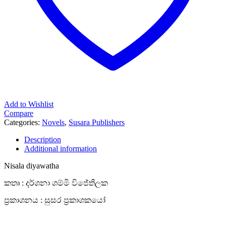
Add to Wishlist
Compare
Categories:
Novels
,
Susara Publishers
Description
Additional information
Nisala diyawatha
කතෘ : දර්ශනා ශම්මි විජේතිලක
ප්‍රකාශනය : සුසර ප්‍රකාශකයෝ