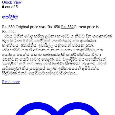
Quick View
0
out of 5
පෝලිම
Rs.
650
Original price was: Rs. 650.
Rs.
552
Current price is:
Rs. 552.
රජය මගින් බෙදා හරිනු ලබනා භාණ්ඩ ගැනීමට දින ගණනාවක්
බලා සිටිනා මිනිස් පෝලිමක්. අපේක්ෂාව සහ අපේක්ෂා
භංගත්වය, අතෘප්තිය, ඉවසිල්ල යනුවෙන් වරනැෙඟනා
යටහත්බව සහ ඒ අවසන පැන නැගෙනා නොඉවසිල්ල සහ
කෝපය මෙන්ම මානව සබඳතාවන්හී සංකීර්ණත්වය විදහා
පෙන්වන කෙටි සංවාද පෙළක්. මේ ව්ලැදිමීර් සොරෝකින්ගේ
‘පෝලිම’ නම් නවකතාවෙහි මතුපිට සිත්තමයි. එහෙත්, මෙහි
යටිපෙළින් කියැවෙනුයේ ලෝක ඉතිහාසයෙහි අසිරිමත්ම
සිදුවීමක් එනම් සෝවියට් සමාජවාදී රාජ්‍යය...
Read more