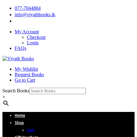
077-7044884
info@viyathbooks.lk
My Account
Checkout
Login
FAQs
My Wishlist
Request Books
Go to Cart
Search Books
×
Home
Shop
Cart