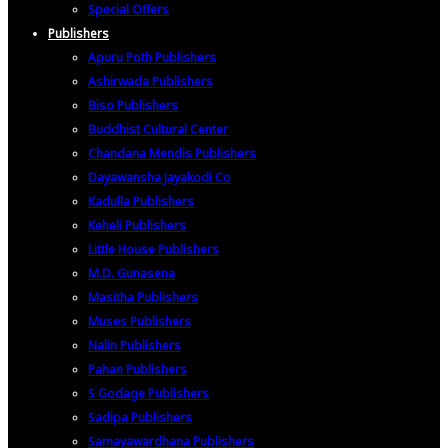
Special Offers
Publishers
Apuru Poth Publishers
Ashirwada Publishers
Biso Publishers
Buddhist Cultural Center
Chandana Mendis Publishers
Dayawansha Jayakodi Co
Kadulla Publishers
Keheli Publishers
Little House Publishers
M.D. Gunasena
Masitha Publishers
Muses Publishers
Nalin Publishers
Pahan Publishers
S Godage Publishers
Sadipa Publishers
Samayawardhana Publishers