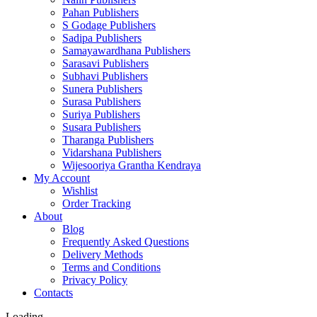
Pahan Publishers
S Godage Publishers
Sadipa Publishers
Samayawardhana Publishers
Sarasavi Publishers
Subhavi Publishers
Sunera Publishers
Surasa Publishers
Suriya Publishers
Susara Publishers
Tharanga Publishers
Vidarshana Publishers
Wijesooriya Grantha Kendraya
My Account
Wishlist
Order Tracking
About
Blog
Frequently Asked Questions
Delivery Methods
Terms and Conditions
Privacy Policy
Contacts
Loading...