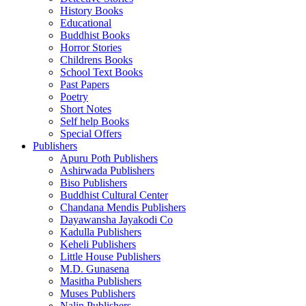
History Books
Educational
Buddhist Books
Horror Stories
Childrens Books
School Text Books
Past Papers
Poetry
Short Notes
Self help Books
Special Offers
Publishers
Apuru Poth Publishers
Ashirwada Publishers
Biso Publishers
Buddhist Cultural Center
Chandana Mendis Publishers
Dayawansha Jayakodi Co
Kadulla Publishers
Keheli Publishers
Little House Publishers
M.D. Gunasena
Masitha Publishers
Muses Publishers
Nalin Publishers