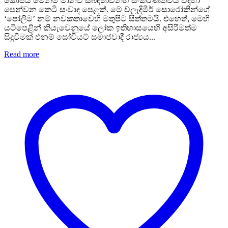
කෝපය මෙන්ම මානව සබඳතාවන්හී සංකීර්ණත්වය විදහා
පෙන්වන කෙටි සංවාද පෙළක්. මේ ව්ලැදිමීර් සොරෝකින්ගේ
‘පෝලිම’ නම් නවකතාවෙහි මතුපිට සිත්තමයි. එහෙත්, මෙහි
යටිපෙළින් කියැවෙනුයේ ලෝක ඉතිහාසයෙහි අසිරිමත්ම
සිදුවීමක් එනම් සෝවියට් සමාජවාදී රාජ්‍යය...
Read more