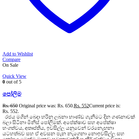
Add to Wishlist
Compare
On Sale
Quick View
0
out of 5
පෝලිම
Rs.
650
Original price was: Rs. 650.
Rs.
552
Current price is:
Rs. 552.
රජය මගින් බෙදා හරිනු ලබනා භාණ්ඩ ගැනීමට දින ගණනාවක්
බලා සිටිනා මිනිස් පෝලිමක්. අපේක්ෂාව සහ අපේක්ෂා
භංගත්වය, අතෘප්තිය, ඉවසිල්ල යනුවෙන් වරනැෙඟනා
යටහත්බව සහ ඒ අවසන පැන නැගෙනා නොඉවසිල්ල සහ