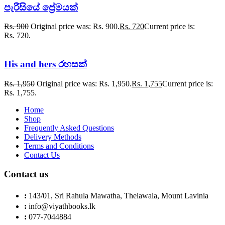
පැරීසියේ ප්‍රේමයක්
Rs.
900
Original price was: Rs. 900.
Rs.
720
Current price is:
Rs. 720.
His and hers රහසක්
Rs.
1,950
Original price was: Rs. 1,950.
Rs.
1,755
Current price is:
Rs. 1,755.
Home
Shop
Frequently Asked Questions
Delivery Methods
Terms and Conditions
Contact Us
Contact us
:
143/01, Sri Rahula Mawatha, Thelawala, Mount Lavinia
:
info@viyathbooks.lk
:
077-7044884