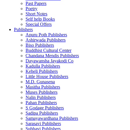
Past Papers
Poetry
Short Notes
Self help Books
Special Offers
Publishers
Apuru Poth Publishers
Ashirwada Publishers
Biso Publishers
Buddhist Cultural Center
Chandana Mendis Publishers
Dayawansha Jayakodi Co
Kadulla Publishers
Keheli Publishers
Little House Publishers
M.D. Gunasena
Masitha Publishers
Muses Publishers
Nalin Publishers
Pahan Publishers
S Godage Publishers
Sadipa Publishers
Samayawardhana Publishers
Sarasavi Publishers
Subhavi Publishers