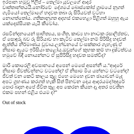
ඉරපාන හමුවූ ෆිලිප් – තෙල්මා යුවලගේ ආදර
වෘත්තාන්තයයි.නෝර්වේ දේශයේ බොස්කෝප් ග්‍රාමයේ නූගත්
ගැමියෝ තෙල්මාගේ හදවත තබා රූ සිරියවත් වටහා
නොගත්තෝය. ගතිකානුගත අදහස් එකහෙළා පිළිගත් ඔහුහු ඇය
යක්දෙස්සියක යැයි කීවෝය.
රසවින්දනයෙන් සාහිත්‍යය, සංගීත, කාව්‍ය හා නාටක රසාලිප්තව,
ඒ සොඳුරු බව රූ සිරියාව හා කැටිව තෙල්මා නම් පිරිසිදු හදවත්
ඇත්තිය නිර්මාණය වූවාය.ලන්ඩනයේ වංසක්කාර ගැහැණු ඒ
නිසාම ඇයට ඉරිසියා කළෝය.ඔවුන්ගේ කුහක කම් හා දුෂ්ටත්වය
හමුවේ බිඳී නොයන්නට ඒ සුපිරිසිදු හදවත සමත්වීද?
මාරි කොරෙලි අවසානයේ අපෙන් මෙසේ අසන්නී ය.”ආදරේ
නිසාම ජීවත්වන්නට වටනේද? ඒ නිසාම මිය යන්නට වටනේද?
ජීවත් වන කෙටි කාලය තුළ එහෙ මෙහෙ දුවන ඡායාවන් මැද
අපට ග්‍රහණය කරගත් හැකි සිත් පිනවන දෙය ආදරයමද?අඳුරේ
පොර බදන අපේ ජීවිත තුළ අප කෙරන කියන දෑ අතර පවතින
එකම පහන් එළිය එයම ද?”
Out of stock