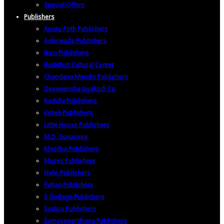
Special Offers
Publishers
Apuru Poth Publishers
Ashirwada Publishers
Biso Publishers
Buddhist Cultural Center
Chandana Mendis Publishers
Dayawansha Jayakodi Co
Kadulla Publishers
Keheli Publishers
Little House Publishers
M.D. Gunasena
Masitha Publishers
Muses Publishers
Nalin Publishers
Pahan Publishers
S Godage Publishers
Sadipa Publishers
Samayawardhana Publishers