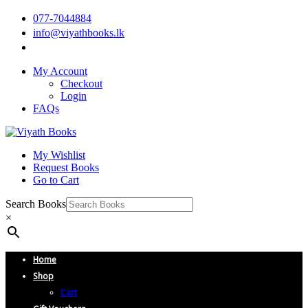
077-7044884
info@viyathbooks.lk
My Account
Checkout
Login
FAQs
My Wishlist
Request Books
Go to Cart
Search Books
×
Home
Shop
Cart