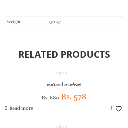
Weight
.250 kg
RELATED PRODUCTS
ON SALE
0
out
සාරාගේ ගෙත්තම
of
5
Original
Current
Rs.
578
Rs.
680
Read more
price
price
Add
was:
is:
to