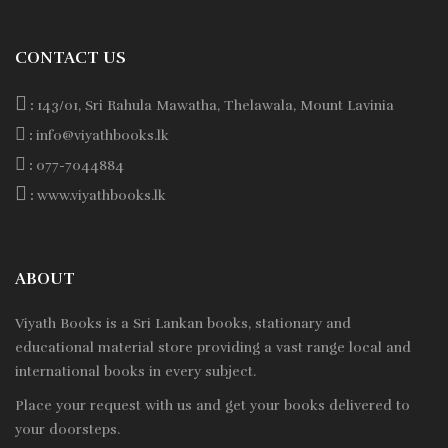
CONTACT US
:
143/01, Sri Rahula Mawatha, Thelawala, Mount Lavinia
:
info@viyathbooks.lk
:
077-7044884
:
www.viyathbooks.lk
ABOUT
Viyath Books is a
Sri Lankan
books, stationary and
educational material store providing a vast range local and
international books in every subject.
Place your request with us and get your books delivered to
your doorsteps.