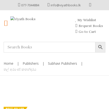
077-7044884
info@viyathbooks.lk
My Wishlist
Request Books
Go to Cart
Home
|
Publishers
|
Subhavi Publishers
|
තල් අරණේ කතන්දරය
BEST SELLER