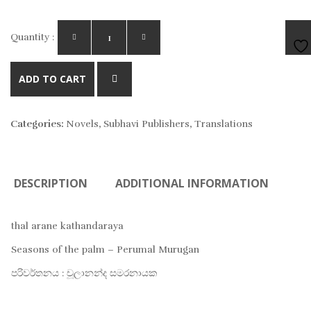
Quantity :
AD
ADD TO CART
TO
Categories:
Novels
,
Subhavi Publishers
,
Translations
WIS
DESCRIPTION
ADDITIONAL INFORMATION
thal arane kathandaraya
Seasons of the palm – Perumal Murugan
පරිවර්තනය : චූලානන්ද සමරනායක