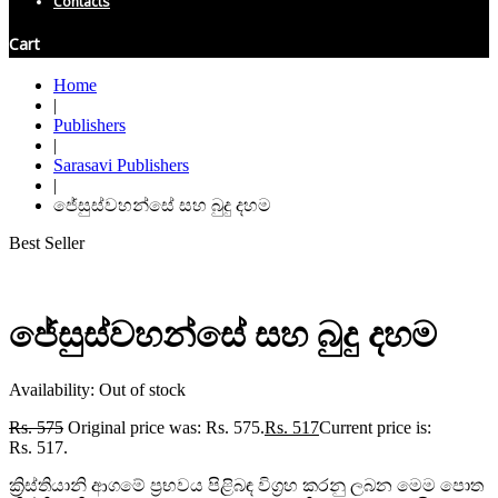
Contacts
Cart
Home
|
Publishers
|
Sarasavi Publishers
|
ජේසුස්වහන්සේ සහ බුදු දහම
Best Seller
ජේසුස්වහන්සේ සහ බුදු දහම
Availability:
Out of stock
Rs.
575
Original price was: Rs. 575.
Rs.
517
Current price is:
Rs. 517.
ක්‍රිස්තියානි ආගමේ ප්‍රභවය පිළිබඳ විග්‍රහ කරනු ලබන මෙම පොත