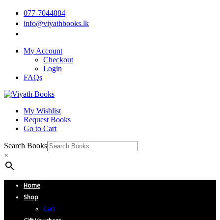
077-7044884
info@viyathbooks.lk
My Account
Checkout
Login
FAQs
My Wishlist
Request Books
Go to Cart
Search Books
×
Home
Shop
Cart