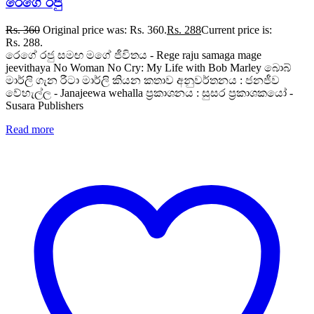
රෙගේ රජු
Rs.
360
Original price was: Rs. 360.
Rs.
288
Current price is:
Rs. 288.
රෙගේ රජු සමඟ මගේ ජීවිතය - Rege raju samaga mage
jeevithaya No Woman No Cry: My Life with Bob Marley බොබ්
මාර්ලි ගැන රීටා මාර්ලි කියන කතාව අනුවර්තනය : ජනජීව
වේහැල්ල - Janajeewa wehalla ප්‍රකාශනය : සුසර ප්‍රකාශකයෝ -
Susara Publishers
Read more