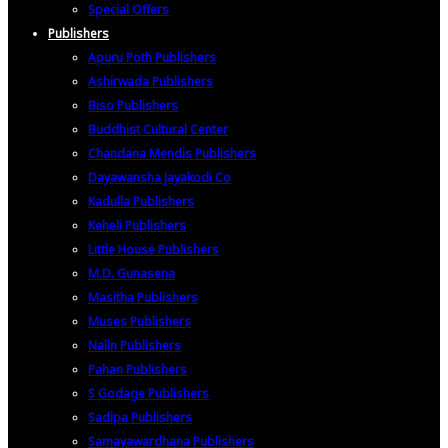
Special Offers
Publishers
Apuru Poth Publishers
Ashirwada Publishers
Biso Publishers
Buddhist Cultural Center
Chandana Mendis Publishers
Dayawansha Jayakodi Co
Kadulla Publishers
Keheli Publishers
Little House Publishers
M.D. Gunasena
Masitha Publishers
Muses Publishers
Nalin Publishers
Pahan Publishers
S Godage Publishers
Sadipa Publishers
Samayawardhana Publishers