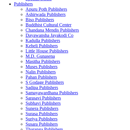
Publishers
Apuru Poth Publishers
Ashirwada Publishers
Biso Publishers
Buddhist Cultural Center
Chandana Mendis Publishers
Dayawansha Jayakodi Co
Kadulla Publishers
Keheli Publishers
Little House Publishers
M.D. Gunasena
Masitha Publishers
Muses Publishers
Nalin Publishers
Pahan Publishers
S Godage Publishers
Sadipa Publishers
Samayawardhana Publishers
Sarasavi Publishers
Subhavi Publishers
Sunera Publishers
Surasa Publishers
Suriya Publishers
Susara Publishers
Tharanga Publishers