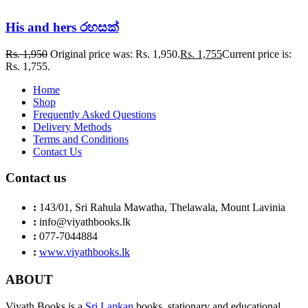
His and hers රහසක්
Rs.
1,950
Original price was: Rs. 1,950.
Rs.
1,755
Current price is:
Rs. 1,755.
Home
Shop
Frequently Asked Questions
Delivery Methods
Terms and Conditions
Contact Us
Contact us
:
143/01, Sri Rahula Mawatha, Thelawala, Mount Lavinia
:
info@viyathbooks.lk
:
077-7044884
:
www.viyathbooks.lk
ABOUT
Viyath Books is a
Sri Lankan
books, stationary and educational