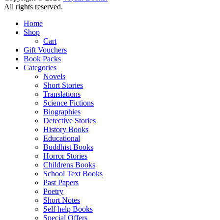
All rights reserved.
Home
Shop
Cart
Gift Vouchers
Book Packs
Categories
Novels
Short Stories
Translations
Science Fictions
Biographies
Detective Stories
History Books
Educational
Buddhist Books
Horror Stories
Childrens Books
School Text Books
Past Papers
Poetry
Short Notes
Self help Books
Special Offers