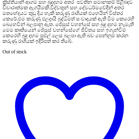
ක්‍රිස්තියානි ආගම සහ බුදුදහම අතර පවතින සමානකම් පිළිබඳව
විචාරාත්මක ඇගයීමකි.විද්වතුන් සහ දේවධර්මවේදීන් අතර
මතභේදයට තුඩු දිය හැකි කරුණු රාශියක් එහෙයින් විස්තර
කෙරේ.එම කරුණු ඵලදායි බුද්ධිමත් සංවාදයක් ඇති වීම කෙරෙහි
බෙහෙවින් බලපානු ඇත. ජේසුස් වහන්සේ සහ බුදු දහම නැමැති
මෙම කෘතියෙන් ජේසුස් වහන්සේගේ ජීවිතය සහ ඉගැන්වීම්
කෙරෙහි බුදු දහම පුළුල් ලෙස බලපා ඇති බව පෙන්නුම් කරන
කරුණු රාශියක් ඉදිරිපත් කර තිබේ.
Out of stock