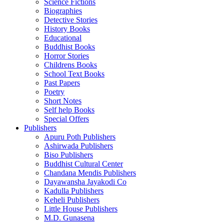
Science Fictions
Biographies
Detective Stories
History Books
Educational
Buddhist Books
Horror Stories
Childrens Books
School Text Books
Past Papers
Poetry
Short Notes
Self help Books
Special Offers
Publishers
Apuru Poth Publishers
Ashirwada Publishers
Biso Publishers
Buddhist Cultural Center
Chandana Mendis Publishers
Dayawansha Jayakodi Co
Kadulla Publishers
Keheli Publishers
Little House Publishers
M.D. Gunasena