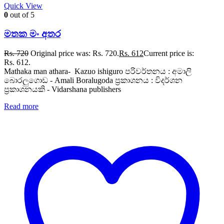
Quick View
0
out of 5
මතක මං අතර
Rs.
720
Original price was: Rs. 720.
Rs.
612
Current price is:
Rs. 612.
Mathaka man athara- Kazuo ishiguro පරිවර්තනය : අමාලි
බොරලුගොඩ - Amali Boralugoda ප්‍රකාශනය : විදර්ශන
ප්‍රකාශනයකි - Vidarshana publishers
Read more