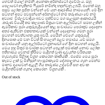
හෙවත් මියාල් නමිනි .අනෙකා අර්නස්ටෝ ගුවේරා ය. ඔහු
පෙලාවෝ නැතිනම් ෆියුසර් නමින්ද හඳුන්වනු ලබයි. එහෙත් ඔහු
පසුව ලෝක පූජිත වන්නේ චේ යන ආදරණීය නාමයෙනි. මේ දින
සටහන් අපට පවසන්නේ අර්නස්ටෝ නම් තරුණයා චේ නම්
අව්‍යාජ විප්ලවවාදියා බවට පත්වීමට මග සැලසුන ආකාරයයි
.තරුණ වියේදී තම කල්‍යාණ මිත්‍රයා වන ඇල්බර්ටෝ සමඟ ලතින්
ඇමරිකාව පුරා යතුරුපැදියෙන් කළ සංචාරයට පෙරාතුව දෙදෙනා
අතර ඇතිවන එකඟතාවයක් වන්නේ දෙදෙනාම ගමන පුරා
සටහන් පවත්වාගත යුතු බවයි. මෙයින් චේගේ යතුරුපැදි
දිනපොත මේ වන විටත් සිංහලෙන් පළව හමාරය .චේ සමග
සංචාරයෙහි යනු ඇල්බර්ටෝ ග්‍රනාඩෝ ගේ දින සටහන් පෙළයි.
මෙය හුදු මිතුර සංචාරක සටහන් පෙළක් පමණක් නොව ලෝක
ඉතිහාසය වෙනස් කිරීමට මැදිහත් වුණ දැවැන්ත චරිතයක
හැඩගැස්ම පිළිබඳ විග්‍රහ කෙරෙන කෘතියකි . එසේම මෙය සූරා
කෑමට ලක් වූ මිනිසුන් හා සූරාකෑමේ දේශපාලනය ගැන මෙන්ම
මානව දයාවෙන් ඇළලී ගිය තාරුණ්‍ය උද්වේගී සහ අවංක
මැදිහත්වීමක් ගැනද කෙරෙන විග්‍රහයකි .
Out of stock