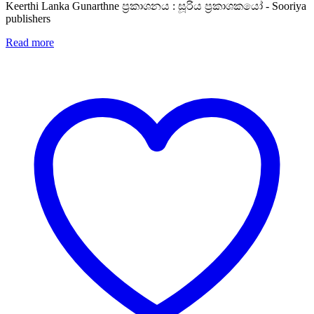
Keerthi Lanka Gunarthne ප්‍රකාශනය : සූරිය ප්‍රකාශකයෝ - Sooriya
publishers
Read more