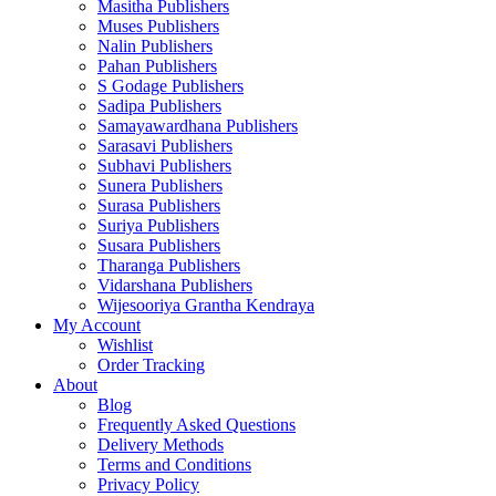
Masitha Publishers
Muses Publishers
Nalin Publishers
Pahan Publishers
S Godage Publishers
Sadipa Publishers
Samayawardhana Publishers
Sarasavi Publishers
Subhavi Publishers
Sunera Publishers
Surasa Publishers
Suriya Publishers
Susara Publishers
Tharanga Publishers
Vidarshana Publishers
Wijesooriya Grantha Kendraya
My Account
Wishlist
Order Tracking
About
Blog
Frequently Asked Questions
Delivery Methods
Terms and Conditions
Privacy Policy