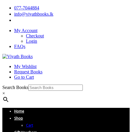
077-7044884
info@viyathbooks.lk
My Account
Checkout
Login
FAQs
My Wishlist
Request Books
Go to Cart
Search Books
×
Home
Shop
Cart