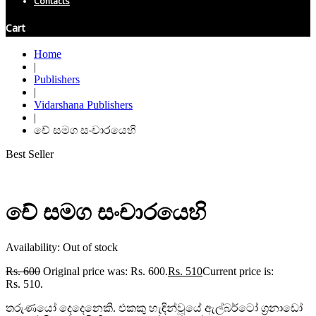
Contacts
Cart
Home
|
Publishers
|
Vidarshana Publishers
|
චේ සමග සංචාරයෙහි
Best Seller
චේ සමග සංචාරයෙහි
Availability:
Out of stock
Rs.
600
Original price was: Rs. 600.
Rs.
510
Current price is:
Rs. 510.
තරුණයෝ දෙදෙනෙකි. එකකු හැඳින්වූයේ ඇල්බර්ටෝ ග්‍රනාඩෝ