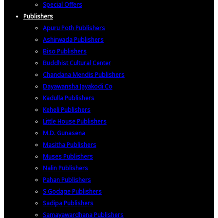
Special Offers
Publishers
Apuru Poth Publishers
Ashirwada Publishers
Biso Publishers
Buddhist Cultural Center
Chandana Mendis Publishers
Dayawansha Jayakodi Co
Kadulla Publishers
Keheli Publishers
Little House Publishers
M.D. Gunasena
Masitha Publishers
Muses Publishers
Nalin Publishers
Pahan Publishers
S Godage Publishers
Sadipa Publishers
Samayawardhana Publishers