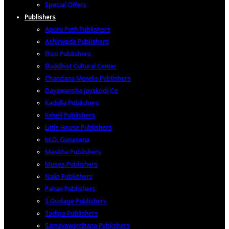
Special Offers
Publishers
Apuru Poth Publishers
Ashirwada Publishers
Biso Publishers
Buddhist Cultural Center
Chandana Mendis Publishers
Dayawansha Jayakodi Co
Kadulla Publishers
Keheli Publishers
Little House Publishers
M.D. Gunasena
Masitha Publishers
Muses Publishers
Nalin Publishers
Pahan Publishers
S Godage Publishers
Sadipa Publishers
Samayawardhana Publishers