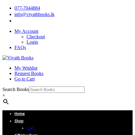
077-7044884
info@viyathbooks.lk
My Account
Checkout
Login
FAQs
My Wishlist
Request Books
Go to Cart
Search Books
×
Home
Shop
Cart