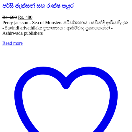
පර්සි ජැක්සන් සහ රාක්ෂ සයුර
Original
Current
Rs.
600
Rs.
480
price
price
Percy jackson - Sea of Monsters පරිවර්තනය : සවින්දි ආරියතිලක
was:
is:
- Savindi ariyathilake ප්‍රකාශනය : ආශිර්වාද ප්‍රකාශකයෝ -
Rs. 600.
Rs. 480.
Ashirwada publishers
Read more