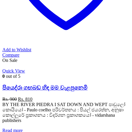
Add to Wishlist
Compare
On Sale
Quick View
0
out of 5
පියෙද්රා ගඟබඩ හිඳ මම වැළපුනෙමි
Original
Current
Rs.
900
Rs.
810
price
price
BY THE RIVER PIEDRA I SAT DOWN AND WEPT පාවුලෝ
was:
is:
කොයියෝ - Paulo coelho පරිවර්තනය : පියල් ජයරත්න, අනූෂා
Rs. 900.
Rs. 810.
කොල්ලූරේ ප්‍රකාශනය : විදර්ශන ප්‍රකාශකයෝ - vidarshana
publishers
Read more