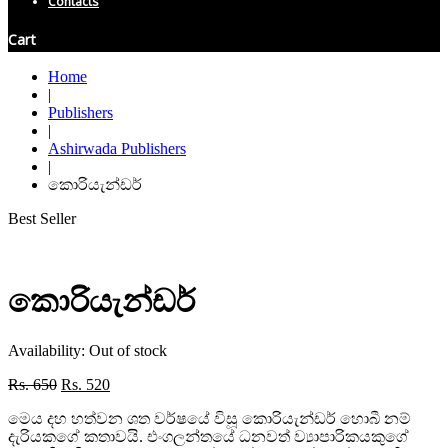
Contacts
Cart
Home
|
Publishers
|
Ashirwada Publishers
|
කොරියැන්ඩර්
Best Seller
කොරියැන්ඩර්
Availability:
Out of stock
Original
Current
Rs.
650
Rs.
520
price
price
මෙය දහ හත්වන ශත වර්ෂයේ විසූ කොරියැන්ඩර් හොබී නම්
was:
is:
දැරියකගේ කතාවයි. එංගලන්තයේ ධනවත් ව්
යාපාරිකයකුගේ
Rs. 650.
Rs. 520.