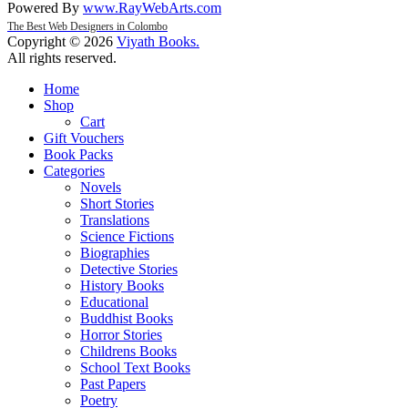
Powered By
www
.
RayWebArts
.
com
The Best Web Designers in Colombo
Copyright © 2026
Viyath Books
.
All rights reserved.
Home
Shop
Cart
Gift Vouchers
Book Packs
Categories
Novels
Short Stories
Translations
Science Fictions
Biographies
Detective Stories
History Books
Educational
Buddhist Books
Horror Stories
Childrens Books
School Text Books
Past Papers
Poetry