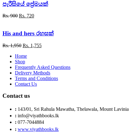
Rs. 1,750.
Rs. 1,575.
පැරීසියේ ප්‍රේමයක්
Original
Current
Rs.
900
Rs.
720
price
price
was:
is:
Rs. 900.
Rs. 720.
His and hers රහසක්
Original
Current
Rs.
1,950
Rs.
1,755
price
price
Home
was:
is:
Shop
Rs. 1,950.
Rs. 1,755.
Frequently Asked Questions
Delivery Methods
Terms and Conditions
Contact Us
Contact us
:
143/01, Sri Rahula Mawatha, Thelawala, Mount Lavinia
:
info@viyathbooks.lk
:
077-7044884
:
www.viyathbooks.lk