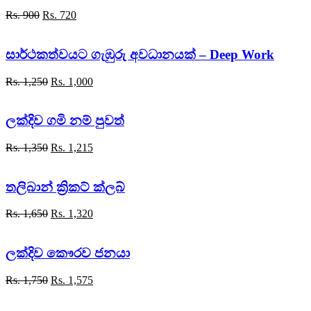
Original
Current
Rs.
900
Rs.
720
price
price
was:
is:
Rs. 900.
Rs. 720.
සාර්ථකත්වයට ගැඹුරු අවධානයක් – Deep Work
Original
Current
Rs.
1,250
Rs.
1,000
price
price
was:
is:
Rs. 1,250.
Rs. 1,000.
ලක්දිව ගමි නම් පුවත්
Original
Current
Rs.
1,350
Rs.
1,215
price
price
was:
is:
Rs. 1,350.
Rs. 1,215.
තලිබාන් ක්‍රිකට් ක්ලබ්
Original
Current
Rs.
1,650
Rs.
1,320
price
price
was:
is:
Rs. 1,650.
Rs. 1,320.
ලක්දිව කෞරව ජනයා
Original
Current
Rs.
1,750
Rs.
1,575
price
price
was:
is: