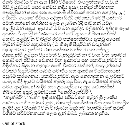
එකම දියණිය වන ඇය 1649 වර්ෂයේ, එංගලන්තයේ පැවැති
සිවිල් යුද්ධයට පෙර තේම්ස් නදිය අසල සුන්දර නිවහනක
දෙමවුපියන් සමඟ ඉතා සාමකාමී ජීවිතයක් ගෙවන කෙළිලොල්
දැරියකි. ඇයගේ ජීවිතය අද්භූත සිද්ධි දාමයකින් වෙලී යන්නට
පටන් ගන්නේ අභිරහස් ලෙස ලැබෙන රිදී පාවහන් යුවල
පැලඳීමෙන් පසුය. ඇයගේ මව වන සුන්දර එලිනෝර් අද්භූත ලෙස
අසනීප වී අකල් මරණයකට පත් වේ. ඇයගේ පියා තෝමස්
හොබී, පළමුවන චාර්ල්ස් රජුට පක්ෂපාතීත්වය දැක්වූ අයෙක්
බැවින් ඔලිවර් ක්
රොම්වෙල් ට හිතැති පියුරිටන් වරුන්ගේ
ගැහැටවලට ලක්වේ. රාජ සන්තක වන්නට යන දේපළ
රැුකගැනීම උදෙසා පියුරිටන් වැන්දඹුවක් හා විවාහ වන තෝමස්
හොබී ගේ ජීවිතය වෙනස් වන ආකාරය සහ කොරියැන්ඩර් ට
විඳින්නට සිදුවන ගැහැට මෙහි විස්තර වන්නේ, එංගලන්තයේ
එවකට සිදුවෙමින් පැවති සමාජීය සහ ආගමික විපර්යාසයන්
පසුබිම කරගෙනය. කොරියැන්ඩර්, ඇය නොහඳුනන ලොවකට
යාම, එහිදී ඇයට ටයිකෝ කුමරු හමුවීම, ඇය ටයිකෝ කුමරු
සමඟ ආදරයෙන් බැඳීම යන උපකල්පන ද මුසු කරගනිමින්
නිමවෙන අපූරු ප
රබන්ධයකි ‘‘කොරියැන්ඩර්‘‘.
‘‘නැන්බරි’’, ‘‘බක්’’ ආදී ජනප
රිය පරිවර්තන තුළින් ශ
රී ලාංකීය
පාඨකයාගේ හදවතට ළංවූ, මාතලේ සංඝමිත්තා විද්
යාලයේ ජනප
රිය
ඉංග
රීසි ගුරුවරියක්් වන චාරුණ්
යා දෙහිගම මහත්මියගේ තවත්
විශිෂ්ට පරිවර්තනයක් ලෙස දැන් ඔබට ලබාගත හැකිය.
Out of stock