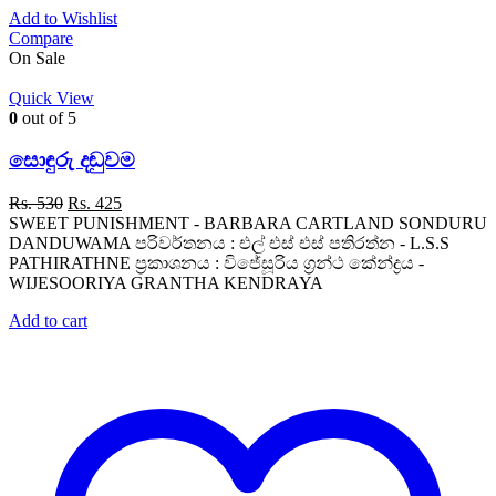
Add to Wishlist
Compare
On Sale
Quick View
0
out of 5
සොඳුරු දඬුවම
Original
Current
Rs.
530
Rs.
425
price
price
SWEET PUNISHMENT - BARBARA CARTLAND SONDURU
was:
is:
DANDUWAMA පරිවර්තනය : එල් එස් එස් පතිරත්න - L.S.S
Rs. 530.
Rs. 425.
PATHIRATHNE ප්‍රකාශනය : විජේසූරිය ග්‍රන්ථ කේන්ද්‍රය -
WIJESOORIYA GRANTHA KENDRAYA
Add to cart