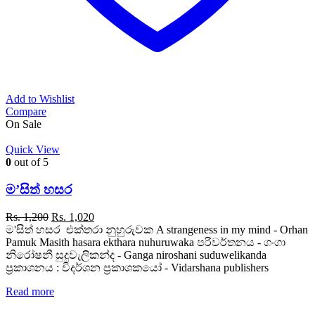
Add to Wishlist
Compare
On Sale
Quick View
0
out of 5
ම’සිත් හසර
Original
Current
Rs.
1,200
Rs.
1,020
price
price
ම'සිත් හසර එක්තරා නුහුරුවක A strangeness in my mind - Orhan
was:
is:
Pamuk Masith hasara ekthara nuhuruwaka පරිවර්තනය - ගංගා
Rs. 1,200.
Rs. 1,020.
නිරෝෂනී සුදුවැලිකන්ද - Ganga niroshani suduwelikanda
ප්‍රකාශනය : විදර්ශන ප්‍රකාශකයෝ - Vidarshana publishers
Read more