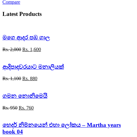
Compare
Latest Products
මගෙ ආදර පඹ ගාල
Original
Current
Rs.
2,000
Rs.
1,600
price
price
was:
is:
Rs. 2,000.
Rs. 1,600.
ආදිපාදවරයාට මනාලියක්
Original
Current
Rs.
1,100
Rs.
880
price
price
was:
is:
Rs. 1,100.
Rs. 880.
ගමන නොනිමෙයි
Original
Current
Rs.
950
Rs.
760
price
price
was:
is:
Rs. 950.
Rs. 760.
හෙදර් නිම්නයෙන් එහා ලෝකය – Martha years
book 04