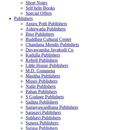
Short Notes
Self help Books
Special Offers
Publishers
Apuru Poth Publishers
Ashirwada Publishers
Biso Publishers
Buddhist Cultural Center
Chandana Mendis Publishers
Dayawansha Jayakodi Co
Kadulla Publishers
Keheli Publishers
Little House Publishers
M.D. Gunasena
Masitha Publishers
Muses Publishers
Nalin Publishers
Pahan Publishers
S Godage Publishers
Sadipa Publishers
Samayawardhana Publishers
Sarasavi Publishers
Subhavi Publishers
Sunera Publishers
Surasa Publishers