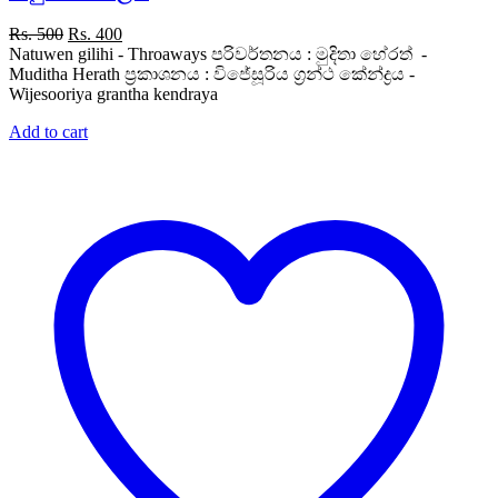
Original
Current
Rs.
500
Rs.
400
price
price
Natuwen gilihi - Throaways පරිවර්තනය : මුදිතා හේරත් -
was:
is:
Muditha Herath ප්‍රකාශනය : විජේසූරිය ග්‍රන්ථ කේන්ද්‍රය -
Rs. 500.
Rs. 400.
Wijesooriya grantha kendraya
Add to cart