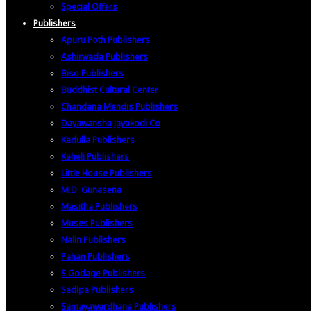
Special Offers
Publishers
Apuru Poth Publishers
Ashirwada Publishers
Biso Publishers
Buddhist Cultural Center
Chandana Mendis Publishers
Dayawansha Jayakodi Co
Kadulla Publishers
Keheli Publishers
Little House Publishers
M.D. Gunasena
Masitha Publishers
Muses Publishers
Nalin Publishers
Pahan Publishers
S Godage Publishers
Sadipa Publishers
Samayawardhana Publishers