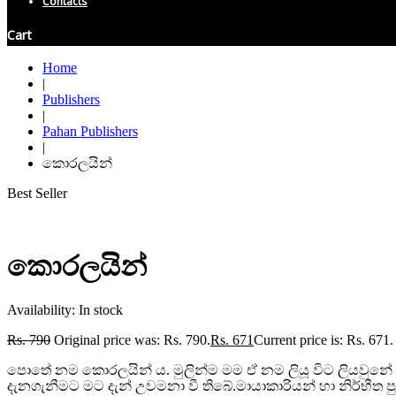
Contacts
Cart
Home
|
Publishers
|
Pahan Publishers
|
කොරලයින්
Best Seller
කොරලයින්
Availability:
In stock
Rs.
790
Original price was: Rs. 790.
Rs.
671
Current price is: Rs. 671.
පොතේ නම කොරලයින් ය. මුලින්ම මම ඒ නම ලියූ විට ලියවුන
දැනගැනීමට මට දැන් උවමනා වී තිබේ.මායාකාරියන් හා නිර්භීත