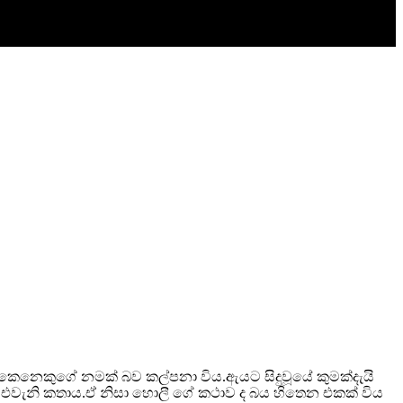
ෙනෙකුගේ නමක් බව කල්පනා විය.ඇයට සිදුවූයේ කුමක්දැයි
 ද එවැනි කතාය.ඒ නිසා හොලී ගේ කථාව ද බය හිතෙන එකක් විය