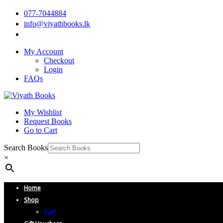
077-7044884
info@viyathbooks.lk
My Account
Checkout
Login
FAQs
My Wishlist
Request Books
Go to Cart
Search Books
×
Home
Shop
Cart