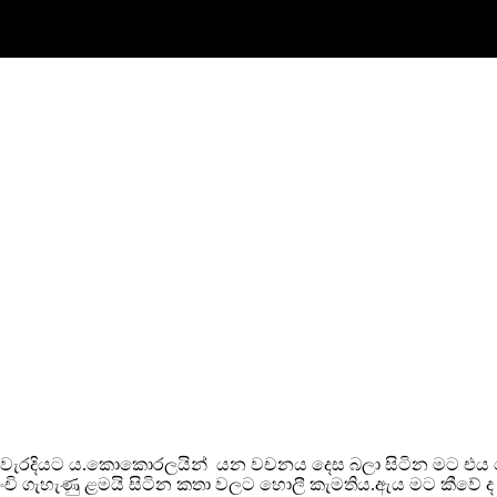
ේ වැරදියට ය.කොකොරලයින් යන වචනය දෙස බලා සිටින මට එය ක
 පුංචි ගැහැණු ළමයි සිටින කතා වලට හොලී කැමතිය.ඇය මට කීවේ