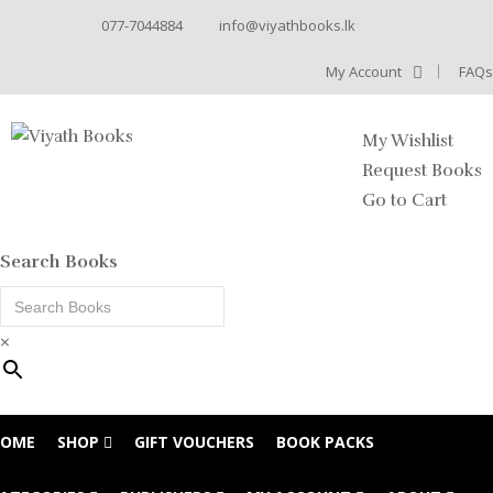
077-7044884
info@viyathbooks.lk
My Account
FAQs
My Wishlist
Request Books
Go to Cart
Search Books
×
HOME
SHOP
GIFT VOUCHERS
BOOK PACKS