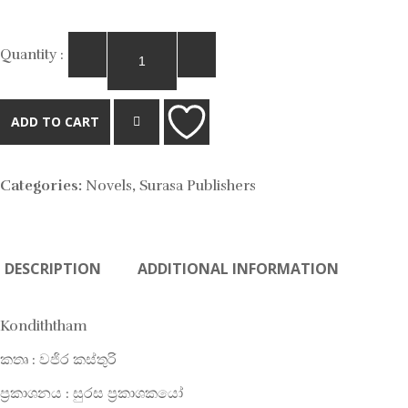
Quantity :
ADD TO CART
ADD
Categories:
Novels
,
Surasa Publishers
TO
DESCRIPTION
ADDITIONAL INFORMATION
WISHLIST
Kondiththam
කතෘ : වජිර කස්තුරි
ප්‍රකාශනය : සුරස ප්‍රකාශකයෝ