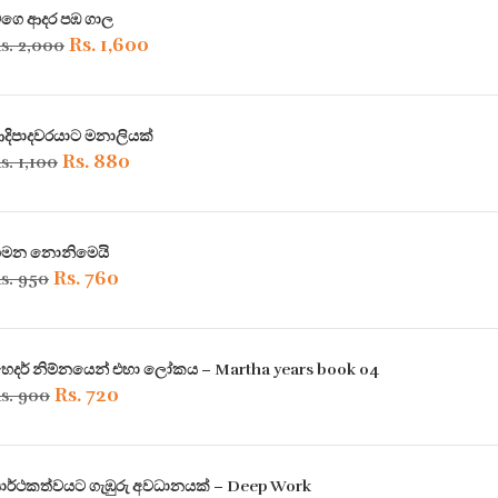
ගෙ ආදර පඹ ගාල
Original
Rs.
1,600
Current
s.
2,000
price
price
was:
is:
දිපාදවරයාට මනාලියක්
Rs. 2,000.
Rs. 1,600.
Original
Rs.
880
Current
s.
1,100
price
price
was:
is:
මන නොනිමෙයි
Rs. 1,100.
Rs. 880.
Original
Rs.
760
Current
s.
950
price
price
was:
is:
ෙදර් නිම්නයෙන් එහා ලෝකය – Martha years book 04
Rs. 950.
Rs. 760.
Original
Rs.
720
Current
s.
900
price
price
was:
is:
ාර්ථකත්වයට ගැඹුරු අවධානයක් – Deep Work
Rs. 900.
Rs. 720.