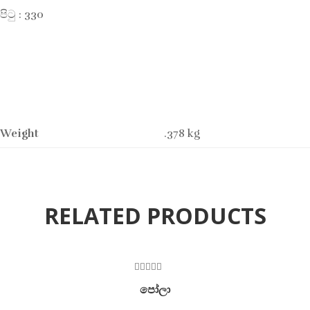
පිටු : 330
Weight
.378 kg
RELATED PRODUCTS
ON SALE
0
පෝලා
out
of
5