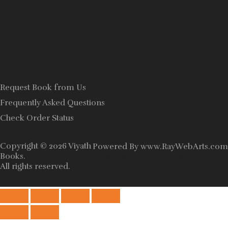
Request Book from Us
Frequently Asked Questions
Check Order Status
Copyright © 2026
Viyath
Powered By
www
.
RayWebArts
.
com
Books
.
The Best Web Designers in Colombo
All rights reserved.