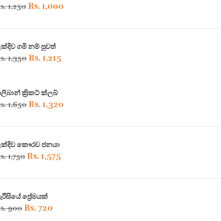
Original
Rs.
1,000
Current
s.
1,250
price
price
was:
is:
ක්දිව ගමි නම් පුවත්
Rs. 1,250.
Rs. 1,000.
Original
Rs.
1,215
Current
s.
1,350
price
price
was:
is:
ලිබාන් ක්‍රිකට් ක්ලබ්
Rs. 1,350.
Rs. 1,215.
Original
Rs.
1,320
Current
s.
1,650
price
price
was:
is:
ක්දිව කෞරව ජනයා
Rs. 1,650.
Rs. 1,320.
Original
Rs.
1,575
Current
s.
1,750
price
price
was:
is:
ැරීසියේ ප්‍රේමයක්
Rs. 1,750.
Rs. 1,575.
Original
Rs.
720
Current
s.
900