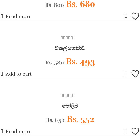
Original
Rs.
680
Current
Rs.
800
Read more
price
price
Ad
was:
is:
to
ON SALE
0
Rs. 800.
Rs. 680.
Wish
විකල් හෝරාව
out
of
5
Original
Rs.
493
Current
Rs.
580
Add to cart
price
price
Ad
was:
is:
to
ON SALE
0
Rs. 580.
Rs. 493.
Wish
පෝලිම
out
of
5
Original
Rs.
552
Current
Rs.
650
Read more
price
price