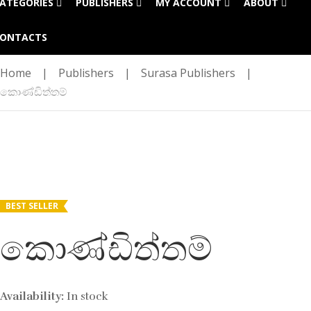
ATEGORIES
PUBLISHERS
MY ACCOUNT
ABOUT
ONTACTS
Home
|
Publishers
|
Surasa Publishers
|
කොණ්ඩිත්තම්
BEST SELLER
කොණ්ඩිත්තම්
Availability:
In stock