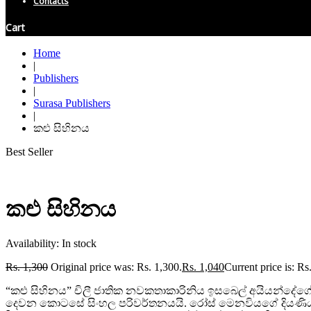
Contacts
Cart
Home
|
Publishers
|
Surasa Publishers
|
කළු සිහිනය
Best Seller
කළු සිහිනය
Availability:
In stock
Rs.
1,300
Original price was: Rs. 1,300.
Rs.
1,040
Current price is: Rs
“කළු සිහිනය” චිලී ජාතික නවකතාකාරිනිය ඉසබෙල් අයියන්දේග
දෙවන කොටසේ සිංහල පරිවර්තනයයි. රෝස් මෙනවියගේ දියණිය 1