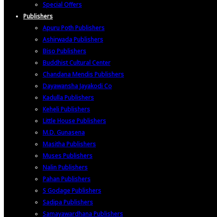
Special Offers
Publishers
Apuru Poth Publishers
Ashirwada Publishers
Biso Publishers
Buddhist Cultural Center
Chandana Mendis Publishers
Dayawansha Jayakodi Co
Kadulla Publishers
Keheli Publishers
Little House Publishers
M.D. Gunasena
Masitha Publishers
Muses Publishers
Nalin Publishers
Pahan Publishers
S Godage Publishers
Sadipa Publishers
Samayawardhana Publishers