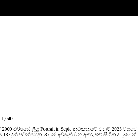
. 1,040.
ේ 2000 වර්ශයේ ලියූ Portrait in Sepia නවකතාවේ එනම් 2023 
832න් පටන්ගෙන1855න් අවසන් වන අතර,කළු සිහිනය 1862 න් ආ