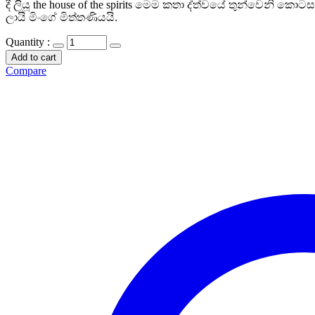
දී ලියූ the house of the spirits මෙම කතා ද්ත්වයේ තුන්වෙනි
ලායි මිංගේ මිත්තණියයි.
Quantity :
Add to cart
Compare