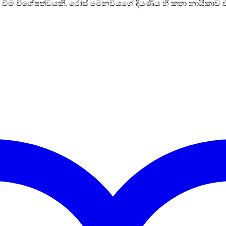
 කොටස වීම විශේෂත්වයකි. රෝස් මෙනවියගේ දියණිය හී කතා නායිකාව එ