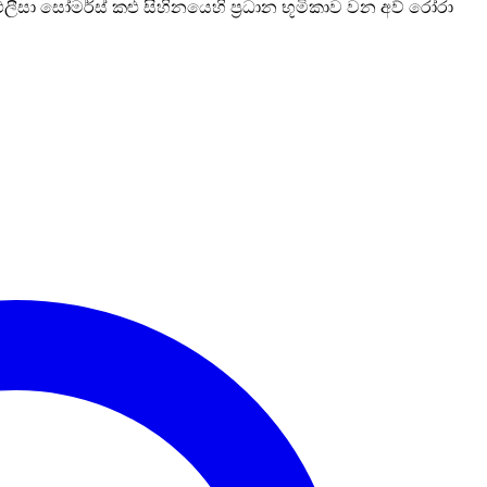
ලීසා සෝමර්ස් කළු සිහිනයෙහි ප්‍රධාන භූමිකාව වන අව්‍ රෝරා