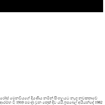
වසරේ රෝස් මෙනවියගේ දියණිය නමින් සිංහලයට නැගූ නවකතාවේ
රම්භ වී 1910 පමණ වන තෙක් දිව යයි.ඉසබෙල් අයියන්දේ 1982