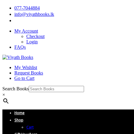
077-7044884
info@viyathbooks.lk
My Account
Checkout
Login
FAQs
My Wishlist
Request Books
Go to Cart
Search Books
×
Home
Shop
Cart