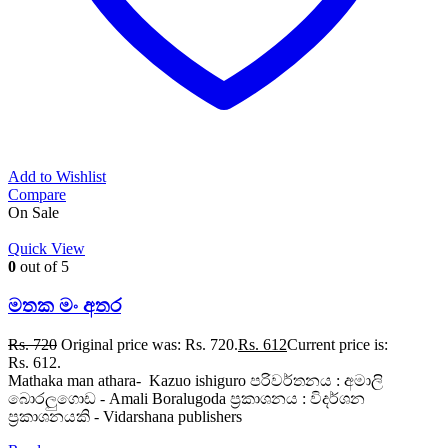
Add to Wishlist
Compare
On Sale
Quick View
0
out of 5
මතක මං අතර
Rs.
720
Original price was: Rs. 720.
Rs.
612
Current price is:
Rs. 612.
Mathaka man athara- Kazuo ishiguro පරිවර්තනය : අමාලි
බොරලුගොඩ - Amali Boralugoda ප්‍රකාශනය : විදර්ශන
ප්‍රකාශනයකි - Vidarshana publishers