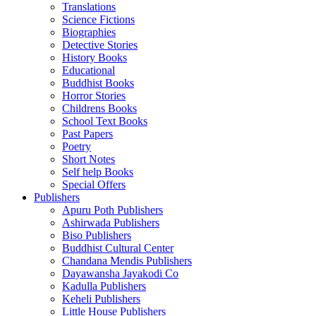
Translations
Science Fictions
Biographies
Detective Stories
History Books
Educational
Buddhist Books
Horror Stories
Childrens Books
School Text Books
Past Papers
Poetry
Short Notes
Self help Books
Special Offers
Publishers
Apuru Poth Publishers
Ashirwada Publishers
Biso Publishers
Buddhist Cultural Center
Chandana Mendis Publishers
Dayawansha Jayakodi Co
Kadulla Publishers
Keheli Publishers
Little House Publishers