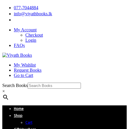
077-7044884
info@viyathbooks.lk
My Account
Checkout
Login
FAQs
My Wishlist
Request Books
Go to Cart
Search Books
×
Home
Shop
Cart