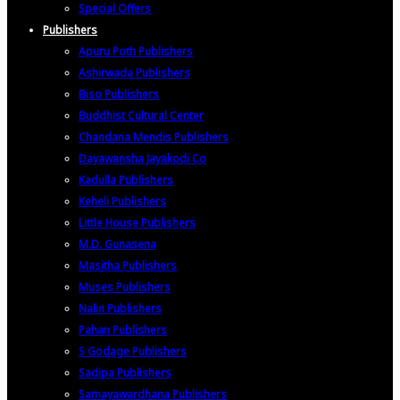
Special Offers
Publishers
Apuru Poth Publishers
Ashirwada Publishers
Biso Publishers
Buddhist Cultural Center
Chandana Mendis Publishers
Dayawansha Jayakodi Co
Kadulla Publishers
Keheli Publishers
Little House Publishers
M.D. Gunasena
Masitha Publishers
Muses Publishers
Nalin Publishers
Pahan Publishers
S Godage Publishers
Sadipa Publishers
Samayawardhana Publishers