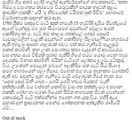
පැතිර ගිය අතර ලෝරී හැල්ස් ඇන්ඩර්සන්ගේ නවකතාවේ, ‘කතා
බීජය ද වසංගතය තරමටම වියරුවකින් පාඨක හදවත් තුළට
කාවදින එකකි.’ යයි ‘ද නිව්යෝක් ටයිම්ස් බුක් රිවීව්’ සඟරාවේ
විමර්ශනයක සඳහන් කර ඇත.
1793 ග‍්‍රීෂ්ම ඍතුවේ මැටී කුක් නමැති 15 හැවිරිදි දැරිය ජීවත්වූයේ
ඇගේ වැන්දඹු මව සහ සීයා සමග ඔවුන්ගේ පවුලට අයත්
කෝපිහලක ය. මැටී තම කාලය ගතකළේ ගෙදර දොරේ
වැඩපලවලින් වැළකී ඔවුන්ගේ කෝපිහල පිලඩෙල්ෆියා නගරයේ
ඇති ඉහළම ආපන ශාලාවක් බවට පත් කර ගැනීමේ සැලසුම්
සකස් කරමිනි. කහ උණ වසංගතය කඩා වැදුනේ ඒ අවධියේය.
වසංගතය සෑම වීදියක් පුරාම පැතිරී ගියේ එයට යොමු වෙන හැම
දෙයක්ම විනාශ කරමිනි. එයින් මැටීගේ ලෝකය ද උඩු යටිකුරු
විය. උණෙන් පෙළෙන මවගේ බලකිරීම මත මැටී සිය සීයා ද
සමග නගරයෙන් පලා ගියාය. එහෙත් එය හැම තැනකම ව්‍යාප්තවී
ඇති බව ඔවුන්ට දැන ගැනීමට වැඩි වේලාවක් ගියේ නැත. එය
‘දොර දොර මිනී බෙර – ගෙයි ගෙයි හඬය බියකර’ වැනි
තත්ත්වයකි. එය වත්මන් කොවිඞ් වසංගත තත්ත්වයට ද සමාන
එකකි. රෝග හා මරණ බියෙන් පීඩිත නගරයක ජීවත් වෙන්නේ
කෙසේදැයි මැටී ඉක්මනින්ම ඉගෙන ගත යුතු විය. එහිදී ඇය
මුහුණ දුන් ත‍්‍රාසජනක මෙන්ම ශෝකජනක අත්දැකීම් රාශියයි
මේ…
Out of stock