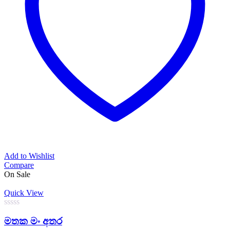
Add to Wishlist
Compare
On Sale
Quick View
0
මතක මං අතර
out