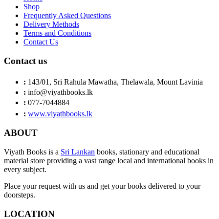
Shop
Rs. 1,950.
Rs. 1,755.
Frequently Asked Questions
Delivery Methods
Terms and Conditions
Contact Us
Contact us
:
143/01, Sri Rahula Mawatha, Thelawala, Mount Lavinia
:
info@viyathbooks.lk
:
077-7044884
:
www.viyathbooks.lk
ABOUT
Viyath Books is a
Sri Lankan
books, stationary and educational
material store providing a vast range local and international books in
every subject.
Place your request with us and get your books delivered to your
doorsteps.
LOCATION