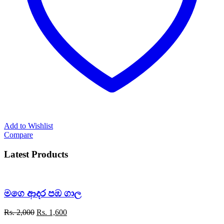
Add to Wishlist
Compare
Latest Products
මගෙ ආදර පඹ ගාල
Original
Current
Rs.
2,000
Rs.
1,600
price
price