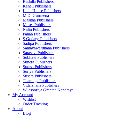
Kadulla Publishers
Keheli Publishers
Little House Publishers
M.D. Gunasena
Masitha Publishers
Muses Publishers
Nalin Publishers
Pahan Publishers
S Godage Publishers
Sadipa Publishers
Samayawardhana Publishers
Sarasavi Publishers
Subhavi Publishers
Sunera Publishers
Surasa Publishers
Suriya Publishers
Susara Publishers
Tharanga Publishers
Vidarshana Publishers
Wijesooriya Grantha Kendraya
My Account
Wishlist
Order Tracking
About
Blog