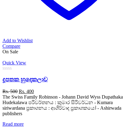
Add to Wishlist
Compare
On Sale
Quick View
0
දූපතක හුදෙකලාව
out
of
5
Original
Current
Rs.
500
Rs.
400
price
price
The Swiss Family Robinson - Johann David Wyss Dupathaka
was:
is:
Hudekalawa පරිවර්තනය : කුමාර සිරිවර්ධන - Kumara
Rs. 500.
Rs. 400.
siriwardana ප්‍රකාශනය : ආශිර්වාද ප්‍රකාශකයෝ - Ashirwada
publishers
Read more