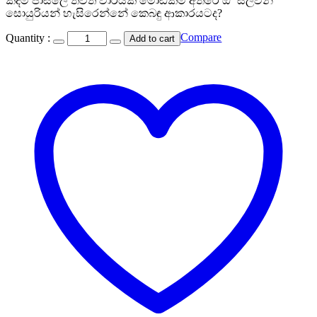
කදිම පාසලේ තවත් වාරයක මෝඩකම් අතරේ ඕ ‘සලිවන්
සොයුරියන් හැසිරෙන්නේ කෙබඳු ආකාරයටද?
Compare
Quantity :
Add to cart