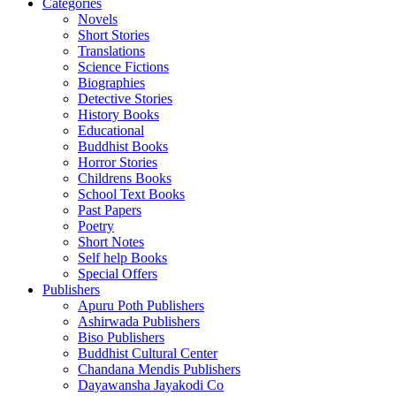
Categories
Novels
Short Stories
Translations
Science Fictions
Biographies
Detective Stories
History Books
Educational
Buddhist Books
Horror Stories
Childrens Books
School Text Books
Past Papers
Poetry
Short Notes
Self help Books
Special Offers
Publishers
Apuru Poth Publishers
Ashirwada Publishers
Biso Publishers
Buddhist Cultural Center
Chandana Mendis Publishers
Dayawansha Jayakodi Co