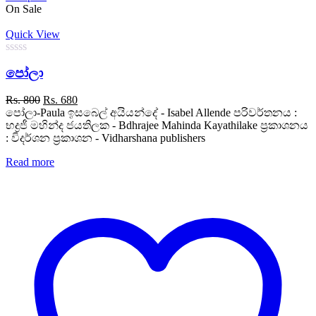
On Sale
Quick View
0
පෝලා
out
of
5
Original
Current
Rs.
800
Rs.
680
price
price
පෝලා-Paula ඉසබෙල් අයියන්දේ - Isabel Allende පරිවර්තනය :
was:
is:
භද්‍රජී මහින්ද ජයතිලක - Bdhrajee Mahinda Kayathilake ප්‍රකාශනය
Rs. 800.
Rs. 680.
: විදර්ශන ප්‍රකාශන - Vidharshana publishers
Read more