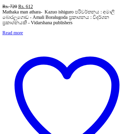
of
5
Original
Current
Rs.
720
Rs.
612
price
price
Mathaka man athara- Kazuo ishiguro පරිවර්තනය : අමාලි
was:
is:
බොරලුගොඩ - Amali Boralugoda ප්‍රකාශනය : විදර්ශන
Rs. 720.
Rs. 612.
ප්‍රකාශනයකි - Vidarshana publishers
Read more