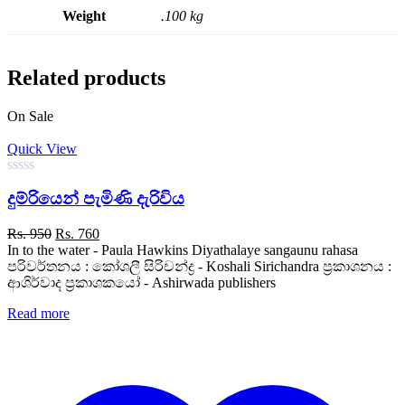
Weight
.100 kg
Related products
On Sale
Quick View
0
දුම්රියෙන් පැමිණි දැරිවිය
out
of
5
Original
Current
Rs.
950
Rs.
760
price
price
In to the water - Paula Hawkins Diyathalaye sangaunu rahasa
was:
is:
පරිවර්තනය : කෝශලී සිරිචන්ද්‍ර - Koshali Sirichandra ප්‍රකාශනය :
Rs. 950.
Rs. 760.
ආශිර්වාද ප්‍රකාශකයෝ - Ashirwada publishers
Read more