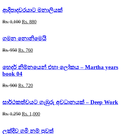
was:
is:
Rs. 2,000.
Rs. 1,600.
ආදිපාදවරයාට මනාලියක්
Original
Current
Rs.
1,100
Rs.
880
price
price
was:
is:
Rs. 1,100.
Rs. 880.
ගමන නොනිමෙයි
Original
Current
Rs.
950
Rs.
760
price
price
was:
is:
Rs. 950.
Rs. 760.
හෙදර් නිම්නයෙන් එහා ලෝකය – Martha years
book 04
Original
Current
Rs.
900
Rs.
720
price
price
was:
is:
Rs. 900.
Rs. 720.
සාර්ථකත්වයට ගැඹුරු අවධානයක් – Deep Work
Original
Current
Rs.
1,250
Rs.
1,000
price
price
was:
is:
Rs. 1,250.
Rs. 1,000.
ලක්දිව ගමි නම් පුවත්