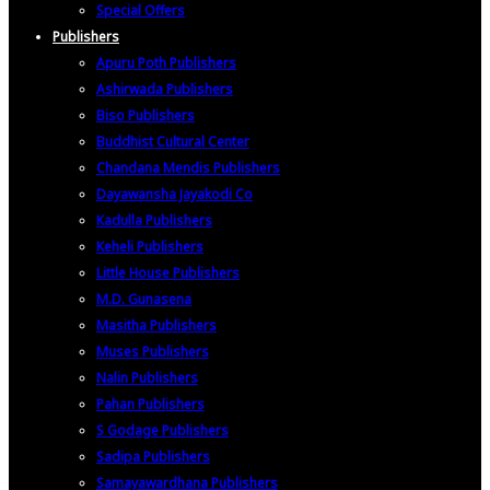
Special Offers
Publishers
Apuru Poth Publishers
Ashirwada Publishers
Biso Publishers
Buddhist Cultural Center
Chandana Mendis Publishers
Dayawansha Jayakodi Co
Kadulla Publishers
Keheli Publishers
Little House Publishers
M.D. Gunasena
Masitha Publishers
Muses Publishers
Nalin Publishers
Pahan Publishers
S Godage Publishers
Sadipa Publishers
Samayawardhana Publishers