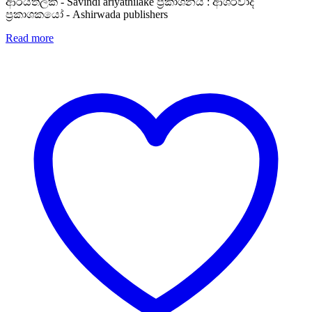
ආරියතිලක - Savindi ariyathilake ප්‍රකාශනය : ආශිර්වාද
ප්‍රකාශකයෝ - Ashirwada publishers
Read more