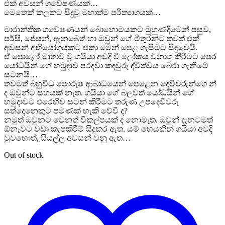
එක් අවසන් ගවේෂණයක්…
මෙතෙක් කලකට සිදුවූ මහාත්ම පරිත්‍යාගයක්…
මාරාන්තික ගවේෂණයන් බොහොමයකට මුහුණදීමෙන් පසුව,
පර්සි, ජේසන්, ඇනබෙත් හා ඔවුන් ගේ මිතුරන්ට තවත් එක්
අවසන් අභියෝගයකට එකා මෙන් පෙළ ගැසීමට සිදුවෙයි.
ඒ පොළෝ මාතාව වූ ගයියා අවදි වී ලෝකය විනාශ කිරීමට පෙර
යෝධයින් ගේ හමුදාව පරදවා කඳවුරු ද්විත්වය බේරා ගැනීමේ
සටනයි…
තවමත් බහුවිධ පෞරුෂ ආබාධයෙන් පෙළෙන දෙවිවරුන්ගෙ න්
ද ඔවුන්ට සහයක් නැත. ගයියා ගේ බලවත් යෝධයින් ගේ
හමුදාවට එරෙහිව සටන් කිරීමට තරුණ උපදෙවිවරු
සත්දෙනෙකුට පමණක් හැකි වේවි ද?
නමුත් ඔවුනට වෙනත් විකල්පයක් ද නොමැත. ඔවුන් දැනටමත්
ඕනෑවට වඩා කැපකිරීම් සිදුකර ඇත. යම් හෙයකින් ගයියා අවදි
වුවහොත්, සියල්ල අවසන් වනු ඇත…
Out of stock