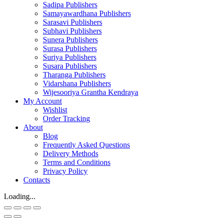
Sadipa Publishers
Samayawardhana Publishers
Sarasavi Publishers
Subhavi Publishers
Sunera Publishers
Surasa Publishers
Suriya Publishers
Susara Publishers
Tharanga Publishers
Vidarshana Publishers
Wijesooriya Grantha Kendraya
My Account
Wishlist
Order Tracking
About
Blog
Frequently Asked Questions
Delivery Methods
Terms and Conditions
Privacy Policy
Contacts
Loading...