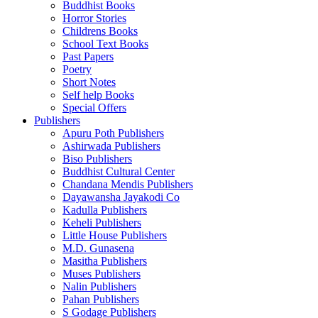
Buddhist Books
Horror Stories
Childrens Books
School Text Books
Past Papers
Poetry
Short Notes
Self help Books
Special Offers
Publishers
Apuru Poth Publishers
Ashirwada Publishers
Biso Publishers
Buddhist Cultural Center
Chandana Mendis Publishers
Dayawansha Jayakodi Co
Kadulla Publishers
Keheli Publishers
Little House Publishers
M.D. Gunasena
Masitha Publishers
Muses Publishers
Nalin Publishers
Pahan Publishers
S Godage Publishers