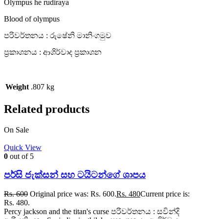
Olympus he rudiraya
Blood of olympus
පරිවර්තනය : රුෂේනි මානිංගමුව
ප්‍රකාශනය : ආශිර්වාද ප්‍රකාශන
Weight
.807 kg
Related products
On Sale
Quick View
0
out of 5
පර්සි ජැක්සන් සහ ටයිටන්ගේ ශාපය
Rs.
600
Original price was: Rs. 600.
Rs.
480
Current price is:
Rs. 480.
Percy jackson and the titan's curse පරිවර්තනය : සවින්දි