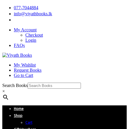
077-7044884
info@viyathbooks.lk
My Account
Checkout
Login
FAQs
My Wishlist
Request Books
Go to Cart
Search Books
×
Home
Shop
Cart