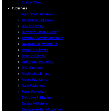
Special Offers
Publishers
Apuru Poth Publishers
Ashirwada Publishers
Biso Publishers
Buddhist Cultural Center
Chandana Mendis Publishers
Dayawansha Jayakodi Co
Kadulla Publishers
Keheli Publishers
Little House Publishers
M.D. Gunasena
Masitha Publishers
Muses Publishers
Nalin Publishers
Pahan Publishers
S Godage Publishers
Sadipa Publishers
Samayawardhana Publishers