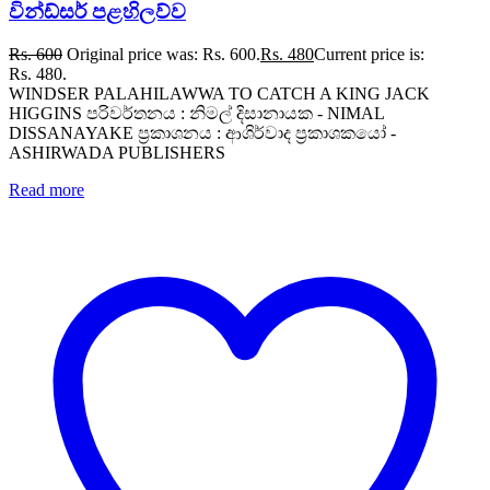
වින්ඩ්සර් පළහිලව්ව
Rs.
600
Original price was: Rs. 600.
Rs.
480
Current price is:
Rs. 480.
WINDSER PALAHILAWWA TO CATCH A KING JACK
HIGGINS පරිවර්තනය : නිමල් දිසානායක - NIMAL
DISSANAYAKE ප්‍රකාශනය : ආශිර්වාද ප්‍රකාශකයෝ -
ASHIRWADA PUBLISHERS
Read more