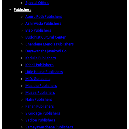
Special Offers
Publishers
Apuru Poth Publishers
Ashirwada Publishers
Biso Publishers
Buddhist Cultural Center
Chandana Mendis Publishers
Dayawansha Jayakodi Co
Kadulla Publishers
Keheli Publishers
Little House Publishers
M.D. Gunasena
Masitha Publishers
Muses Publishers
Nalin Publishers
Pahan Publishers
S Godage Publishers
Sadipa Publishers
Samayawardhana Publishers