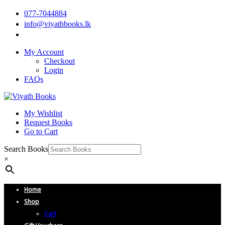
077-7044884
info@viyathbooks.lk
My Account
Checkout
Login
FAQs
My Wishlist
Request Books
Go to Cart
Search Books
×
Home
Shop
Cart