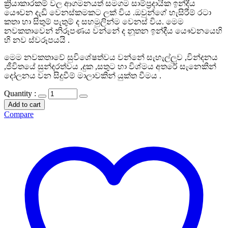
ක්‍රියාකාරකම් වල ආගමනයත් සමගම සාම්ප්‍රදායික ඉන්දීය
යෞවන දැඩි වෙනස්කමකට ලක් විය .ඔවුන්ගේ හැසිරීම් රටා
කතා හා සිතුම් පැතුම් ද සහමුලින්ම වෙනස් විය. මෙම
නවකතාවෙන් නිරූපණය වන්නේ ද නූතන ඉන්දීය යෞවනයෙහි
හි නව ස්වරූපයයි .
මෙම නවකතාවේ සුවිශේෂත්වය වන්නේ සැහැල්ලුව ,වින්දනය
,ජීවිතයේ සුන්දරත්වය ,දුක ,සතුට හා විශ්මය අතරේ සැනෙකින්
දෝලනය වන සිදුවීම් මාලාවකින් යුක්ත වීමය .
Quantity :
Add to cart
Compare