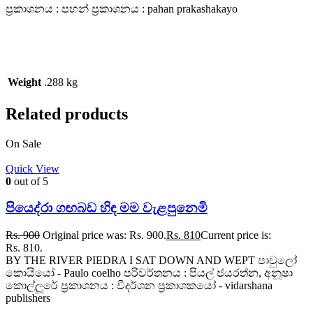
ප්‍රකාශනය : පහන් ප්‍රකාශනය : pahan prakashakayo
Weight
.288 kg
Related products
On Sale
Quick View
0
out of 5
පියෙද්රා ගඟබඩ හිඳ මම වැළපුනෙමි
Rs.
900
Original price was: Rs. 900.
Rs.
810
Current price is:
Rs. 810.
BY THE RIVER PIEDRA I SAT DOWN AND WEPT පාවුලෝ
කොයියෝ - Paulo coelho පරිවර්තනය : පියල් ජයරත්න, අනූෂා
කොල්ලූරේ ප්‍රකාශනය : විදර්ශන ප්‍රකාශකයෝ - vidarshana
publishers