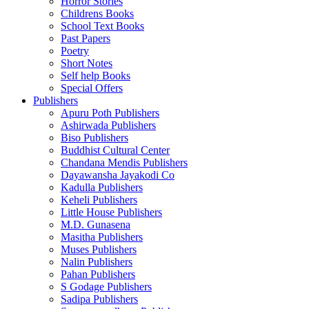
Horror Stories
Childrens Books
School Text Books
Past Papers
Poetry
Short Notes
Self help Books
Special Offers
Publishers
Apuru Poth Publishers
Ashirwada Publishers
Biso Publishers
Buddhist Cultural Center
Chandana Mendis Publishers
Dayawansha Jayakodi Co
Kadulla Publishers
Keheli Publishers
Little House Publishers
M.D. Gunasena
Masitha Publishers
Muses Publishers
Nalin Publishers
Pahan Publishers
S Godage Publishers
Sadipa Publishers