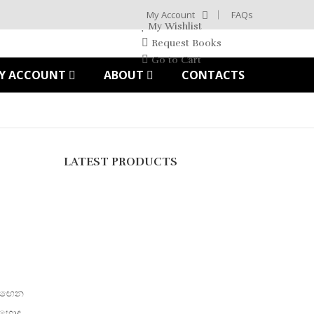
My Account
FAQs
My Wishlist
Request Books
Go to Cart
Y ACCOUNT
ABOUT
CONTACTS
LATEST PRODUCTS
හැඟෙන
ම හොඳ