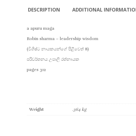
DESCRIPTION
ADDITIONAL INFORMATI
a apuru maga
Robin sharma – leadership wisdom
(විශිෂ්ට නායකයන්ගේ පිළිවෙත් 8)
පරිවර්තනය උපාලි රත්නායක
pages 312
Weight
.364 kg