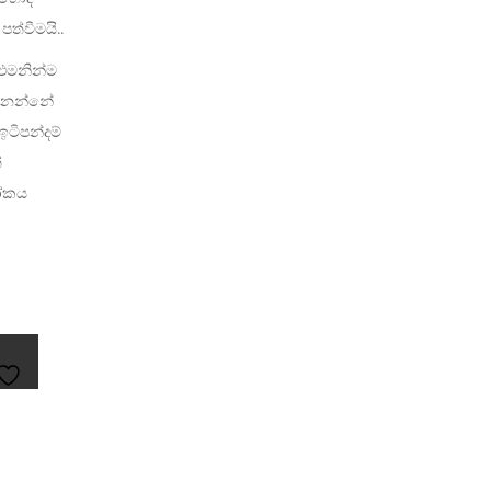
ත්වීමයි..
ළුමනින්ම
ැනෙන්නේ
ඉටිපන්දම්
්
ලෝකය
ADD
TO