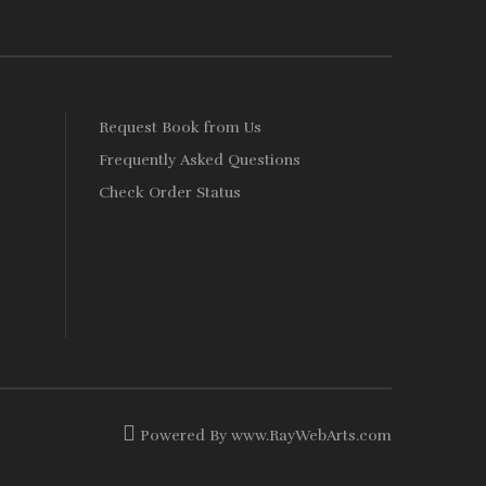
s
Request Book from Us
Frequently Asked Questions
Check Order Status
Powered By
www
.
RayWebArts
.
com
The Best Web Designers in Colombo