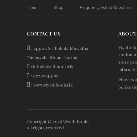
Shop
Frequently Asked Questions
Home
Rs. 550.
Rs. 440.
CONTACT US
ABOUT
Viyath B
:
143/01, Sri Rahula Mawatha,
stationa
Thelawala, Mount Lavinia
store pro
:
info@viyathbooks.lk
internati
:
077-7044884
Place yo
:
www.viyathbooks.lk
books de
Copyright © 2026
Viyath Books
.
All rights reserved.