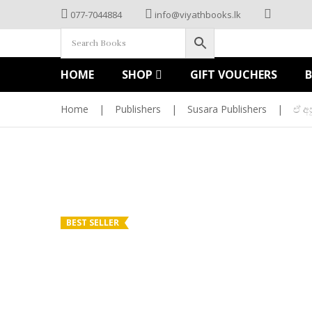
077-7044884
info@viyathbooks.lk
HOME
SHOP
GIFT VOUCHERS
Home
|
Publishers
|
Susara Publishers
|
ඒ අ
BEST SELLER