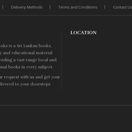
Delivery Methods
Terms and Conditions
Contact U
LOCATION
ooks is a
Sri Lankan
books,
ry and educational material
viding a vast range local and
onal books in every subject.
ur request with us and get your
livered to your doorsteps.