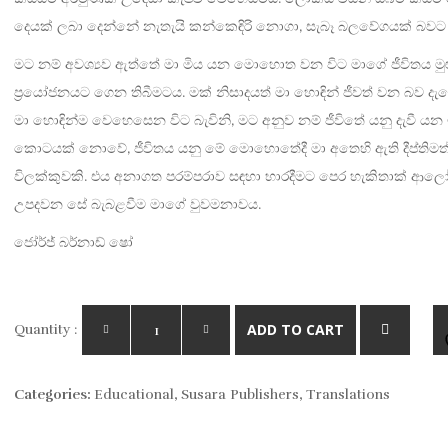
was:
is:
දෙයක් ලබා දෙන්නේ නැතැයි කන්කෙඳිරි නොගා, සැබෑ බලවේගයක් බවට ප
Rs. 800.
Rs. 640.
මට නම් අවශ්‍යව ඇත්තේ මා මිය යන මොහොත වන විට මාගේ ජීවිතය මු
ප්‍රයෝජනයට ගෙන තිබීමටය. මක් නිසාදයත් මා හොඳින් ජීවත් වන බව ද
මා හොඳින්ම වෙහෙසෙන විට බැවිනි, මට අනුව නම් ජීවිතේ යනු දැවී යන 
කොටයක් නොවේ, ජීවිතය යනු මේ මොහොතේදී මා අතෙහි ඇති දීප්තිමත
විලක්කුවකි. එය අනාගත පරම්පරාව සඳහා භාරදීමට පෙර හැකිතාක් ආ
උපදවන සේ බැබළවීම මාගේ වුවමනාවය.
ජෝර්ජ් බර්නාඩ් ෂෝ
ADD TO CART
Quantity :
Categories:
Educational
,
Susara Publishers
,
Translations