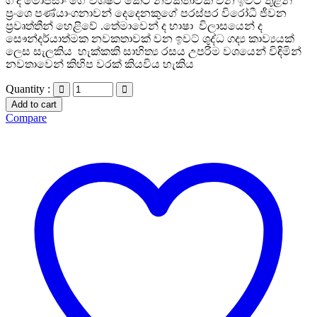
ගී ද මෝපසාං ගේ විශිෂ්ට කෙටි නවකතාවක් වන ඉවට් තුළින්
ප්‍රංශෙ පණ්යාංගනාවන් දෙදෙනකුගේ පරස්පර විරෝධී ජීවන
ප්‍රවෘත්තීන් හෙළිවේ .තේමාවෙන් ද භාෂා විලාසයෙන් ද
සෞන්දර්යාත්මක නවකතාවක් වන ඉවට් ශුද්ධ ගද්‍ය කාව්‍යයක්
ලෙස සැලකිය හැක්කකි සාහිත්‍ය රසය උපරිම වශයෙන් විඳිමින්
නවතාවෙන් කිහිප වරක් කියවිය හැකිය
Quantity :
Add to cart
Compare