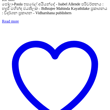
පෝලා-Paula ඉසබෙල් අයියන්දේ - Isabel Allende පරිවර්තනය :
භද්‍රජී මහින්ද ජයතිලක - Bdhrajee Mahinda Kayathilake ප්‍රකාශනය
: විදර්ශන ප්‍රකාශන - Vidharshana publishers
Read more