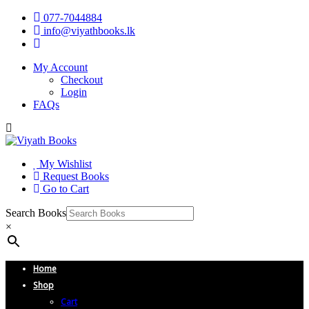
077-7044884
info@viyathbooks.lk
My Account
Checkout
Login
FAQs
My Wishlist
Request Books
Go to Cart
Search Books
×
Home
Shop
Cart