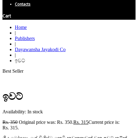
Contacts
Cart
Home
|
Publishers
|
Dayawansha Jayakodi Co
|
ඉවට්
Best Seller
ඉවට්
Availability:
In stock
Rs.
350
Original price was: Rs. 350.
Rs.
315
Current price is:
Rs. 315.