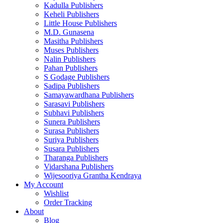
Kadulla Publishers
Keheli Publishers
Little House Publishers
M.D. Gunasena
Masitha Publishers
Muses Publishers
Nalin Publishers
Pahan Publishers
S Godage Publishers
Sadipa Publishers
Samayawardhana Publishers
Sarasavi Publishers
Subhavi Publishers
Sunera Publishers
Surasa Publishers
Suriya Publishers
Susara Publishers
Tharanga Publishers
Vidarshana Publishers
Wijesooriya Grantha Kendraya
My Account
Wishlist
Order Tracking
About
Blog