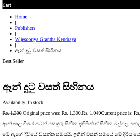
Cart
Home
|
Publishers
|
Wijesooriya Grantha Kendraya
|
ඈන් දුටු වසත් සිහිනය
Best Seller
ඈන් දුටු වසත් සිහිනය
Availability:
In stock
Rs.
1,300
Original price was: Rs. 1,300.
Rs.
1,040
Current price is: Rs
ඈන් බාල වියේ පටන් සොඳුරු සිහින දකිමින් ඒ සිහින මල්ඵල නෙළ
මේ ඇගේ දිවියේ වසන්ත සමයයි. ඉතින් වසත් සමයේ මේ දිරිය 