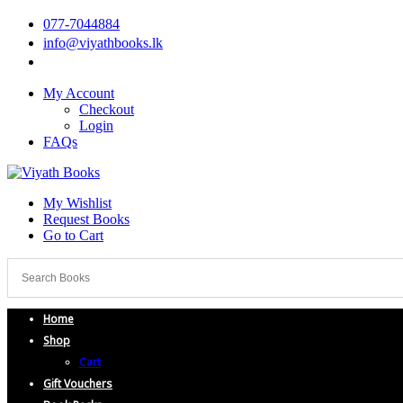
077-7044884
info@viyathbooks.lk
My Account
Checkout
Login
FAQs
My Wishlist
Request Books
Go to Cart
Home
Shop
Cart
Gift Vouchers