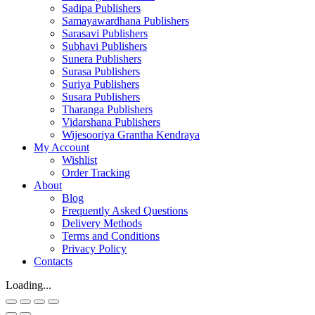
Sadipa Publishers
Samayawardhana Publishers
Sarasavi Publishers
Subhavi Publishers
Sunera Publishers
Surasa Publishers
Suriya Publishers
Susara Publishers
Tharanga Publishers
Vidarshana Publishers
Wijesooriya Grantha Kendraya
My Account
Wishlist
Order Tracking
About
Blog
Frequently Asked Questions
Delivery Methods
Terms and Conditions
Privacy Policy
Contacts
Loading...