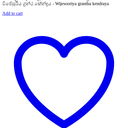
විජේසූරිය ග්‍රන්ථ කේන්ද්‍රය - Wijesooriya grantha kendraya
Add to cart