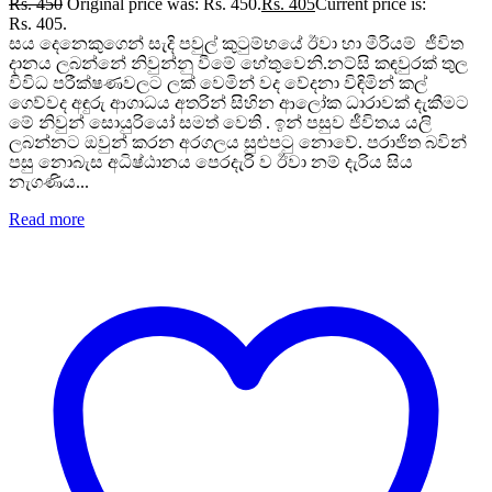
Rs.
450
Original price was: Rs. 450.
Rs.
405
Current price is:
Rs. 405.
සය දෙනෙකුගෙන් සැදි පවුල් කුටුම්භයේ ඊවා හා මීරියම් ජීවිත
දානය ලබන්නේ නිවුන්නු වීමේ හේතුවෙනි.නට්සි කඳවුරක් තුල
විවිධ පරීක්ෂණවලට ලක් වෙමින් වද වේදනා විඳිමින් කල්
ගෙව්වද අඳුරු ආගාධය අතරින් සිහින ආලෝක ධාරාවක් දැකීමට
මේ නිවුන් සොයුරියෝ සමත් වෙති . ඉන් පසුව ජීවිතය යලි
ලබන්නට ඔවුන් කරන අරගලය සුළුපටු නොවේ. පරාජිත බවින්
පසු නොබැස අධිෂ්ඨානය පෙරදැරි ව ඊවා නම් දැරිය සිය
නැගණිය...
Read more