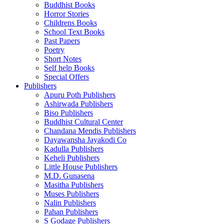
Buddhist Books
Horror Stories
Childrens Books
School Text Books
Past Papers
Poetry
Short Notes
Self help Books
Special Offers
Publishers
Apuru Poth Publishers
Ashirwada Publishers
Biso Publishers
Buddhist Cultural Center
Chandana Mendis Publishers
Dayawansha Jayakodi Co
Kadulla Publishers
Keheli Publishers
Little House Publishers
M.D. Gunasena
Masitha Publishers
Muses Publishers
Nalin Publishers
Pahan Publishers
S Godage Publishers