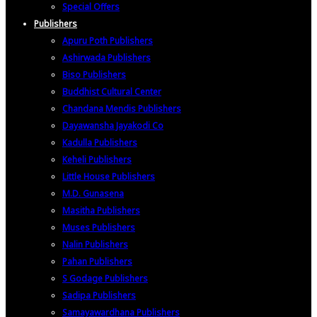
Special Offers
Publishers
Apuru Poth Publishers
Ashirwada Publishers
Biso Publishers
Buddhist Cultural Center
Chandana Mendis Publishers
Dayawansha Jayakodi Co
Kadulla Publishers
Keheli Publishers
Little House Publishers
M.D. Gunasena
Masitha Publishers
Muses Publishers
Nalin Publishers
Pahan Publishers
S Godage Publishers
Sadipa Publishers
Samayawardhana Publishers