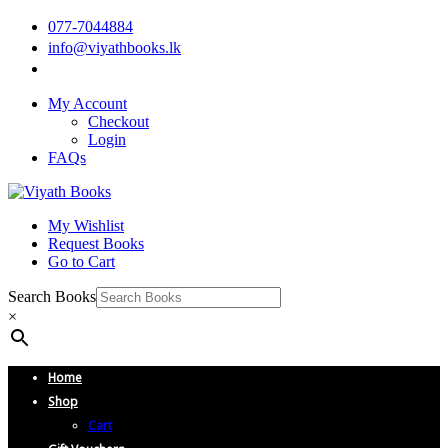
077-7044884
info@viyathbooks.lk
My Account
Checkout
Login
FAQs
My Wishlist
Request Books
Go to Cart
Search Books
×
Home
Shop
Cart