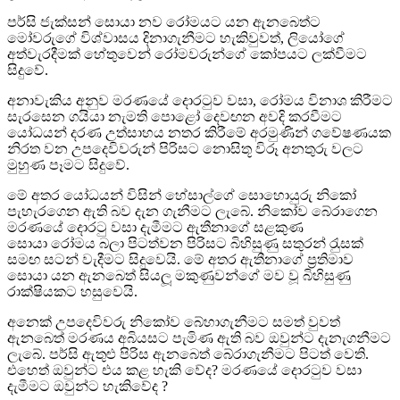
පර්සි ජැක්සන් සොයා නව රෝමයට යන ඇනබෙත්ට
මෝවරුගේ විශ්වාසය දිනාගැනීමට හැකිවුවත්, ලියෝගේ
අත්වැරදීමක් හේතුවෙන් රෝමවරුන්ගේ කෝපයට ලක්වීමට
සිදුවේ.
අනාවැකිය අනුව මරණයේ දොරටුව වසා, රෝමය විනාශ කිරීමට
සැරසෙන ගයියා නැමති පොළෝ දෙවඟන අවදි කරවීමට
යෝධයන් දරණ උත්සාහය නතර කිරීමේ අරමුණින් ගවේෂණයක
නිරත වන උපදෙවිවරුන් පිරිසට නොසිතූ විරූ අනතුරු වලට
මුහුණ පෑමට සිදුවේ.
මේ අතර යෝධයන් විසින් හේසාල්ගේ සොහොයුරු නිකෝ
පැහැරගෙන ඇති බව දැන ගැනීමට ලැබේ. නිකෝව බේරාගෙන
මරණයේ දොරටු වසා දැමීමට ඇතීනාගේ සළකුණ
සොයා
රෝමය බලා පිටත්වන පිරිසට බිහිසුණු සතුරන් රැුසක්
සමඟ සටන් වැදීමට සිදුවෙයි. මේ අතර ඇතීනාගේ ප
රතිමාව
සොයා යන ඇනබෙත් සියලූ මකුණුවන්ගේ මව වූ බිහිසුණු
රාක්ෂියකට හසුවෙයි.
අනෙක් උපදෙවිවරු නිකෝව බේහාගැනීමට සමත් වුවත්
ඇනබෙත් මරණය අබියසට පැමිණ ඇති බව ඔවුන්ට දැනැගනීමට
ලැබේ. පර්සි ඇතුළු පිරිස ඇනබෙත් බේරාගැනීමට පිටත් වෙති.
එහෙත් ඔවුන්ට එය කළ හැකි වේද? මරණයේ දොරටුව වසා
දැමීමට ඔවුන්ට හැකිවේද ?