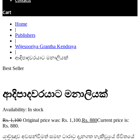
Contacts
Cart
Home
|
Publishers
|
Wijesooriya Grantha Kendraya
|
ආදිපාදවරයාට මනාලියක්
Best Seller
ආදිපාදවරයාට මනාලියක්
Availability:
In stock
Rs.
1,100
Original price was: Rs. 1,100.
Rs.
880
Current price is:
Rs. 880.
යාච්ඤාව අවසන්වීමත් සමඟ ටාරාට දැනගත හැකිවූයේ ජිවිතයේ