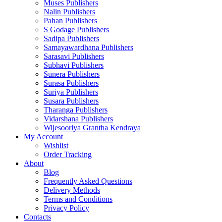
Muses Publishers
Nalin Publishers
Pahan Publishers
S Godage Publishers
Sadipa Publishers
Samayawardhana Publishers
Sarasavi Publishers
Subhavi Publishers
Sunera Publishers
Surasa Publishers
Suriya Publishers
Susara Publishers
Tharanga Publishers
Vidarshana Publishers
Wijesooriya Grantha Kendraya
My Account
Wishlist
Order Tracking
About
Blog
Frequently Asked Questions
Delivery Methods
Terms and Conditions
Privacy Policy
Contacts