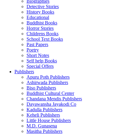
Biographies
Detective Stories
History Books
Educational
Buddhist Books
Horror Stories
Childrens Books
School Text Books
Past Papers
Poetry
Short Notes
Self help Books
Special Offers
Publishers
Apuru Poth Publishers
Ashirwada Publishers
Biso Publishers
Buddhist Cultural Center
Chandana Mendis Publishers
Dayawansha Jayakodi Co
Kadulla Publishers
Keheli Publishers
Little House Publishers
M.D. Gunasena
Masitha Publishers