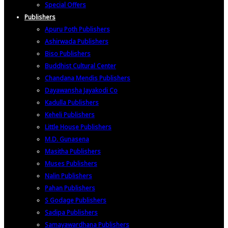
Special Offers
Publishers
Apuru Poth Publishers
Ashirwada Publishers
Biso Publishers
Buddhist Cultural Center
Chandana Mendis Publishers
Dayawansha Jayakodi Co
Kadulla Publishers
Keheli Publishers
Little House Publishers
M.D. Gunasena
Masitha Publishers
Muses Publishers
Nalin Publishers
Pahan Publishers
S Godage Publishers
Sadipa Publishers
Samayawardhana Publishers