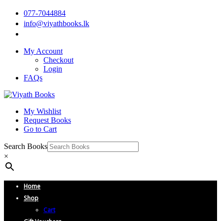
077-7044884
info@viyathbooks.lk
My Account
Checkout
Login
FAQs
My Wishlist
Request Books
Go to Cart
Search Books
×
Home
Shop
Cart