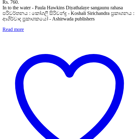
Rs. 760.
In to the water - Paula Hawkins Diyathalaye sangaunu rahasa
පරිවර්තනය : කෝශලී සිරිචන්ද්‍ර - Koshali Sirichandra ප්‍රකාශනය :
ආශිර්වාද ප්‍රකාශකයෝ - Ashirwada publishers
Read more