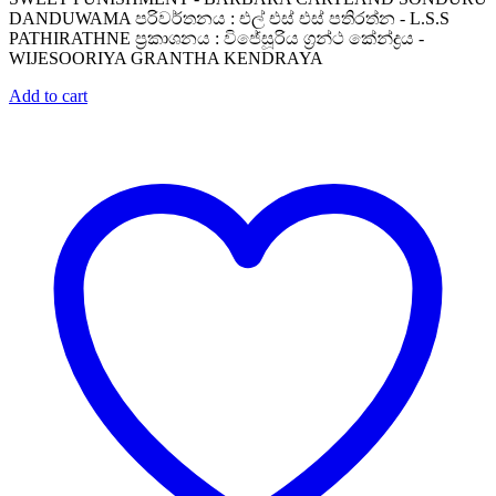
DANDUWAMA පරිවර්තනය : එල් එස් එස් පතිරත්න - L.S.S
PATHIRATHNE ප්‍රකාශනය : විජේසූරිය ග්‍රන්ථ කේන්ද්‍රය -
WIJESOORIYA GRANTHA KENDRAYA
Add to cart