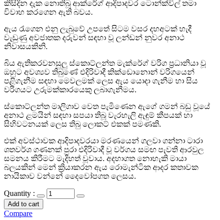
කිසිදින දැක නොතිබූ ආක්රේග් ආදිපාදවර ටොන්ක්විල් තමා
විවාහ කරගෙන ඇති බවය.
ඇය රැගෙන එනු ලැබුවේ උපතේ සිටම වසර දහඅටක් හැදී
වැඩුණු අවජාතක දරුවන් සඳහා වූ ලන්ඩන් නුවර අනාථ
නිවාසයකිනි.
බිය ඇතිකරවනසුලු ස්කොට්ලන්ත මැක්රේග් වරිග ප්‍රධානියා වූ
ඔහුට අවශ්‍යව තිබුණේ එදිරිවාදී කික්ඩොනොන් වරිගයෙන්
පළිගැනීම සඳහා මෙවලමක් ලෙස ඇය යොදා ගැනීම හා සිය
වරිගයට උරුමක්කාරයෙකු ලබාගැනීමය.
ස්කොට්ලන්ත මාලිගාව වෙත පැමිණෙන ඇගේ ගමන් බඩු වූයේ
අනාථ ළමයින් සඳහා සපයා තිබූ වැරහැලි ඇඳුම් කීපයක් හා
සිහිවටනයක් ලෙස තිබු ලොකට් එකක් පමණකි.
එක් අවස්ථාවක ආදිපාදවරයා මරණයෙන් ගලවා ගන්නා ටාරා
ශතවර්ශ ගණනක් පුරා එදිරිවාදී වූ වර්ගය සමඟ පැවති ආරවුල
සමනය කිරීමට මැදිහත් වූවාය. අදහාගත නොහැකි මායා
බලයකින් මෙන් ක්‍රියාකරන ඇය රොමැන්ටික ආදර කතාවක
නායිකාව වන්නේ දෛවෝපගත ලෙසය.
Quantity :
Add to cart
Compare