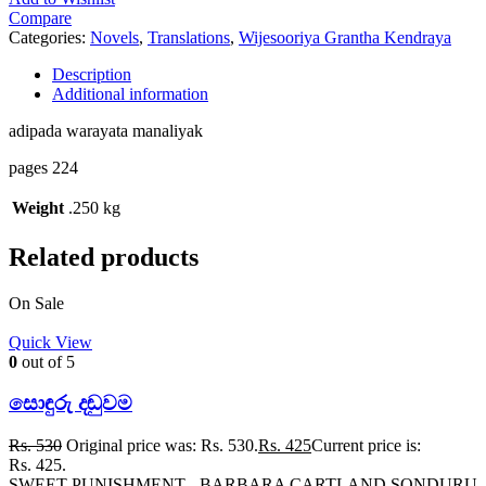
Compare
Categories:
Novels
,
Translations
,
Wijesooriya Grantha Kendraya
Description
Additional information
adipada warayata manaliyak
pages 224
Weight
.250 kg
Related products
On Sale
Quick View
0
out of 5
සොඳුරු දඬුවම
Rs.
530
Original price was: Rs. 530.
Rs.
425
Current price is:
Rs. 425.
SWEET PUNISHMENT - BARBARA CARTLAND SONDURU