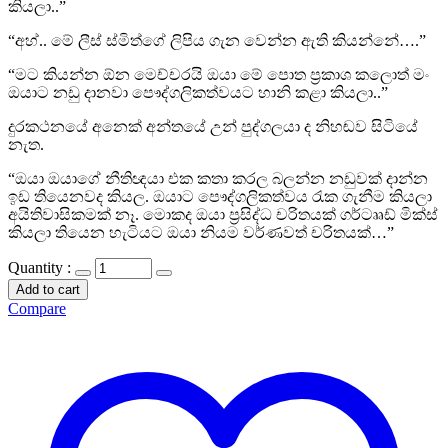
කියලා..”
“අහ්.. මේ ලීස් ස්මිත්ගේ ලිපිය ගැන වෙන්න ඇති කියන්නේ….”
“මට කියන්න ඕන මෙච්චරයි ඔයා මේ පොත ප්‍රකාශ කලොත් මං
ඔයාට නඩු දානවා පෞද්ගලිකත්වයට හානි කළා කියලා..”
දුරකථනයේ අනෙක් අන්තයේ උන් පුද්ගලයා ද නිහඬව සිටියේ
නැත.
“ඔයා ඔයාගේ නීතිඥයා එක කතා කරල බලන්න නඩුවක් දාන්න
ඉඩ තියෙනවද කියල. ඔයාට පෞද්ගලිකත්වය රැක ගැනීම කියලා
අයිතිවාසිකමක් නෑ. මොකද ඔයා ප්‍රසිද්ධ චරිතයක් ගර්ටෲඩ් මික්ස්
කියලා තියෙන හැටියට ඔයා නියම වර්ණවත් චරිතයක්…”
Quantity :
Add to cart
Compare