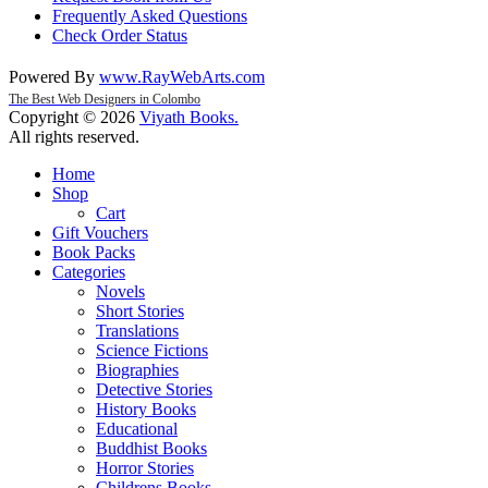
Frequently Asked Questions
Check Order Status
Powered By
www
.
RayWebArts
.
com
The Best Web Designers in Colombo
Copyright © 2026
Viyath Books
.
All rights reserved.
Home
Shop
Cart
Gift Vouchers
Book Packs
Categories
Novels
Short Stories
Translations
Science Fictions
Biographies
Detective Stories
History Books
Educational
Buddhist Books
Horror Stories
Childrens Books