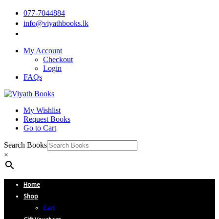
077-7044884
info@viyathbooks.lk
My Account
Checkout
Login
FAQs
My Wishlist
Request Books
Go to Cart
Search Books
×
Home
Shop
Cart