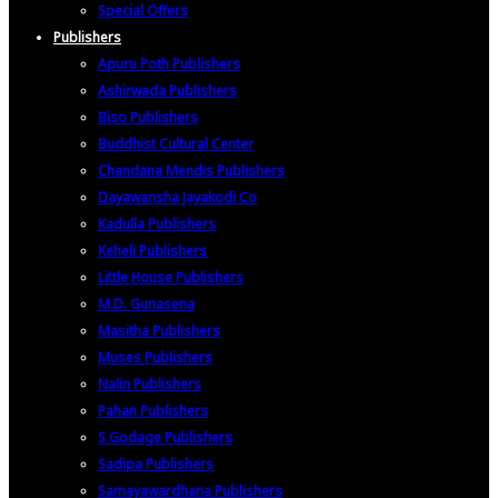
Special Offers
Publishers
Apuru Poth Publishers
Ashirwada Publishers
Biso Publishers
Buddhist Cultural Center
Chandana Mendis Publishers
Dayawansha Jayakodi Co
Kadulla Publishers
Keheli Publishers
Little House Publishers
M.D. Gunasena
Masitha Publishers
Muses Publishers
Nalin Publishers
Pahan Publishers
S Godage Publishers
Sadipa Publishers
Samayawardhana Publishers