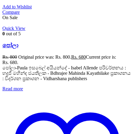
Add to Wishlist
Compare
On Sale
Quick View
0
out of 5
පෝලා
Rs.
800
Original price was: Rs. 800.
Rs.
680
Current price is:
Rs. 680.
පෝලා-Paula ඉසබෙල් අයියන්දේ - Isabel Allende පරිවර්තනය :
භද්‍රජී මහින්ද ජයතිලක - Bdhrajee Mahinda Kayathilake ප්‍රකාශනය
: විදර්ශන ප්‍රකාශන - Vidharshana publishers
Read more