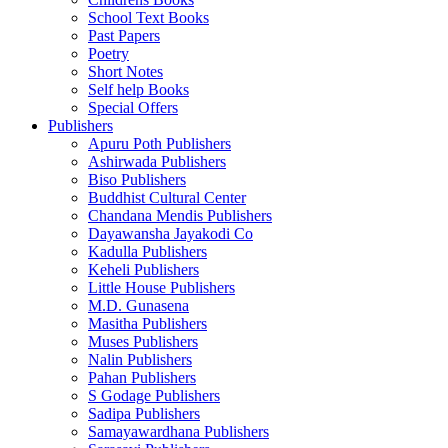
School Text Books
Past Papers
Poetry
Short Notes
Self help Books
Special Offers
Publishers
Apuru Poth Publishers
Ashirwada Publishers
Biso Publishers
Buddhist Cultural Center
Chandana Mendis Publishers
Dayawansha Jayakodi Co
Kadulla Publishers
Keheli Publishers
Little House Publishers
M.D. Gunasena
Masitha Publishers
Muses Publishers
Nalin Publishers
Pahan Publishers
S Godage Publishers
Sadipa Publishers
Samayawardhana Publishers