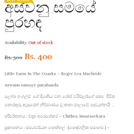
අස්වනු සමයේ
පුරහඳ
Availability:
Out of stock
Original
Current
Rs.
400
Rs.
500
price
price
Little Farm In The Ozarks – Roger Lea Macbride
was:
is:
Aswanu samaye purahanda
ලෝරා ඉංගල්ස් ගේ දියණිය වන රෝස් වයිඩ්ලර්ගේ සත්‍ය ජීවිත
Rs. 500.
Rs. 400.
තොරතුරු ඇසුරෙන් නිර්මාණය වූ කතා මාලාවේ දෙවැන්නයි .
පරිවර්තනය : ච්ත්‍රා අමරසේකර – Chithra Amarasekara
ප්‍රකාශනය : සමයවර්ධන පොත්හල (පෞද්ගලික සමාගම ) –