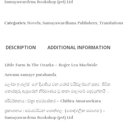
Samayawardena Bookshop (pvt) Ltd
Categories:
Novels
,
Samayawardhana Publishers
,
Translations
DESCRIPTION
ADDITIONAL INFORMATION
Little Farm In The Ozarks – Roger Lea Macbride
Aswanu samaye purahanda
ලෝරා ඉංගල්ස් ගේ දියණිය වන රෝස් වයිඩ්ලර්ගේ සත්‍ය ජීවිත
තොරතුරු ඇසුරෙන් නිර්මාණය වූ කතා මාලාවේ දෙවැන්නයි .
පරිවර්තනය : ච්ත්‍රා අමරසේකර – Chithra Amarasekara
ප්‍රකාශනය : සමයවර්ධන පොත්හල (පෞද්ගලික සමාගම ) –
Samayawardena Bookshop (pvt) Ltd