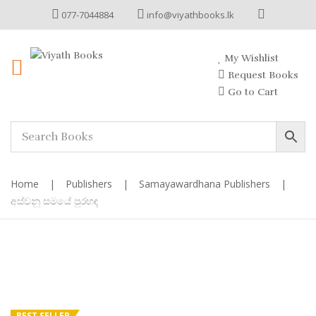
077-7044884
info@viyathbooks.lk
My Wishlist
Request Books
Go to Cart
Home
|
Publishers
|
Samayawardhana Publishers
|
අස්වනු සමයේ පුරහඳ
BEST SELLER