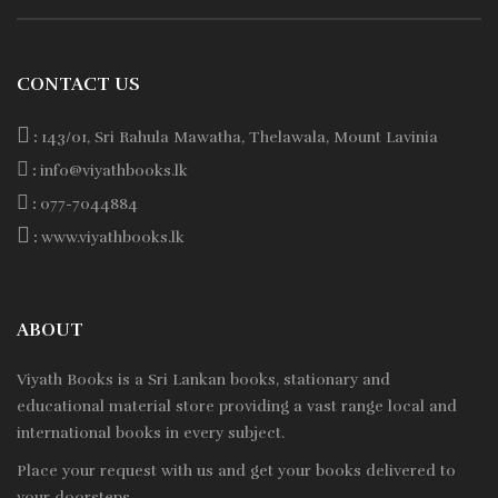
CONTACT US
:
143/01, Sri Rahula Mawatha, Thelawala, Mount Lavinia
:
info@viyathbooks.lk
:
077-7044884
:
www.viyathbooks.lk
ABOUT
Viyath Books is a
Sri Lankan
books, stationary and
educational material store providing a vast range local and
international books in every subject.
Place your request with us and get your books delivered to
your doorsteps.