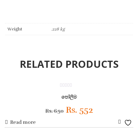
Weight
.228 kg
RELATED PRODUCTS
ON SALE
0
out
පෝලිම
of
5
Original
Current
Rs.
552
Rs.
650
Read more
price
price
Add