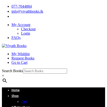
077-7044884
info@viyathbooks.lk
My Account
Checkout
Login
FAQs
My Wishlist
Request Books
Go to Cart
Search Books
×
Home
Shop
Cart