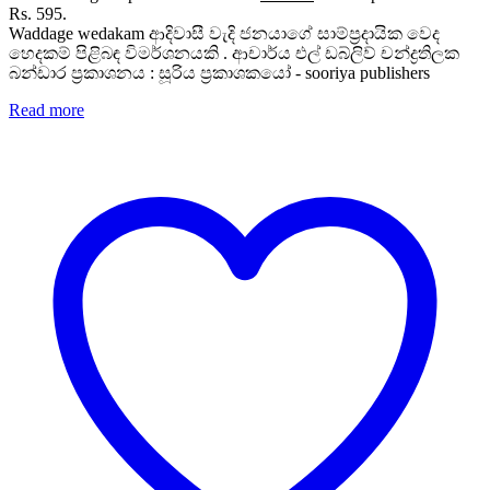
Rs. 595.
Waddage wedakam ආදිවාසී වැදි ජනයාගේ සාම්ප්‍රදායික වෙද
හෙදකම් පිළිබඳ විමර්ශනයකි . ආචාර්ය එල් ඩබ්ලිව් චන්ද්‍රතිලක
බන්ඩාර ප්‍රකාශනය : සූරිය ප්‍රකාශකයෝ - sooriya publishers
Read more