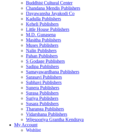
Buddhist Cultural Center
Chandana Mendis Publishers
Dayawansha Jayakodi Co
Kadulla Publishers
Keheli Publishers
Little House Publishers
M.D. Gunasena
Masitha Publishers
Muses Publishers
Nalin Publishers
Pahan Publishers
S Godage Publishers
Sadipa Publishers
Samayawardhana Publishers
Sarasavi Publishers
Subhavi Publishers
Sunera Publishers
Surasa Publishers
Suriya Publishers
Susara Publishers
Tharanga Publishers
Vidarshana Publishers
Wijesooriya Grantha Kendraya
My Account
Wishlist