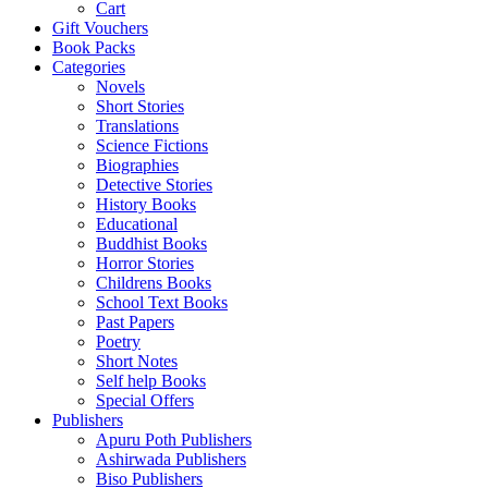
Cart
Gift Vouchers
Book Packs
Categories
Novels
Short Stories
Translations
Science Fictions
Biographies
Detective Stories
History Books
Educational
Buddhist Books
Horror Stories
Childrens Books
School Text Books
Past Papers
Poetry
Short Notes
Self help Books
Special Offers
Publishers
Apuru Poth Publishers
Ashirwada Publishers
Biso Publishers