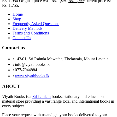
Rs.
1,950
Original price was: Rs. 1,950.
Rs.
1,755
Current price is:
Rs. 1,755.
Home
Shop
Frequently Asked Questions
Delivery Methods
Terms and Conditions
Contact Us
Contact us
:
143/01, Sri Rahula Mawatha, Thelawala, Mount Lavinia
:
info@viyathbooks.lk
:
077-7044884
:
www.viyathbooks.lk
ABOUT
Viyath Books is a
Sri Lankan
books, stationary and educational
material store providing a vast range local and international books in
every subject.
Place your request with us and get your books delivered to your