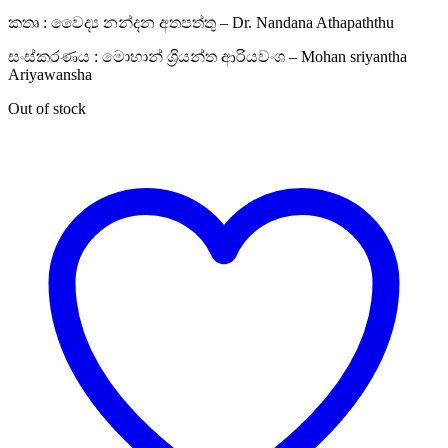
කතෘ : වෛද්‍ය නන්දන අතපත්තු – Dr. Nandana Athapaththu
සංස්කරණය : මොහාන් ශ්‍රියන්ත ආරියවංශ – Mohan sriyantha
Ariyawansha
Out of stock