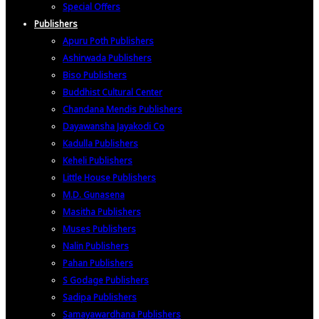
Special Offers
Publishers
Apuru Poth Publishers
Ashirwada Publishers
Biso Publishers
Buddhist Cultural Center
Chandana Mendis Publishers
Dayawansha Jayakodi Co
Kadulla Publishers
Keheli Publishers
Little House Publishers
M.D. Gunasena
Masitha Publishers
Muses Publishers
Nalin Publishers
Pahan Publishers
S Godage Publishers
Sadipa Publishers
Samayawardhana Publishers