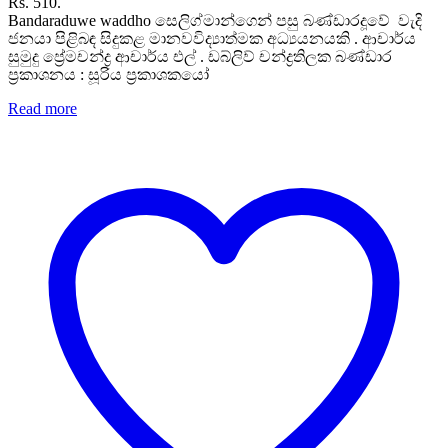
Rs. 510.
Bandaraduwe waddho සෙලිග්මාන්ගෙන් පසු බණ්ඩාරදූවේ වැදි
ජනයා පිළිබඳ සිදුකළ මානවවිද්‍යාත්මක අධ්‍යයනයකි . ආචාර්ය
සුමුදු ප්‍රේමචන්ද්‍ර ආචාර්ය එල් . ඩබ්ලිව් චන්ද්‍රතිලක බණ්ඩාර
ප්‍රකාශනය : සූරිය ප්‍රකාශකයෝ
Read more