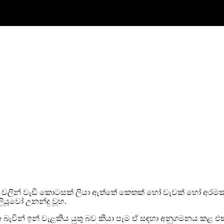
ලිපි වලින් වැඩි කොටසක් ලියා ඇත්තේ කෙතක් හෝ වැවක් හෝ අරම
ලියූවෝ උනන්දු වූහ.
බැවින් ඉන් වැළකිය යුතු බව කියා පෑම ඒ සඳහා අනුගමනය කළ එක්