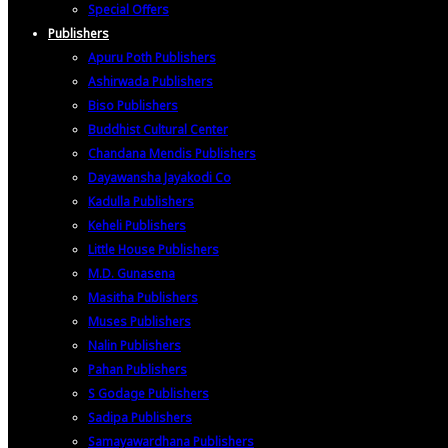
Special Offers
Publishers
Apuru Poth Publishers
Ashirwada Publishers
Biso Publishers
Buddhist Cultural Center
Chandana Mendis Publishers
Dayawansha Jayakodi Co
Kadulla Publishers
Keheli Publishers
Little House Publishers
M.D. Gunasena
Masitha Publishers
Muses Publishers
Nalin Publishers
Pahan Publishers
S Godage Publishers
Sadipa Publishers
Samayawardhana Publishers