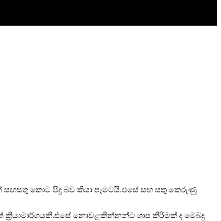
ක් සඟසතු කොට පිදු බව කියා පෑමටයි.එසේ සඟ සතු කෙරුණු
 ක්‍රියාමාර්ගයකි.එසේ නොවළකින්නන්ට ශාප කිරීමක් ද මෙබඳු