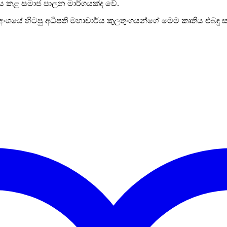
ගමනය කළ සමාජ පාලන මාර්ගයක්ද වේ.
‍යයන අංශයේ හිටපු අධිපති මහාචාර්ය කුලතුංගයන්ගේ මෙම කෘතිය එබඳු ස