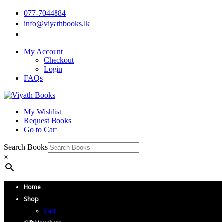
077-7044884
info@viyathbooks.lk
My Account
Checkout
Login
FAQs
My Wishlist
Request Books
Go to Cart
Search Books
×
Home
Shop
Cart