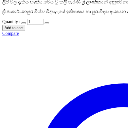
ලිපි වල දැකිය හැකිය.මෙය වූ කලී පැරණි ශ්‍රී ලාංකිකයන් අනු
ශ්‍රී ජයවර්ධනපුර විශ්ව විද්‍යාලයේ ඉතිහාසය හා පුරාවිද්‍යා අධ්
Quantity :
Add to cart
Compare