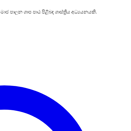
මාජ පාලන ශාප පාඨ පිළිබඳ ශාස්ත්‍රීය අධ්‍යයනයකි.