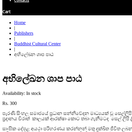
Contacts
Cart
Home
|
Publishers
|
Buddhist Cultural Center
|
අභිලේඛන ශාප පාඨ
අභිලේඛන ශාප පාඨ
Availability:
In stock
Rs.
300
පැරණි සිංහල සමාජයේ ප්‍රධාන සන්නිවේදන මාධ්‍යයක් වූ සෙල්
ප්‍රදානය චිරාත් කාලයක් ආරක්ෂා කොට තබා ගැනීමටද සෙල් ලිපි 
සාංඝික දේපළ අයථා පරිහරණය කරන්නන් මතු දුක්ඛිත ජීවිත ලබන 