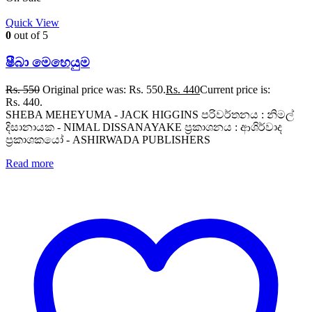
Quick View
0
out of 5
ෂීබා මෙහෙයුම
Rs.
550
Original price was: Rs. 550.
Rs.
440
Current price is:
Rs. 440.
SHEBA MEHEYUMA - JACK HIGGINS පරිවර්තනය : නිමල්
දිසානායක - NIMAL DISSANAYAKE ප්‍රකාශනය : ආශිර්වාද
ප්‍රකාශකයෝ - ASHIRWADA PUBLISHERS
Read more