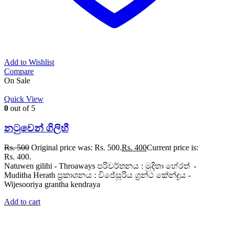
Add to Wishlist
Compare
On Sale
Quick View
0
out of 5
නටුවෙන් ගිලිහී
Rs.
500
Original price was: Rs. 500.
Rs.
400
Current price is:
Rs. 400.
Natuwen gilihi - Throaways පරිවර්තනය : මුදිතා හේරත් -
Muditha Herath ප්‍රකාශනය : විජේසූරිය ග්‍රන්ථ කේන්ද්‍රය -
Wijesooriya grantha kendraya
Add to cart