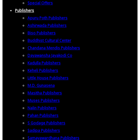
Special Offers
Publishers
Apuru Poth Publishers
Ashirwada Publishers
Biso Publishers
Buddhist Cultural Center
Chandana Mendis Publishers
Dayawansha Jayakodi Co
Kadulla Publishers
Keheli Publishers
Little House Publishers
M.D. Gunasena
Masitha Publishers
Muses Publishers
Nalin Publishers
Pahan Publishers
S Godage Publishers
Sadipa Publishers
Samayawardhana Publishers