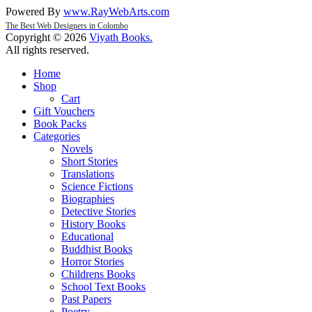
Powered By
www
.
RayWebArts
.
com
The Best Web Designers in Colombo
Copyright © 2026
Viyath Books
.
All rights reserved.
Home
Shop
Cart
Gift Vouchers
Book Packs
Categories
Novels
Short Stories
Translations
Science Fictions
Biographies
Detective Stories
History Books
Educational
Buddhist Books
Horror Stories
Childrens Books
School Text Books
Past Papers
Poetry