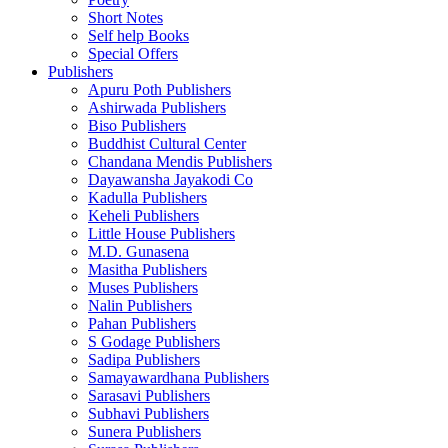
Short Notes
Self help Books
Special Offers
Publishers
Apuru Poth Publishers
Ashirwada Publishers
Biso Publishers
Buddhist Cultural Center
Chandana Mendis Publishers
Dayawansha Jayakodi Co
Kadulla Publishers
Keheli Publishers
Little House Publishers
M.D. Gunasena
Masitha Publishers
Muses Publishers
Nalin Publishers
Pahan Publishers
S Godage Publishers
Sadipa Publishers
Samayawardhana Publishers
Sarasavi Publishers
Subhavi Publishers
Sunera Publishers