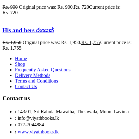
Rs.
900
Original price was: Rs. 900.
Rs.
720
Current price is:
Rs. 720.
His and hers රහසක්
Rs.
1,950
Original price was: Rs. 1,950.
Rs.
1,755
Current price is:
Rs. 1,755.
Home
Shop
Frequently Asked Questions
Delivery Methods
Terms and Conditions
Contact Us
Contact us
:
143/01, Sri Rahula Mawatha, Thelawala, Mount Lavinia
:
info@viyathbooks.lk
:
077-7044884
:
www.viyathbooks.lk