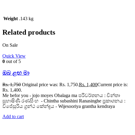
Weight
.143 kg
Related products
On Sale
Quick View
0
out of 5
ඔබ ළඟ මා
Rs.
1,750
Original price was: Rs. 1,750.
Rs.
1,400
Current price is:
Rs. 1,400.
Me befor you - jojo moyes Obalaga ma පරිවර්තනය : චින්තා
සුභාෂිණී රණසිංහ - Chintha subashini Ranasinghe ප්‍රකාශනය :
විජේසූරිය ග්‍රන්ථ කේන්ද්‍රය - Wijesooriya grantha kendraya
Add to cart