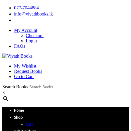
077-7044884
info@viyathbooks.lk
My Account
Checkout
Login
FAQs
My Wishlist
Request Books
Go to Cart
Search Books
×
Home
Shop
Cart