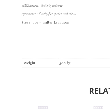
පරිවර්තනය : මහින්ද හත්තක
ප්‍රකාශනය : විජේසූරිය ග්‍රන්ථ කේන්ද්‍රය
Steve jobs – walter Lsaacson
Weight
.300 kg
RELA