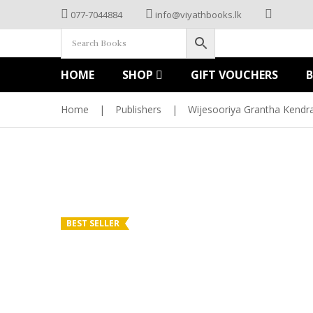
077-7044884
info@viyathbooks.lk
HOME
SHOP
GIFT VOUCHERS
Home
|
Publishers
|
Wijesooriya Grantha Kendr
BEST SELLER