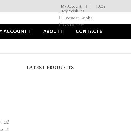
My Account
FAQs
My Wishlist
Request Books
Go to Cart
Y ACCOUNT
ABOUT
CONTACTS
LATEST PRODUCTS
ා එහි
රණයයි.