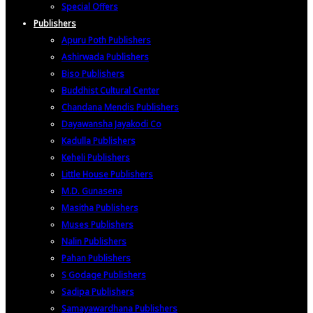
Special Offers
Publishers
Apuru Poth Publishers
Ashirwada Publishers
Biso Publishers
Buddhist Cultural Center
Chandana Mendis Publishers
Dayawansha Jayakodi Co
Kadulla Publishers
Keheli Publishers
Little House Publishers
M.D. Gunasena
Masitha Publishers
Muses Publishers
Nalin Publishers
Pahan Publishers
S Godage Publishers
Sadipa Publishers
Samayawardhana Publishers