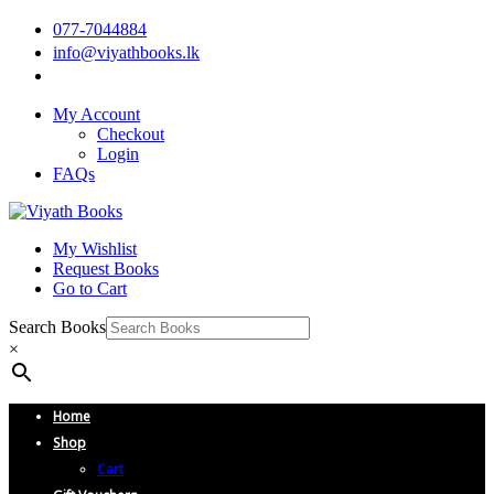
077-7044884
info@viyathbooks.lk
My Account
Checkout
Login
FAQs
My Wishlist
Request Books
Go to Cart
Search Books
×
Home
Shop
Cart