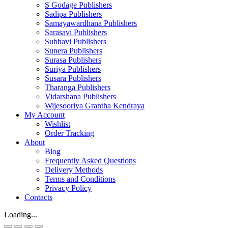
S Godage Publishers
Sadipa Publishers
Samayawardhana Publishers
Sarasavi Publishers
Subhavi Publishers
Sunera Publishers
Surasa Publishers
Suriya Publishers
Susara Publishers
Tharanga Publishers
Vidarshana Publishers
Wijesooriya Grantha Kendraya
My Account
Wishlist
Order Tracking
About
Blog
Frequently Asked Questions
Delivery Methods
Terms and Conditions
Privacy Policy
Contacts
Loading...