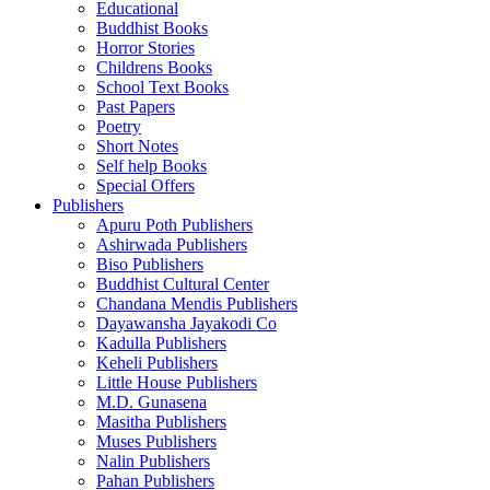
Educational
Buddhist Books
Horror Stories
Childrens Books
School Text Books
Past Papers
Poetry
Short Notes
Self help Books
Special Offers
Publishers
Apuru Poth Publishers
Ashirwada Publishers
Biso Publishers
Buddhist Cultural Center
Chandana Mendis Publishers
Dayawansha Jayakodi Co
Kadulla Publishers
Keheli Publishers
Little House Publishers
M.D. Gunasena
Masitha Publishers
Muses Publishers
Nalin Publishers
Pahan Publishers