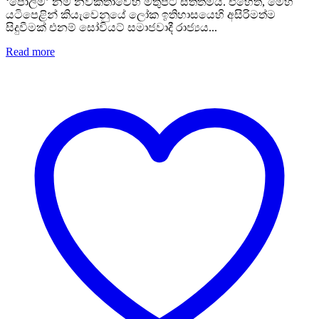
‘පෝලිම’ නම් නවකතාවෙහි මතුපිට සිත්තමයි. එහෙත්, මෙහි
යටිපෙළින් කියැවෙනුයේ ලෝක ඉතිහාසයෙහි අසිරිමත්ම
සිදුවීමක් එනම් සෝවියට් සමාජවාදී රාජ්‍යය...
Read more