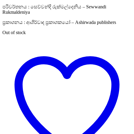
පරිවර්තනය : සෙව්වන්දි රුක්මල්දෙනිය – Sewwandi
Rukmaldeniya
ප්‍රකාශනය : ආශිර්වාද ප්‍රකාශකයෝ – Ashirwada publishers
Out of stock