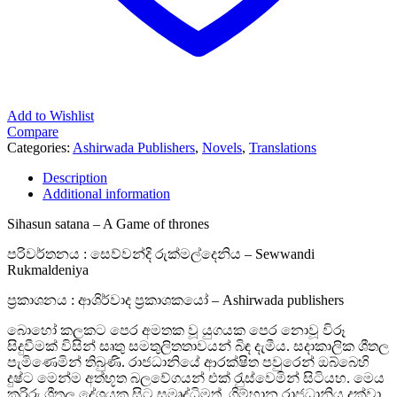
Add to Wishlist
Compare
Categories:
Ashirwada Publishers
,
Novels
,
Translations
Description
Additional information
Sihasun satana – A Game of thrones
පරිවර්තනය : සෙව්වන්දි රුක්මල්දෙනිය – Sewwandi
Rukmaldeniya
ප්‍රකාශනය : ආශිර්වාද ප්‍රකාශකයෝ – Ashirwada publishers
බොහෝ කලකට පෙර අමතක වූ යුගයක පෙර නොවූ විරූ
සිදුවීමක් විසින් සෘතු සමතුලිතතාවයන් බිඳ දැමීය. සදාකාලික ශීතල
පැමිණෙමින් තිබුණි. රාජධානියේ ආරක්ෂිත පවුරෙන් ඔබ්බෙහි
දුෂ්ට මෙන්ම අත්භූත බලවේගයන් එක් රැුස්වෙමින් සිටියහ. මෙය
කුරිරු ශීතල දේශයක සිට සමෘද්ධිමත්, ගිම්හාන රාජධානිය දක්වා