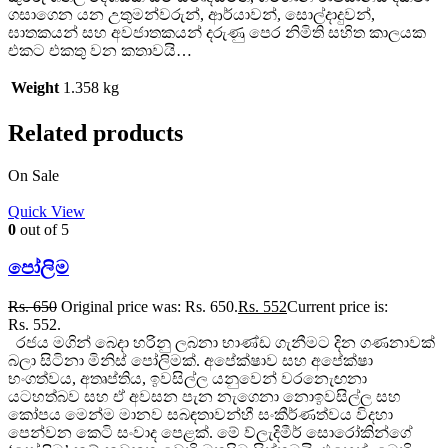
ගසාගෙන යන උතුමන්වරුන්, ආර්යාවන්, සොල්දාදුවන්,
ඝාතකයන් සහ අවජාතකයන් දරුණු පෙර නිමිති සහිත කාලයක
එකට එකතු වන කතාවයි…
Weight
1.358 kg
Related products
On Sale
Quick View
0
out of 5
පෝලිම
Rs.
650
Original price was: Rs. 650.
Rs.
552
Current price is:
Rs. 552.
රජය මගින් බෙදා හරිනු ලබනා භාණ්ඩ ගැනීමට දින ගණනාවක්
බලා සිටිනා මිනිස් පෝලිමක්. අපේක්ෂාව සහ අපේක්ෂා
භංගත්වය, අතෘප්තිය, ඉවසිල්ල යනුවෙන් වරනැෙඟනා
යටහත්බව සහ ඒ අවසන පැන නැගෙනා නොඉවසිල්ල සහ
කෝපය මෙන්ම මානව සබඳතාවන්හී සංකීර්ණත්වය විදහා
පෙන්වන කෙටි සංවාද පෙළක්. මේ ව්ලැදිමීර් සොරෝකින්ගේ