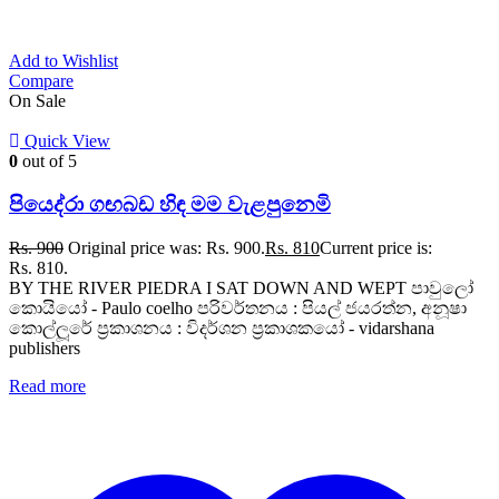
Add to Wishlist
Compare
On Sale
Quick View
0
out of 5
පියෙද්රා ගඟබඩ හිඳ මම වැළපුනෙමි
Rs.
900
Original price was: Rs. 900.
Rs.
810
Current price is:
Rs. 810.
BY THE RIVER PIEDRA I SAT DOWN AND WEPT පාවුලෝ
කොයියෝ - Paulo coelho පරිවර්තනය : පියල් ජයරත්න, අනූෂා
කොල්ලූරේ ප්‍රකාශනය : විදර්ශන ප්‍රකාශකයෝ - vidarshana
publishers
Read more