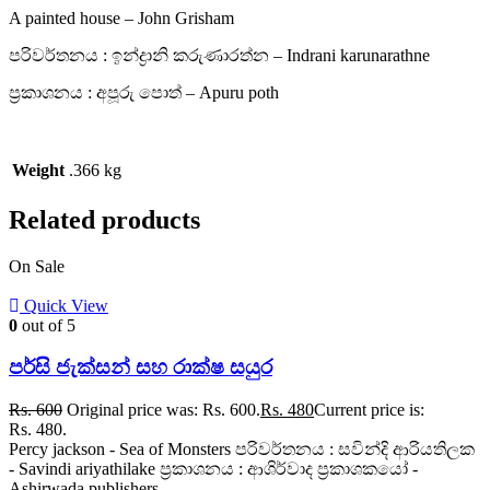
A painted house – John Grisham
පරිවර්තනය : ඉන්ද්‍රානි කරුණාරත්න – Indrani karunarathne
ප්‍රකාශනය : අපූරු පොත් – Apuru poth
Weight
.366 kg
Related products
On Sale
Quick View
0
out of 5
පර්සි ජැක්සන් සහ රාක්ෂ සයුර
Rs.
600
Original price was: Rs. 600.
Rs.
480
Current price is:
Rs. 480.
Percy jackson - Sea of Monsters පරිවර්තනය : සවින්දි ආරියතිලක
- Savindi ariyathilake ප්‍රකාශනය : ආශිර්වාද ප්‍රකාශකයෝ -
Ashirwada publishers