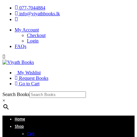
077-7044884
info@viyathbooks.lk
My Account
Checkout
Login
FAQs
My Wishlist
Request Books
Go to Cart
Search Books
×
Home
Shop
Cart