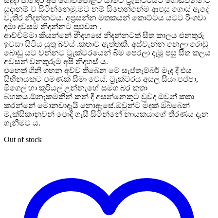
සදුදා පාන්දර අපි ගොවිපොළට යාමට ට්‍රැක්ටරයට ගොඩවන්නට
සූදානම් ව සිටින්නෙමු.මට නම් සිතෙන්නේම ආපසු ගොස් ඇදේ
වැතිර නිදන්නටය. අප්‍රසන්න මතකයන් කොට්ටය යටට රිංගවා
දමා දවසම නිදන්නට පුළුවන .
ආච්ච්ම්මා කියන්නේ නිදහසේ නිදන්නටත් සීත කාලය එනතුරු
ඉවසා සිටිය යුතු බවය් .කතාව ඇත්තකි. අස්වැන්න නෙලා රොඩු
බොඩු යට වන්නට ට්‍රැක්ටරයෙන් බිම පෙරලා දැමූ පසු සීත කලය
අවසන් වනතුරුම අපි නිදහස්‍ ය.
එහෙත් ගිනි ගහන අව්ව තිබෙන මේ සැප්තැම්බර් මැද දී එය
සිහිනයකට පමණක් සීමා වෙය්. ට්‍රැක්ටරය අසල සීයා පප්පා,
මිගෙල් හා කූරියල් උන්නැහේ සමග බර කතා
බහකය.ඕනෑකමකින් කන් දී අසන්නෙකුට වුවද ඔවුන් කතා
කරන්නේ මොනවාදැයි නොඇසේ.ඔවුන්ට මදක් ඔබ්බෙන්
මැක්සිකානුවන් පොදි ගැසී සිටින්නේ නායකයාගේ තීරණය දැන
ගැනීමට ය.
Out of stock