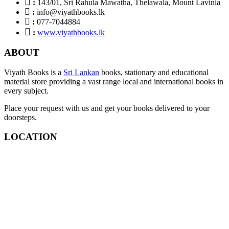
:
143/01, Sri Rahula Mawatha, Thelawala, Mount Lavinia
:
info@viyathbooks.lk
:
077-7044884
:
www.viyathbooks.lk
ABOUT
Viyath Books is a
Sri Lankan
books, stationary and educational
material store providing a vast range local and international books in
every subject.
Place your request with us and get your books delivered to your
doorsteps.
LOCATION