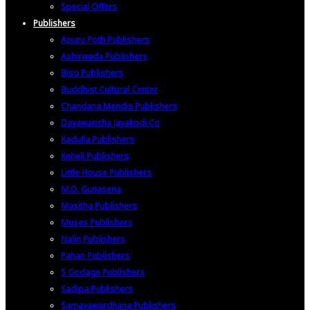
Special Offers
Publishers
Apuru Poth Publishers
Ashirwada Publishers
Biso Publishers
Buddhist Cultural Center
Chandana Mendis Publishers
Dayawansha Jayakodi Co
Kadulla Publishers
Keheli Publishers
Little House Publishers
M.D. Gunasena
Masitha Publishers
Muses Publishers
Nalin Publishers
Pahan Publishers
S Godage Publishers
Sadipa Publishers
Samayawardhana Publishers