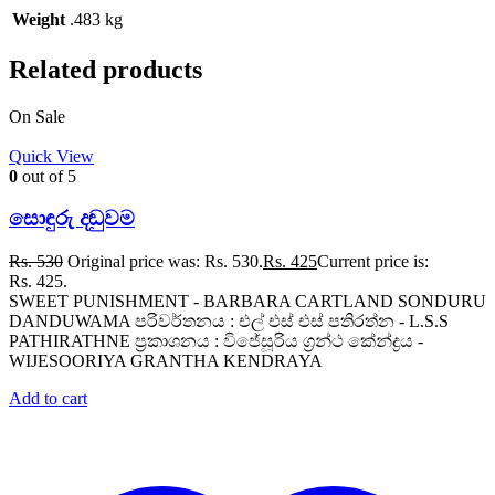
Weight
.483 kg
Related products
On Sale
Quick View
0
out of 5
සොඳුරු දඬුවම
Rs.
530
Original price was: Rs. 530.
Rs.
425
Current price is:
Rs. 425.
SWEET PUNISHMENT - BARBARA CARTLAND SONDURU
DANDUWAMA පරිවර්තනය : එල් එස් එස් පතිරත්න - L.S.S
PATHIRATHNE ප්‍රකාශනය : විජේසූරිය ග්‍රන්ථ කේන්ද්‍රය -
WIJESOORIYA GRANTHA KENDRAYA
Add to cart