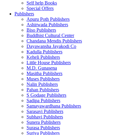
Self help Books
Special Offers
Publishers
Apuru Poth Publishers
Ashirwada Publishers
Biso Publishers
Buddhist Cultural Center
Chandana Mendis Publishers
Dayawansha Jayakodi Co
Kadulla Publishers
Keheli Publishers
Little House Publishers
M.D. Gunasena
Masitha Publishers
Muses Publishers
Nalin Publishers
Pahan Publishers
S Godage Publishers
Sadipa Publishers
Samayawardhana Publishers
Sarasavi Publishers
Subhavi Publishers
Sunera Publishers
Surasa Publishers
Suriya Publishers