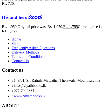
Rs. 720.
His and hers රහසක්
Rs.
1,950
Original price was: Rs. 1,950.
Rs.
1,755
Current price is:
Rs. 1,755.
Home
Shop
Frequently Asked Questions
Delivery Methods
Terms and Conditions
Contact Us
Contact us
:
143/01, Sri Rahula Mawatha, Thelawala, Mount Lavinia
:
info@viyathbooks.lk
:
077-7044884
:
www.viyathbooks.lk
ABOUT