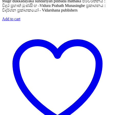
Mage dukkadayaka sundariyan pilibada mathaka පරිවර්තනය :
විදුර ප්‍රභාත් මුණසිංහ -Vidura Prabath Munasinghe ප්‍රකාශනය :
විදර්ශන ප්‍රකාශකයෝ - Vidarshana publishers
Add to cart