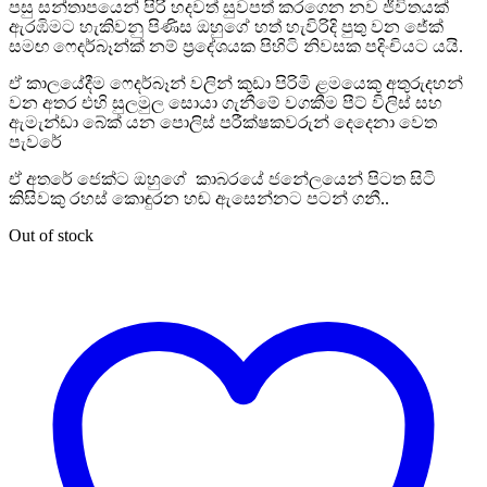
පසු සන්තාපයෙන් පිරි හදවත් සුවපත් කරගෙන නව ජීවිතයක්
ඇරඹිමට හැකිවනු පිණිස ඔහුගේ හත් හැවිරිදි පුතු වන ජේක්
සමඟ ෆෙදර්බෑන්ක් නම් ප්‍රදේශයක පිහිටි නිවසක පදිංචියට යයි.
ඒ කාලයේදීම ෆෙදර්බෑන් වලින් කුඩා පිරිමි ළමයෙකු අතුරුදහන්
වන අතර එහි සුලමුල සොයා ගැනීමේ වගකීම පීට් විලිස් සහ
ඇමැන්ඩා බේක් යන පොලිස් පරීක්ෂකවරුන් දෙදෙනා වෙත
පැවරේ
ඒ අතරේ ජෙක්ට ඔහුගේ කාබරයේ ජනේලයෙන් පිටත සිටි
කිසිවකු රහස් කොඳුරන හඬ ඇසෙන්නට පටන් ගනී..
Out of stock