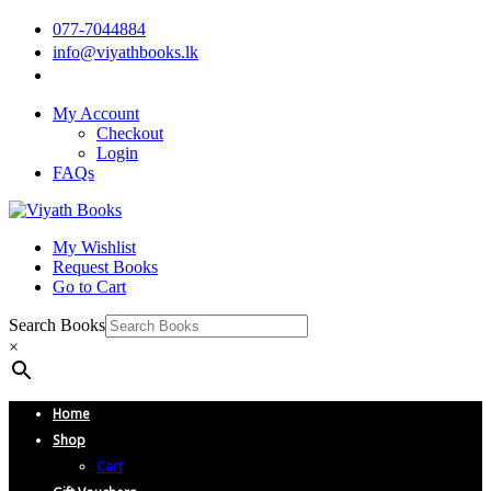
077-7044884
info@viyathbooks.lk
My Account
Checkout
Login
FAQs
My Wishlist
Request Books
Go to Cart
Search Books
×
Home
Shop
Cart