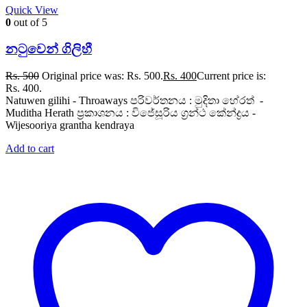
Quick View
0
out of 5
නටුවෙන් ගිලිහී
Rs.
500
Original price was: Rs. 500.
Rs.
400
Current price is:
Rs. 400.
Natuwen gilihi - Throaways පරිවර්තනය : මුදිතා හේරත් -
Muditha Herath ප්‍රකාශනය : විජේසූරිය ග්‍රන්ථ කේන්ද්‍රය -
Wijesooriya grantha kendraya
Add to cart