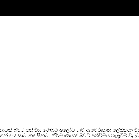
තාවක් බවට පත් විය රොබට් බ්ලෝච් නම් ඇමෙරිකානු ලේඛකයා වි
ගෙන් එය සාමාන්‍ය සිනමා නිර්මාණයක් බවට පත්වීමය.හැදෑරීම් වල