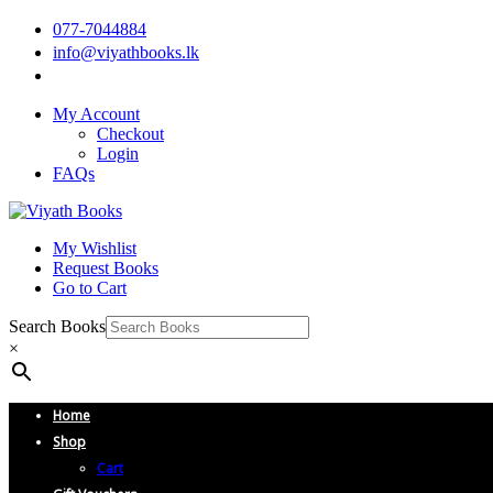
077-7044884
info@viyathbooks.lk
My Account
Checkout
Login
FAQs
My Wishlist
Request Books
Go to Cart
Search Books
×
Home
Shop
Cart