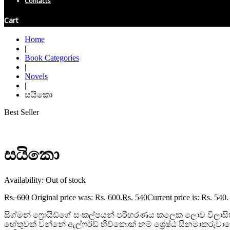
Contacts
Cart
Home
|
Book Categories
|
Novels
|
සයිකො
Best Seller
සයිකො
Availability:
Out of stock
Rs.
600
Original price was: Rs. 600.
Rs.
540
Current price is: Rs. 540.
සිග්මන් ෆ්‍රොයිඩ්ගේ සංකල්පයන් පරිහරණය කලෙක ලොව විලාසි
හේතුවක් වන්නේ ඇල්ෆර්ඩ් හිච්කොක් නම් ශ්‍රේෂ්ඨ සිනමාකරුවා