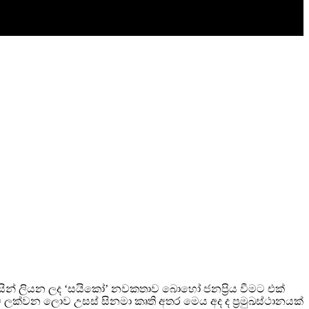
සින් ලියන ලද ‘සයිකෝ’ නවකතාව බොහෝ ජනප්‍රිය වීමට එක්
ට ලක්වන ලොව උසස් සිනමා කෘති අතර මෙය අද ද ප්‍රමුඛස්ථානයක්