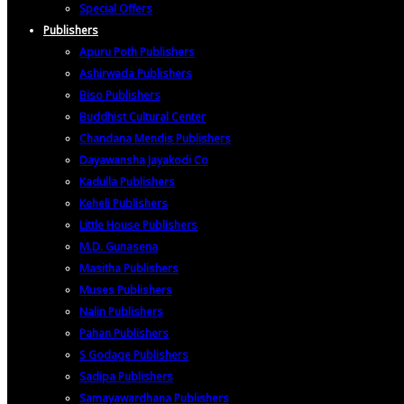
Special Offers
Publishers
Apuru Poth Publishers
Ashirwada Publishers
Biso Publishers
Buddhist Cultural Center
Chandana Mendis Publishers
Dayawansha Jayakodi Co
Kadulla Publishers
Keheli Publishers
Little House Publishers
M.D. Gunasena
Masitha Publishers
Muses Publishers
Nalin Publishers
Pahan Publishers
S Godage Publishers
Sadipa Publishers
Samayawardhana Publishers