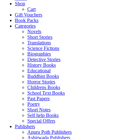
Shop
Cart
Gift Vouchers
Book Packs
Categories
Novels
Short Stories
Translations
Science Fictions
Biographies
Detective Stories
History Books
Educational
Buddhist Books
Horror Stories
Childrens Books
School Text Books
Past Papers
Poetry
Short Notes
Self help Books
Special Offers
Publishers
Apuru Poth Publishers
Ashirwada Publishers