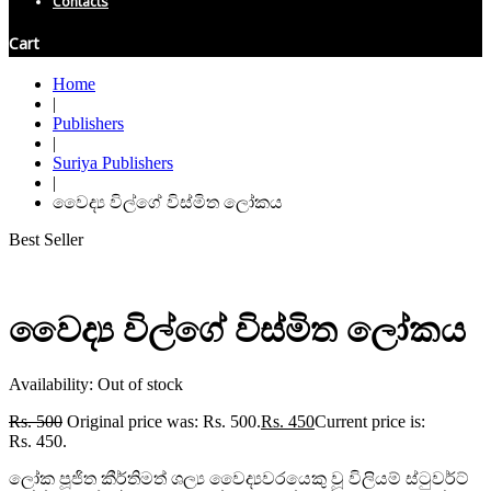
Contacts
Cart
Home
|
Publishers
|
Suriya Publishers
|
වෛද්‍ය විල්ගේ විස්මිත ලෝකය
Best Seller
වෛද්‍ය විල්ගේ විස්මිත ලෝකය
Availability:
Out of stock
Rs.
500
Original price was: Rs. 500.
Rs.
450
Current price is:
Rs. 450.
ලෝක පූජිත කීර්තිමත් ශල්‍ය වෛද්‍යවරයෙකු වූ විලියම් ස්ටුවර්ට්