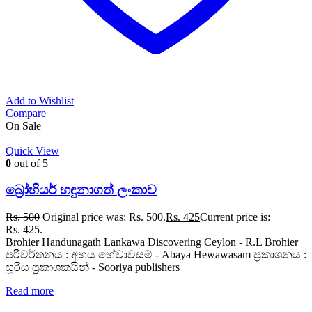
Add to Wishlist
Compare
On Sale
Quick View
0
out of 5
බ්‍රෝහියර් හඳුනාගත් ලංකාව
Rs.
500
Original price was: Rs. 500.
Rs.
425
Current price is:
Rs. 425.
Brohier Handunagath Lankawa Discovering Ceylon - R.L Brohier
පරිවර්තනය : අභය හේවාවසම් - Abaya Hewawasam ප්‍රකාශනය :
සූරිය ප්‍රකාශකයින් - Sooriya publishers
Read more