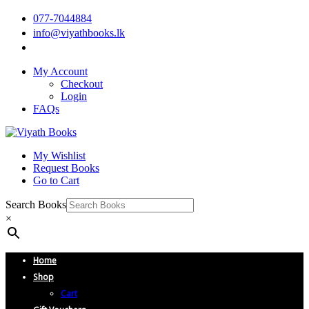
077-7044884
info@viyathbooks.lk
My Account
Checkout
Login
FAQs
My Wishlist
Request Books
Go to Cart
Search Books
×
Home
Shop
Cart