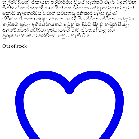
හල්ස්ටඩ්ගේ ඒකායන පරමාර්ථය වූයේ සැත්කම් වලට බඳුන් වන
මිනිසුන් සැත්කමේදී හා එයින් පසු විඳින මහත් වූ වේදනාව තුරන්
කොට ශල්‍යකර්මය වඩාත් සුවපහසු ප්‍රතිකාර ලෙස දියුණු
කිරීමය.ඒ සඳහා ඔහුට අවසානයේ දී සිය ජීවිතය ජීවිතය පරදුවට
තැබීමේ ප්‍රබල අභියෝගයකට ද මුහුණ දීමට සිදු වූ නමුත් සියලු
බලවේගයන් අභිබවා ඉතිහාසයේ නම සටහන් කළ යුග
පුරුෂයෙකු බවට පත්වීමට ඔහුට හැකි විය
Out of stock