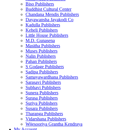
Biso Publishers
Buddhist Cultural Center
Chandana Mendis Publishers
Dayawansha Jayakodi Co
Kadulla Publishers
Keheli Publishers
Little House Publishers
M.D. Gunasena
Masitha Publishers
Muses Publishers
Nalin Publishers
Pahan Publishers
S Godage Publishers
Sadipa Publishers
Samayawardhana Publishers
Sarasavi Publishers
Subhavi Publishers
Sunera Publishers
Surasa Publishers
Suriya Publishers
Susara Publishers
Tharanga Publishers
Vidarshana Publishers
Wijesooriya Grantha Kendraya
My Account