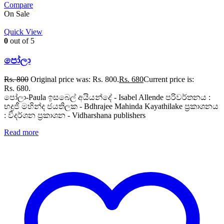
Compare
On Sale
Quick View
0
out of 5
පෝලා
Rs.
800
Original price was: Rs. 800.
Rs.
680
Current price is:
Rs. 680.
පෝලා-Paula ඉසබෙල් අයියන්දේ - Isabel Allende පරිවර්තනය :
භද්‍රජී මහින්ද ජයතිලක - Bdhrajee Mahinda Kayathilake ප්‍රකාශනය
: විදර්ශන ප්‍රකාශන - Vidharshana publishers
Read more