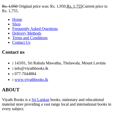
Rs.
1,950
Original price was: Rs. 1,950.
Rs.
1,755
Current price is:
Rs. 1,755.
Home
Shop
Frequently Asked Questions
Delivery Methods
Terms and Conditions
Contact Us
Contact us
:
143/01, Sri Rahula Mawatha, Thelawala, Mount Lavinia
:
info@viyathbooks.lk
:
077-7044884
:
www.viyathbooks.lk
ABOUT
Viyath Books is a
Sri Lankan
books, stationary and educational
material store providing a vast range local and international books in
every subject.