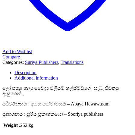
Add to Wishlist
Compare
Categories:
Suriya Publishers
,
Translations
Description
Additional information
ලෝ පතළ ශල්‍ය වෛද්‍ය විලියම් හල්ස්ටඩ්ගේ සැබෑ ජීවිතය
ඇසුරෙන් ,
පරිවර්තනය : අභය හේවාවසම් – Abaya Hewawasam
ප්‍රකාශනය : සූරිය ප්‍රකාශකයෝ – Sooriya publishers
Weight
.252 kg