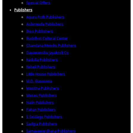
Special Offers
Publishers
Apuru Poth Publishers
Ashirwada Publishers
Biso Publishers
Buddhist Cultural Center
Chandana Mendis Publishers
Dayawansha Jayakodi Co
Kadulla Publishers
Keheli Publishers
Little House Publishers
M.D. Gunasena
Masitha Publishers
Muses Publishers
Nalin Publishers
Pahan Publishers
S Godage Publishers
Sadipa Publishers
Samayawardhana Publishers