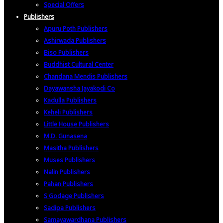
Special Offers
Publishers
Apuru Poth Publishers
Ashirwada Publishers
Biso Publishers
Buddhist Cultural Center
Chandana Mendis Publishers
Dayawansha Jayakodi Co
Kadulla Publishers
Keheli Publishers
Little House Publishers
M.D. Gunasena
Masitha Publishers
Muses Publishers
Nalin Publishers
Pahan Publishers
S Godage Publishers
Sadipa Publishers
Samayawardhana Publishers