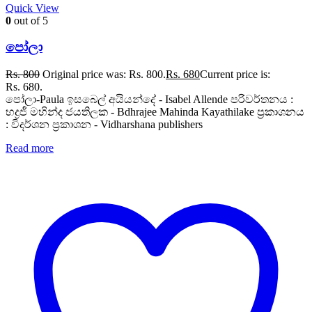
Quick View
0
out of 5
පෝලා
Rs.
800
Original price was: Rs. 800.
Rs.
680
Current price is:
Rs. 680.
පෝලා-Paula ඉසබෙල් අයියන්දේ - Isabel Allende පරිවර්තනය :
භද්‍රජී මහින්ද ජයතිලක - Bdhrajee Mahinda Kayathilake ප්‍රකාශනය
: විදර්ශන ප්‍රකාශන - Vidharshana publishers
Read more