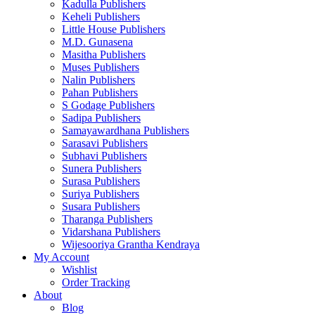
Kadulla Publishers
Keheli Publishers
Little House Publishers
M.D. Gunasena
Masitha Publishers
Muses Publishers
Nalin Publishers
Pahan Publishers
S Godage Publishers
Sadipa Publishers
Samayawardhana Publishers
Sarasavi Publishers
Subhavi Publishers
Sunera Publishers
Surasa Publishers
Suriya Publishers
Susara Publishers
Tharanga Publishers
Vidarshana Publishers
Wijesooriya Grantha Kendraya
My Account
Wishlist
Order Tracking
About
Blog