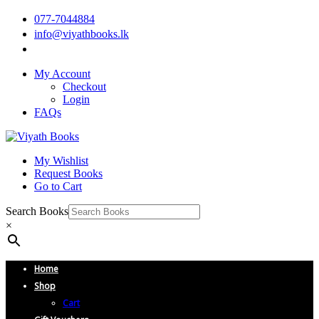
077-7044884
info@viyathbooks.lk
My Account
Checkout
Login
FAQs
My Wishlist
Request Books
Go to Cart
Search Books
×
Home
Shop
Cart