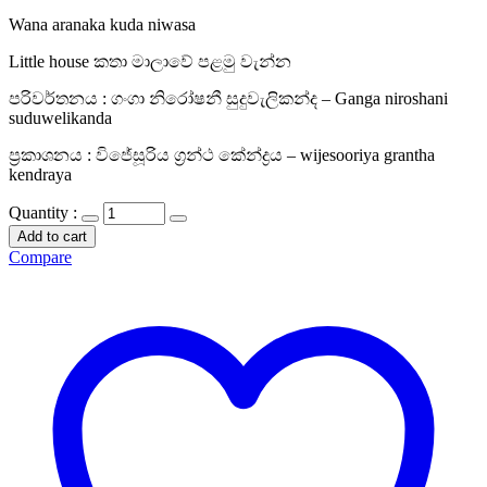
Wana aranaka kuda niwasa
Little house කතා මාලාවේ පළමු වැන්න
පරිවර්තනය : ගංගා නිරෝෂනී සුදුවැලිකන්ද – Ganga niroshani
suduwelikanda
ප්‍රකාශනය : විජේසූරිය ග්‍රන්ථ කේන්ද්‍රය – wijesooriya grantha
kendraya
Quantity :
Add to cart
Compare