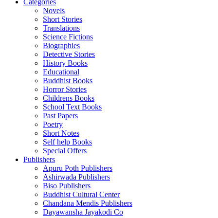
Categories
Novels
Short Stories
Translations
Science Fictions
Biographies
Detective Stories
History Books
Educational
Buddhist Books
Horror Stories
Childrens Books
School Text Books
Past Papers
Poetry
Short Notes
Self help Books
Special Offers
Publishers
Apuru Poth Publishers
Ashirwada Publishers
Biso Publishers
Buddhist Cultural Center
Chandana Mendis Publishers
Dayawansha Jayakodi Co