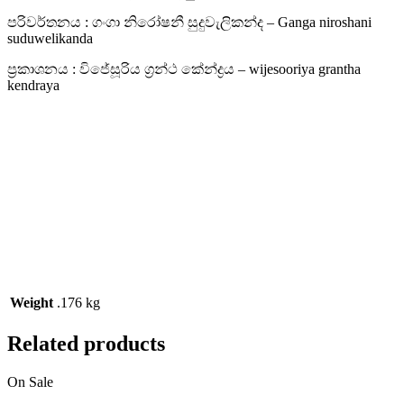
පරිවර්තනය : ගංගා නිරෝෂනී සුදුවැලිකන්ද – Ganga niroshani
suduwelikanda
ප්‍රකාශනය : විජේසූරිය ග්‍රන්ථ කේන්ද්‍රය – wijesooriya grantha
kendraya
Weight
.176 kg
Related products
On Sale