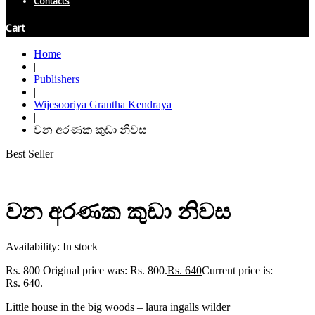
Contacts
Cart
Home
|
Publishers
|
Wijesooriya Grantha Kendraya
|
වන අරණක කුඩා නිවස
Best Seller
වන අරණක කුඩා නිවස
Availability:
In stock
Rs.
800
Original price was: Rs. 800.
Rs.
640
Current price is:
Rs. 640.
Little house in the big woods – laura ingalls wilder