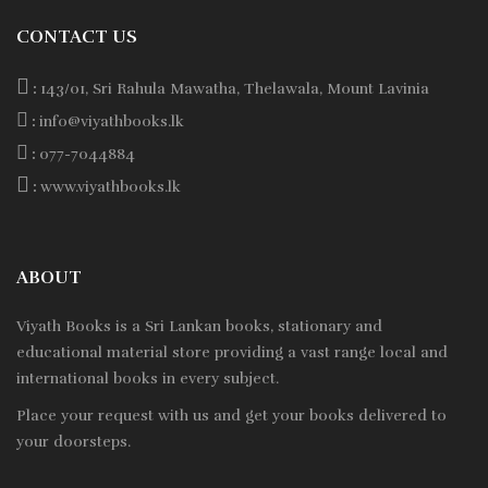
CONTACT US
:
143/01, Sri Rahula Mawatha, Thelawala, Mount Lavinia
:
info@viyathbooks.lk
:
077-7044884
:
www.viyathbooks.lk
ABOUT
Viyath Books is a
Sri Lankan
books, stationary and
educational material store providing a vast range local and
international books in every subject.
Place your request with us and get your books delivered to
your doorsteps.