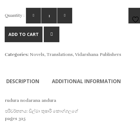
Quantity :
AD
ADD TO CART
TO
Categories:
Novels
,
Translations
,
Vidarshana Publishers
WIS
DESCRIPTION
ADDITIONAL INFORMATION
rudura nodarana andura
පරිවර්තනය: ඩිල්මා තුෂාරී කොග්ගලගේ
pages 325