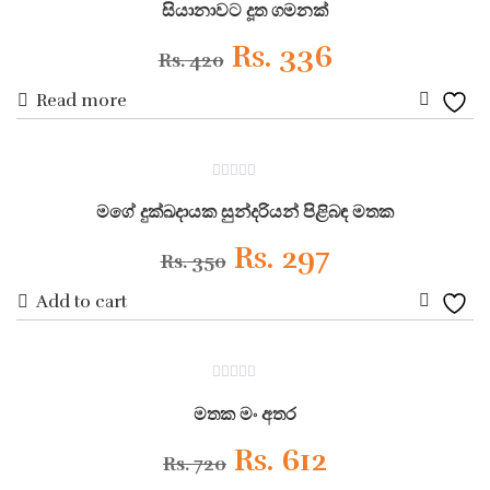
Rs. 530.
Rs. 425.
out
සියානාවට දූත ගමනක්
of
5
Original
Current
Rs.
336
Rs.
420
Read more
price
price
Add
was:
is:
to
ON SALE
0
Wishli
Rs. 420.
Rs. 336.
out
මගේ දුක්ඛදායක සුන්දරියන් පිළිබඳ මතක
of
5
Original
Current
Rs.
297
Rs.
350
Add to cart
price
price
Add
was:
is:
to
ON SALE
0
Wishli
Rs. 350.
Rs. 297.
out
මතක මං අතර
of
5
Original
Current
Rs.
612
Rs.
720