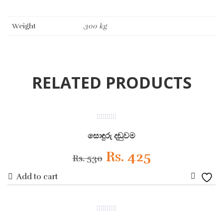
Weight
.300 kg
RELATED PRODUCTS
ON SALE
0
out
සොඳුරු දඬුවම
of
5
Original
Current
Rs.
425
Rs.
530
Add to cart
price
price
Add
was:
is:
to
ON SALE
0
Wishli