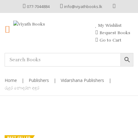
077-7044884
info@viyathbooks.lk
My Wishlist
Request Books
Go to Cart
Home
|
Publishers
|
Vidarshana Publishers
|
රුදුර නොදරන අඳුර
BEST SELLER