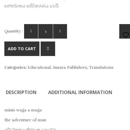
අන්තර්ගතය සජීවීකරණය වෙයි.
Quantity :
AD
ADD TO CART
TO
Categories:
Educational
,
Susara Publishers
,
Translations
WIS
DESCRIPTION
ADDITIONAL INFORMATION
minis waga a maga
the adventure of man
පරිවර්තනය නිස්සංක පෙරේරා