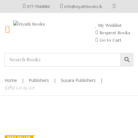
077-7044884
info@viyathbooks.lk
My Wishlist
Request Books
Go to Cart
Home
|
Publishers
|
Susara Publishers
|
මිනිස් වග ආ මග
BEST SELLER