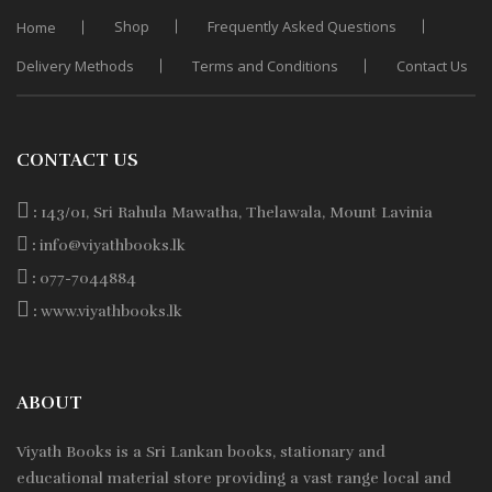
Shop
Frequently Asked Questions
Home
Delivery Methods
Terms and Conditions
Contact Us
CONTACT US
:
143/01, Sri Rahula Mawatha, Thelawala, Mount Lavinia
:
info@viyathbooks.lk
:
077-7044884
:
www.viyathbooks.lk
ABOUT
Viyath Books is a
Sri Lankan
books, stationary and
educational material store providing a vast range local and