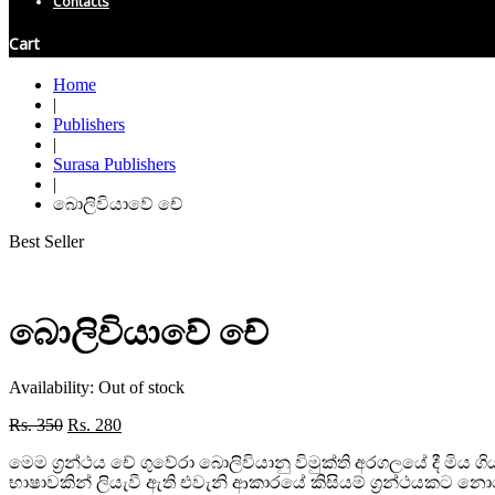
Contacts
Cart
Home
|
Publishers
|
Surasa Publishers
|
බොලිවියාවේ චේ
Best Seller
බොලිවියාවේ චේ
Availability:
Out of stock
Original
Current
Rs.
350
Rs.
280
price
price
මෙම ග්‍රන්ථය චේ ගුවේරා බොලිවියානු විමුක්ති අරගලයේ දී මි
was:
is:
භාෂාවකින් ලියැවී ඇති එවැනි ආකාරයේ කිසියම් ග්‍රන්ථයකට නො
Rs. 350.
Rs. 280.