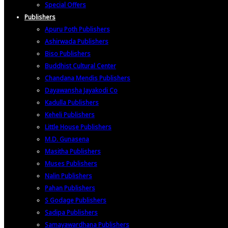
Special Offers
Publishers
Apuru Poth Publishers
Ashirwada Publishers
Biso Publishers
Buddhist Cultural Center
Chandana Mendis Publishers
Dayawansha Jayakodi Co
Kadulla Publishers
Keheli Publishers
Little House Publishers
M.D. Gunasena
Masitha Publishers
Muses Publishers
Nalin Publishers
Pahan Publishers
S Godage Publishers
Sadipa Publishers
Samayawardhana Publishers