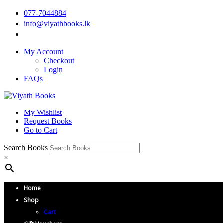
077-7044884
info@viyathbooks.lk
My Account
Checkout
Login
FAQs
My Wishlist
Request Books
Go to Cart
Search Books
×
Home
Shop
Cart