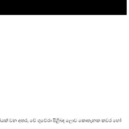
ත් කෘතියක් වන අතර, චේ ගුවේරා පිළිබඳ ලොව කොතැනක කවර හෝ