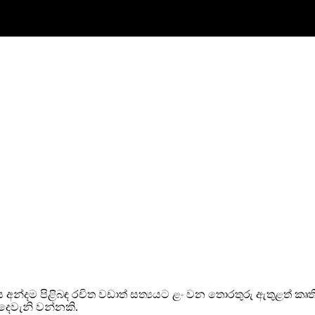
ය ගිය අන්දම පිළිබඳ රචිත වඩාත් සත්‍යයට ළං වන තොරතුරු ඇතුළ
දෙවැනි වන්නකි.