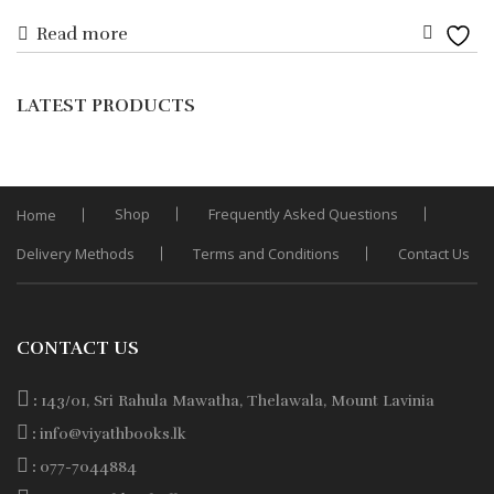
Read more
price
price
Add
was:
is:
to
LATEST PRODUCTS
Wishli
Rs. 800.
Rs. 680.
Shop
Frequently Asked Questions
Home
Delivery Methods
Terms and Conditions
Contact Us
CONTACT US
:
143/01, Sri Rahula Mawatha, Thelawala, Mount Lavinia
:
info@viyathbooks.lk
:
077-7044884