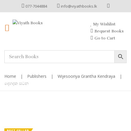
077-7044884
info@viyathbooks.lk
My Wishlist
Request Books
Go to Cart
Home
|
Publishers
|
Wijesooriya Grantha Kendraya
|
දෙහදක සටන
BEST SELLER