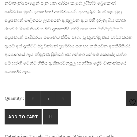
නවාතැන්පොළෙන් පැන යන ආර්යා කැරොලයින්ට බ්‍රෙකොන්
සාමිවරයා මුණගැසෙන්නේ අහම්බයෙනි. අනතුරුව රහස් සැඟවුනු
බ්‍රෙකොන් මාලිගයට උපායෙන් ඇතුලුවන ඇය එහි දරුණු බිය ජනක
රහස් රාශියක් තිබෙන බව දැනගනියි. එහිදී භයානක මිනීමැරුමකට
ට්‍රෙකොන් සාමිවරයා සම්බන්ධ කිරීම සඳහා වූ කුමන්ත්‍රණය ව්‍යර්ථ කරන
ඇයට අත් දැකීමට සිදු වන්නේ ප්‍රමෝදය සහ හද කකියවන අපකීර්තියයි.
අවසානයේ ඇය පරිපූර්ණ ප්‍රීතිමත් බව අත්කර ගත්තේ කෙසේද යන්න
මේ සරාගී මෙන්ම භීතිය ඇතිකරවනසුලු සාහසික ප්‍රේම වෘතාන්තයේ
සටහන්ව ඇත.
Quantity :
AD
ADD TO CART
TO
Categories:
Novels
,
Translations
,
Wijesooriya Grantha