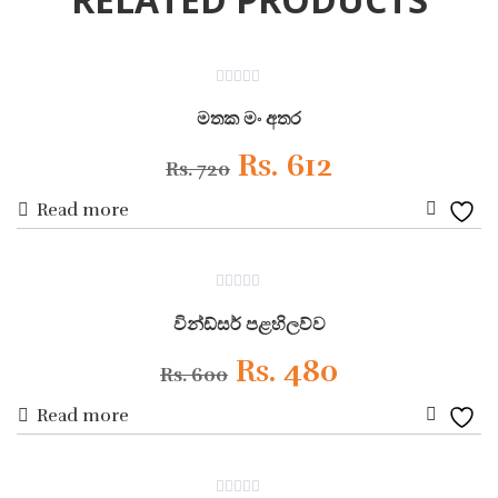
ON SALE
0
out
මතක මං අතර
of
5
Original
Current
Rs.
612
Rs.
720
Read more
price
price
Add
was:
is:
to
ON SALE
0
Wishli
Rs. 720.
Rs. 612.
out
වින්ඩ්සර් පළහිලව්ව
of
5
Original
Current
Rs.
480
Rs.
600
Read more
price
price
Add
was:
is:
to