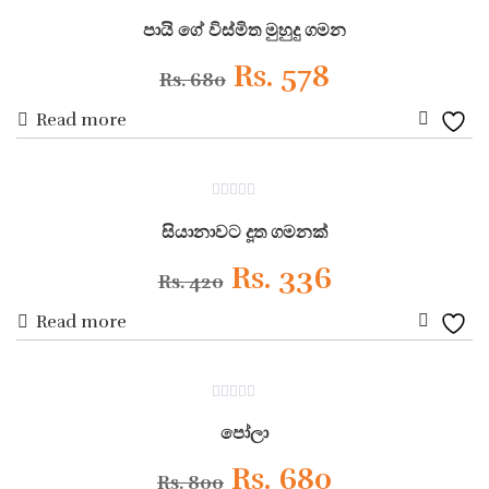
ON SALE
0
Wishli
Rs. 600.
Rs. 480.
out
පායි ගේ විස්මිත මුහුදු ගමන
of
5
Original
Current
Rs.
578
Rs.
680
Read more
price
price
Add
was:
is:
to
ON SALE
0
Wishli
Rs. 680.
Rs. 578.
out
සියානාවට දූත ගමනක්
of
5
Original
Current
Rs.
336
Rs.
420
Read more
price
price
Add
was:
is:
to
ON SALE
0
Wishli
Rs. 420.
Rs. 336.
out
පෝලා
of
5
Original
Current
Rs.
680
Rs.
800