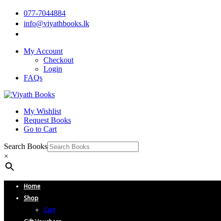
077-7044884
info@viyathbooks.lk
My Account
Checkout
Login
FAQs
My Wishlist
Request Books
Go to Cart
Search Books
×
Home
Shop
Cart