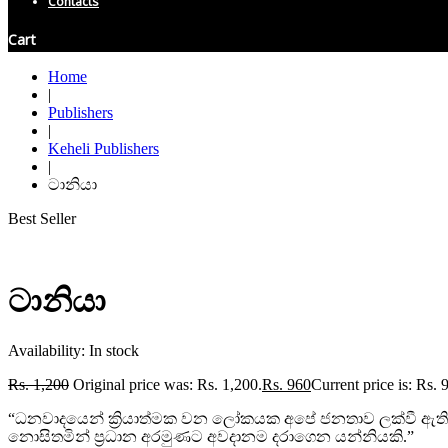
Contacts
Cart
Home
|
Publishers
|
Keheli Publishers
|
ටානියා
Best Seller
ටානියා
Availability:
In stock
Rs.
1,200
Original price was: Rs. 1,200.
Rs.
960
Current price is: Rs. 
“ධනවාදයෙන් ක්‍රියාත්මක වන ලෝකයක අපේ ජනතාව ලක්වී ඇති 
නොසිතමින් ප්‍රධාන අරමුණට අවදානම දරාගෙන යන්නියකි.”