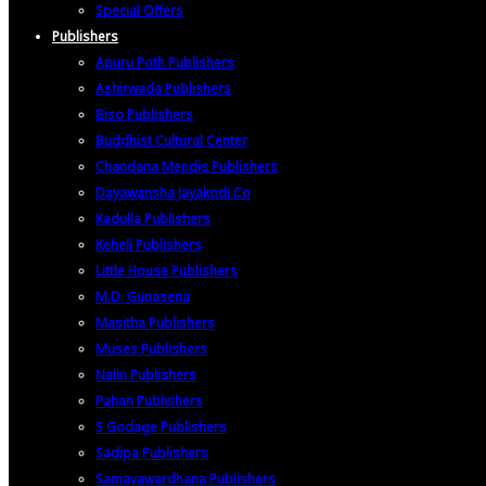
Special Offers
Publishers
Apuru Poth Publishers
Ashirwada Publishers
Biso Publishers
Buddhist Cultural Center
Chandana Mendis Publishers
Dayawansha Jayakodi Co
Kadulla Publishers
Keheli Publishers
Little House Publishers
M.D. Gunasena
Masitha Publishers
Muses Publishers
Nalin Publishers
Pahan Publishers
S Godage Publishers
Sadipa Publishers
Samayawardhana Publishers