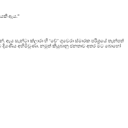
යෙකි ඇය.”
ය සැන්ටා ක්ලාරා හි ‘චේ’ ගුවෙරා ස්මාරක පරිශ්‍රයේ තැන්පත්
දියණිය අහිමිවුණා. නමුත් කියුබානු ජනතාව අතර මට බොහෝ