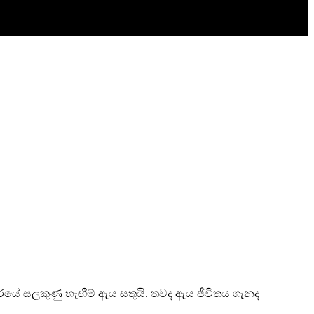
යේ සලකුණු හැඟීම් ඇය සතුයි. තවද ඇය ජීවිතය ගැනද