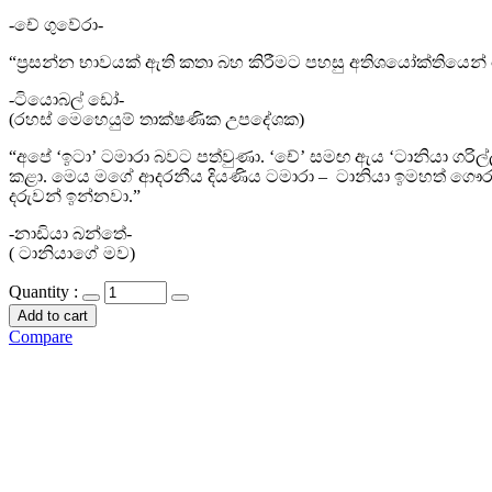
-චේ ගුවේරා-
“ප්‍රසන්න භාවයක් ඇති කතා බහ කිරීමට පහසු අතිශයෝක්තියෙන
-ටියොබල් ඩෝ-
(රහස් මෙහෙයුම් තාක්ෂණික උපදේශක)
“අපේ ‘ඉටා’ ටමාරා බවට පත්වුණා. ‘චේ’ සමඟ ඇය ‘ටානියා ගරිල්
කළා. මෙය මගේ ආදරනීය දියණිය ටමාරා – ටානියා ඉමහත් ගෞර
දරුවන් ඉන්නවා.”
-නාඩියා බන්තේ-
( ටානියාගේ මව)
Quantity :
Add to cart
Compare