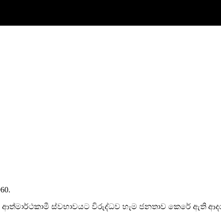
960.
ආත්මාර්ථකාමී ස්වභාවයට විරුද්ධව හැම ජනතාව කෙරේ ඇති ආදර