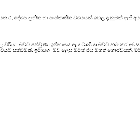
් තොර, දේශපාලනික හා සංස්කෘතික වශයෙන් ඉහල දැනුමක් ඇති අ
ලාවරිය’ බවට පත්වුණා ඉතිහාසය ඇය ටානියා බවට නම් කර අවසන්. ඇ
වයට පත්වීමක්. ඉටාගේ මව ලෙස මටත් එය මහත් ගෞරවයක්. මට 