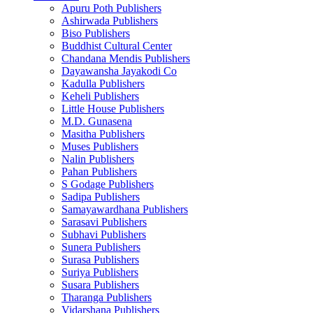
Apuru Poth Publishers
Ashirwada Publishers
Biso Publishers
Buddhist Cultural Center
Chandana Mendis Publishers
Dayawansha Jayakodi Co
Kadulla Publishers
Keheli Publishers
Little House Publishers
M.D. Gunasena
Masitha Publishers
Muses Publishers
Nalin Publishers
Pahan Publishers
S Godage Publishers
Sadipa Publishers
Samayawardhana Publishers
Sarasavi Publishers
Subhavi Publishers
Sunera Publishers
Surasa Publishers
Suriya Publishers
Susara Publishers
Tharanga Publishers
Vidarshana Publishers