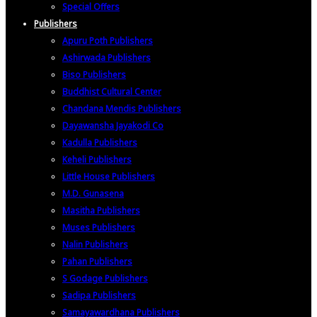
Special Offers
Publishers
Apuru Poth Publishers
Ashirwada Publishers
Biso Publishers
Buddhist Cultural Center
Chandana Mendis Publishers
Dayawansha Jayakodi Co
Kadulla Publishers
Keheli Publishers
Little House Publishers
M.D. Gunasena
Masitha Publishers
Muses Publishers
Nalin Publishers
Pahan Publishers
S Godage Publishers
Sadipa Publishers
Samayawardhana Publishers