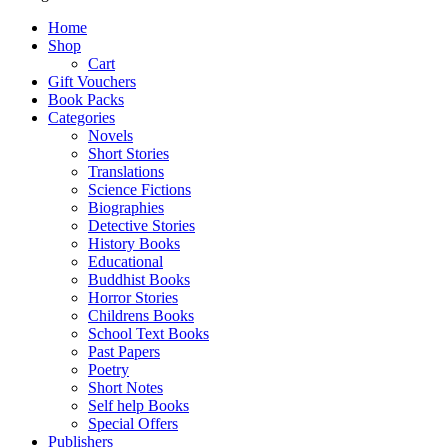
Home
Shop
Cart
Gift Vouchers
Book Packs
Categories
Novels
Short Stories
Translations
Science Fictions
Biographies
Detective Stories
History Books
Educational
Buddhist Books
Horror Stories
Childrens Books
School Text Books
Past Papers
Poetry
Short Notes
Self help Books
Special Offers
Publishers