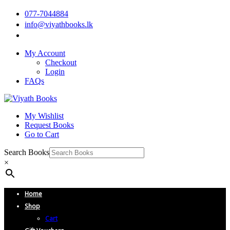
077-7044884
info@viyathbooks.lk
My Account
Checkout
Login
FAQs
My Wishlist
Request Books
Go to Cart
Search Books
×
Home
Shop
Cart