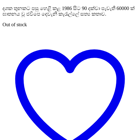
price
price
දශක තුනකට පසු හෙළි කළ 1986 සිට 90 දක්වා පැවැති 60000 ක්
was:
is:
ඝාතනය වූ ජවිපෙ දෙවැනි කැරැල්ලේ සත්‍ය කතාව.
Rs. 2,500.
Rs. 2,250.
Out of stock