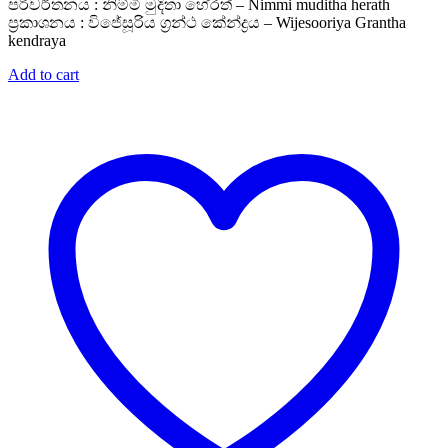
was:
is:
පරිවර්තනය : නිම්මි මුදිතා හේරත් – Nimmi muditha herath
Rs. 1,200.
Rs. 960.
ප්‍රකාශනය : විජේසූරිය ග්‍රන්ථ කේන්ද්‍රය – Wijesooriya Grantha
kendraya
Add to cart