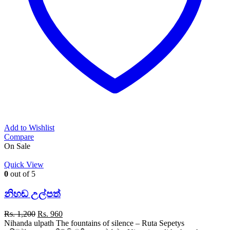
Add to Wishlist
Compare
On Sale
Quick View
0
out of 5
නිහඬ උල්පත්
Original
Current
Rs.
1,200
Rs.
960
price
price
Nihanda ulpath The fountains of silence – Ruta Sepetys