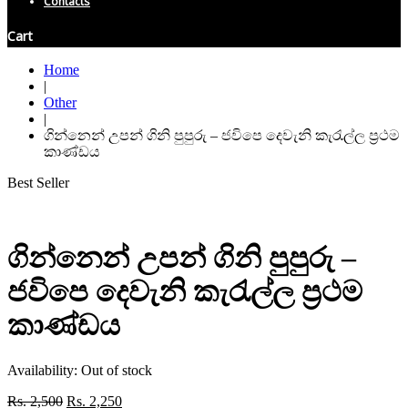
Contacts
Cart
Home
|
Other
|
ගින්නෙන් උපන් ගිනි පුපුරු – ජවිපෙ දෙවැනි කැරැල්ල ප්‍රථම
කාණ්ඩය
Best Seller
ගින්නෙන් උපන් ගිනි පුපුරු –
ජවිපෙ දෙවැනි කැරැල්ල ප්‍රථම
කාණ්ඩය
Availability:
Out of stock
Original
Current
Rs.
2,500
Rs.
2,250