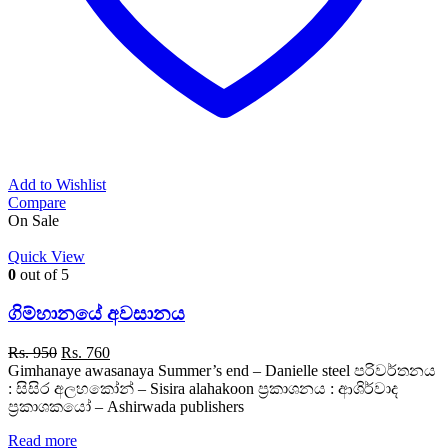
Add to Wishlist
Compare
On Sale
Quick View
0
out of 5
ගිම්හානයේ අවසානය
Original
Current
Rs.
950
Rs.
760
price
price
Gimhanaye awasanaya Summer’s end – Danielle steel පරිවර්තනය
was:
is:
: සිසිර අලහකෝන් – Sisira alahakoon ප්‍රකාශනය : ආශිර්වාද
Rs. 950.
Rs. 760.
ප්‍රකාශකයෝ – Ashirwada publishers
Read more