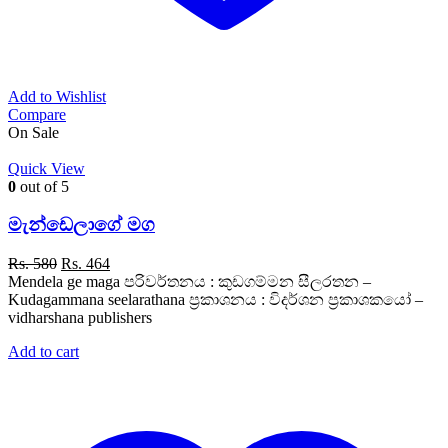
Add to Wishlist
Compare
On Sale
Quick View
0
out of 5
මැන්ඩෙලාගේ මග
Original
Current
Rs.
580
Rs.
464
price
price
Mendela ge maga පරිවර්තනය : කුඩගම්මන සීලරතන –
was:
is:
Kudagammana seelarathana ප්‍රකාශනය : විදර්ශන ප්‍රකාශකයෝ –
Rs. 580.
Rs. 464.
vidharshana publishers
Add to cart