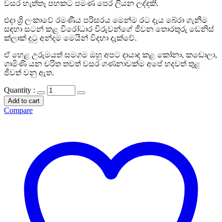
වසර හැත්තෑ පහකට පමණ පෙර ලියන ලද්දකි.
එදා ශ්‍රි ලංකාවේ රමණීය පරිසරය මෙන්ම රට දැය බේරා ගැනීම
සඳහා සටන් කළ වීරෝධාර විරුවන්ගේ ජීවන තොරතුරු ඩෙනිස්
ක්ලාක් දුටු අන්දම මෙයින් විදහා දැක්වේ.
ඒ හෙළ උරුමයත් සමගම ඔහු අපට දායාද කළ කෝනා, කඩොලා,
ගාමිණි යන චරිත තවත් වසර ගණනාවක්ම අපේ හදවත් තුළ
ජීවත් වනු ඇත.
Quantity :
Add to cart
Compare