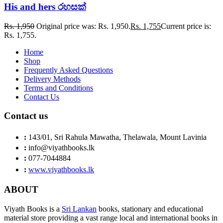
His and hers රහසක්
Rs.
1,950
Original price was: Rs. 1,950.
Rs.
1,755
Current price is:
Rs. 1,755.
Home
Shop
Frequently Asked Questions
Delivery Methods
Terms and Conditions
Contact Us
Contact us
:
143/01, Sri Rahula Mawatha, Thelawala, Mount Lavinia
:
info@viyathbooks.lk
:
077-7044884
:
www.viyathbooks.lk
ABOUT
Viyath Books is a
Sri Lankan
books, stationary and educational
material store providing a vast range local and international books in