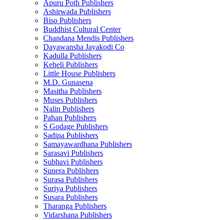
Apuru Poth Publishers
Ashirwada Publishers
Biso Publishers
Buddhist Cultural Center
Chandana Mendis Publishers
Dayawansha Jayakodi Co
Kadulla Publishers
Keheli Publishers
Little House Publishers
M.D. Gunasena
Masitha Publishers
Muses Publishers
Nalin Publishers
Pahan Publishers
S Godage Publishers
Sadipa Publishers
Samayawardhana Publishers
Sarasavi Publishers
Subhavi Publishers
Sunera Publishers
Surasa Publishers
Suriya Publishers
Susara Publishers
Tharanga Publishers
Vidarshana Publishers