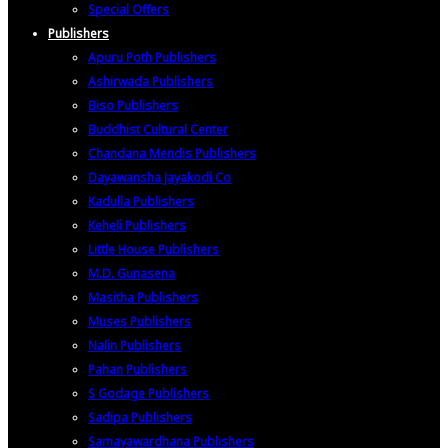
Special Offers
Publishers
Apuru Poth Publishers
Ashirwada Publishers
Biso Publishers
Buddhist Cultural Center
Chandana Mendis Publishers
Dayawansha Jayakodi Co
Kadulla Publishers
Keheli Publishers
Little House Publishers
M.D. Gunasena
Masitha Publishers
Muses Publishers
Nalin Publishers
Pahan Publishers
S Godage Publishers
Sadipa Publishers
Samayawardhana Publishers