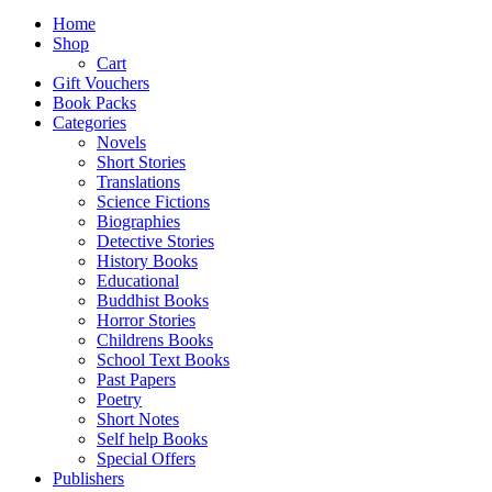
Home
Shop
Cart
Gift Vouchers
Book Packs
Categories
Novels
Short Stories
Translations
Science Fictions
Biographies
Detective Stories
History Books
Educational
Buddhist Books
Horror Stories
Childrens Books
School Text Books
Past Papers
Poetry
Short Notes
Self help Books
Special Offers
Publishers