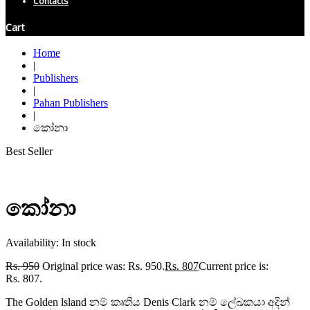
Contacts
Cart
Home
|
Publishers
|
Pahan Publishers
|
කෝනා
Best Seller
කෝනා
Availability:
In stock
Rs.
950
Original price was: Rs. 950.
Rs.
807
Current price is:
Rs. 807.
The Golden lsland නම් කෘතිය Denis Clark නම් ලේඛකයා අදින්