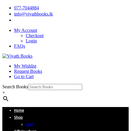
077-7044884
info@viyathbooks.lk
My Account
Checkout
Login
FAQs
My Wishlist
Request Books
Go to Cart
Search Books
×
Home
Shop
Cart